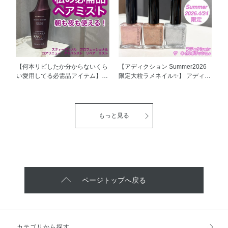
きな香りで選んでくださいね！
の仕上がりを高めることができる
個人的には、可愛いイメージの服
んです！！ 今回は3パターンの使
装メイクにはチェリーブロッサ
い方をまとめてみました✨ ナチュ
ム、綺麗めカジュアルな服装メイ
ラルに整える2パターン目は、ご
クにはセンシュアルジャスミンを
自身の唇の内側に近い色を選んで
合わせたい…🤔💭 ぜひ使ってみ
あげるのがポイントです！ まず
てくださいね！
は誰にでも使いやすいのが001の
【何本リピしたか分からないくら
【アディクション Summer2026
コンシーラーカラーで、口元のく
い愛用してる必需品アイテム】
限定大粒ラメネイル✨】 アディク
すみ感が目立ちにくくなり、ぷっ
スティーブンノル プロフェッシ
ション ザ ネイルポリッシュ+
くりした唇を作ることが出来ま
ョナル コアリニュー アドバンス
Summer2026限定アイテムのご紹
す！ あらゆる唇悩みがある方で
ト リペア ミストのご紹介です！
介です！ 3色とも大粒のラメが煌
も使いやすいですよー🥹 どのカ
夜のお風呂上がりのドライヤー前
めく、夏の眩しい太陽にも負けな
もっと見る
ラーもリップペンシルの先はとて
や、 朝のヘアセットの時など、
い輝きを放つネイルカラー☀️ 私は
もクリーミーでスルスルと自在に
さまざまなシーンでおつかいいた
特に130SP Tropic Fizzがお気に
描けます！ペンシル先が写真より
だけます✨ 私はこれを使いはじめ
入りです！ ラメが大粒なのにゴ
ももっともっと丸くなってきた
てから髪の毛が柔らかく感じら
ツゴツ感が無くて、オフもしやす
ら、専用のシャープナーで削って
れ、なめらかな仕上がりに✨ スタ
くてこの夏大活躍の予感です🙋
使ってくださいね👌 ぜひ試して
イリングもしやすく感じています
是非試してみてくださいね！
みてください😊
😊 フルーティフローラルウッデ
ページトップへ戻る
ィの香りで、リラックスタイムに
もぴったりです😌🌿 リピートし
てお使いいただく際は、 詰替え
用での買い足しがエコ＆お得でお
すすめです🌏 ぜひお試しくださ
カテゴリから探す