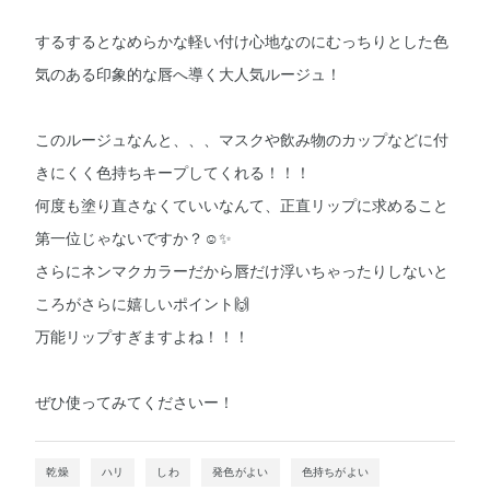
するするとなめらかな軽い付け心地なのにむっちりとした色
気のある印象的な唇へ導く大人気ルージュ！
このルージュなんと、、、マスクや飲み物のカップなどに付
きにくく色持ちキープしてくれる！！！
何度も塗り直さなくていいなんて、正直リップに求めること
第一位じゃないですか？☺️✨
さらにネンマクカラーだから唇だけ浮いちゃったりしないと
ころがさらに嬉しいポイント🙌
万能リップすぎますよね！！！
ぜひ使ってみてくださいー！
乾燥
ハリ
しわ
発色がよい
色持ちがよい