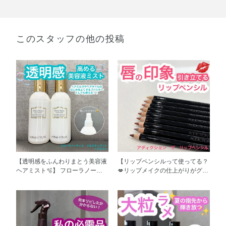
このスタッフの他の投稿
【透明感をふんわりまとう美容液
【リップペンシルって使ってる？
ヘアミスト🫧】 フローラノーテ
💋リップメイクの仕上がりがグン
ィス ジルスチュアート ヘアミ
と変わる😳】 アディクション ザ
ストのご紹介です！ 傷んだ髪の
リップペンシルのご紹介です！
内側を補修し、やわらかな手触り
難しそうだったり、上級者向けに
に整えます✨ 熱やカラー、乾燥、
思われがちなリップペンシ
摩擦からも髪を守り、うるおいを
ル。。。 実は…リップペンシル
与えます。 好みの仕上がりや好
ってとっても簡単にリップメイク