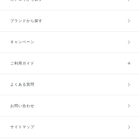
い！
ブランドから探す
キャンペーン
ご利用ガイド
よくある質問
ご利用ガイドトップ
ご注文方法
お支払方法
送料・配送
お問い合わせ
キャンセル・返品・交換
ポイント・クーポン
サイトマップ