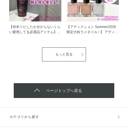
装メイクにはチェリーブロッサ
い方をまとめてみました✨ ナチュ
ム、綺麗めカジュアルな服装メイ
ラルに整える2パターン目は、ご
クにはセンシュアルジャスミンを
自身の唇の内側に近い色を選んで
合わせたい…🤔💭 ぜひ使ってみ
あげるのがポイントです！ まず
てくださいね！
は誰にでも使いやすいのが001の
【何本リピしたか分からないくら
【アディクション Summer2026
コンシーラーカラーで、口元のく
い愛用してる必需品アイテム】
限定大粒ラメネイル✨】 アディク
すみ感が目立ちにくくなり、ぷっ
スティーブンノル プロフェッシ
ション ザ ネイルポリッシュ+
くりした唇を作ることが出来ま
ョナル コアリニュー アドバンス
Summer2026限定アイテムのご紹
す！ あらゆる唇悩みがある方で
ト リペア ミストのご紹介です！
介です！ 3色とも大粒のラメが煌
も使いやすいですよー🥹 どのカ
夜のお風呂上がりのドライヤー前
めく、夏の眩しい太陽にも負けな
もっと見る
ラーもリップペンシルの先はとて
や、 朝のヘアセットの時など、
い輝きを放つネイルカラー☀️ 私は
もクリーミーでスルスルと自在に
さまざまなシーンでおつかいいた
特に130SP Tropic Fizzがお気に
描けます！ペンシル先が写真より
だけます✨ 私はこれを使いはじめ
入りです！ ラメが大粒なのにゴ
ももっともっと丸くなってきた
てから髪の毛が柔らかく感じら
ツゴツ感が無くて、オフもしやす
ら、専用のシャープナーで削って
れ、なめらかな仕上がりに✨ スタ
くてこの夏大活躍の予感です🙋
使ってくださいね👌 ぜひ試して
イリングもしやすく感じています
是非試してみてくださいね！
みてください😊
😊 フルーティフローラルウッデ
ページトップへ戻る
ィの香りで、リラックスタイムに
もぴったりです😌🌿 リピートし
てお使いいただく際は、 詰替え
用での買い足しがエコ＆お得でお
すすめです🌏 ぜひお試しくださ
カテゴリから探す
い！