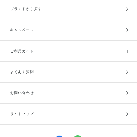
ブランドから探す
キャンペーン
ご利用ガイド
よくある質問
ご利用ガイドトップ
ご注文方法
お支払方法
送料・配送
お問い合わせ
キャンセル・返品・交換
ポイント・クーポン
サイトマップ
定期お届け便
商品レビュー