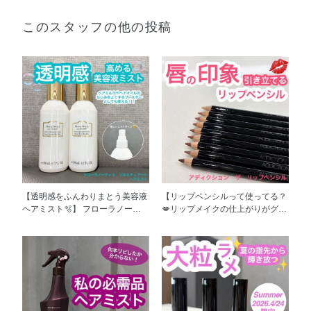
このスタッフの他の投稿
【透明感をふんわりまとう美容液
【リップペンシルって使ってる？
ヘアミスト🫧】 フローラノーテ
💋リップメイクの仕上がりがグン
ィス ジルスチュアート ヘアミ
と変わる😳】 アディクション ザ
ストのご紹介です！ 傷んだ髪の
リップペンシルのご紹介です！
内側を補修し、やわらかな手触り
難しそうだったり、上級者向けに
に整えます✨ 熱やカラー、乾燥、
思われがちなリップペンシ
摩擦からも髪を守り、うるおいを
ル。。。 実は…リップペンシル
与えます。 好みの仕上がりや好
ってとっても簡単にリップメイク
きな香りで選んでくださいね！
の仕上がりを高めることができる
個人的には、可愛いイメージの服
んです！！ 今回は3パターンの使