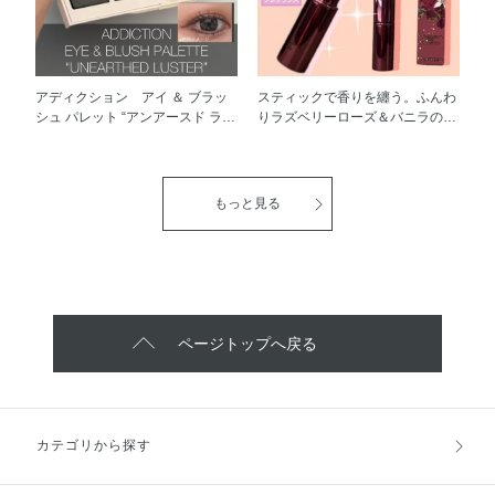
オイルが唇をプランプアップ※💋
も持続する ウォータープルー
普段わたしは発色重視なので リ
フタイプ 今回使用したのは愛用
ップグロスだけだと物足りなさを
している 008 Rose Rust ローズ
感じますが、 アディクションの
ラスト♡ 季節やその時のなりた
リップグロスは 1色だけでも楽し
い仕上がりで メイクイメージチ
アディクション アイ ＆ ブラッ
スティックで香りを纏う。ふんわ
めて、ちゅるんと唇を 叶えてく
ェンジをできる カラーバリエー
シュ パレット “アンアースド ラス
りラズベリーローズ＆バニラの香
れるのでハマっているアイテムで
ションの豊富さ！ 是非みなさま
ター“ 限定メイクアイテムのご紹
りで印象チェンジしてみません
す みなさまもお好みのカラー、
も一度お試しくださいませ。
介です📣 レイヤードで生まれる
か？ 今回おすすめするのは、 フ
唇ちゅるんとグロスリップ試して
ニュアンス ナチュラル仕上がり
ローラノーティス ジルスチュア
みてください！ ※水添ポリイソ
や、レトロ、ストリート 自由自
ート ラズベリーローズ＆バニ
もっと見る
ブテン ※メイク効果による
在にメイクを楽しんでいただけま
ラ フレグラントチャーム ステ
す✨ 高密着オイル配合*1で瞼に密
ィックフレグランスなので ふん
着 そして美しい仕上がりが長時
わりと香りを纏うことができます
間持続。 パレットの中にはチー
♡ ラズベリーローズ＆バニラを
クも入っていて、 パールタイプ1
イメージさせる 赤みピンクカラ
色とハイライトにも使える ニュ
ーで中を開けても可愛い。 あざ
アンサー2色をセット♡ 豪華でカ
といスティックフレグランス🌹
ページトップへ戻る
ラーバリエーション豊富です！
とろけるように肌にのせることが
メイクを楽しみたい方にはぜひ
できるので 指先や毛先をうるお
限定品ゲットしていただきたいで
すマルチバームとしても 使えち
す♪ 秋冬メイクに是非アディクシ
ゃう上質なアイテム♩ 是非一度
ョンを ご利用下さい(*^_^*)🌟 ＊1
お試しください。 ※数量限定品
カテゴリから探す
水添ポリイソブテン、配合目的：
の生産となります。 お早めにご
化粧持ち
利用くださいませ。