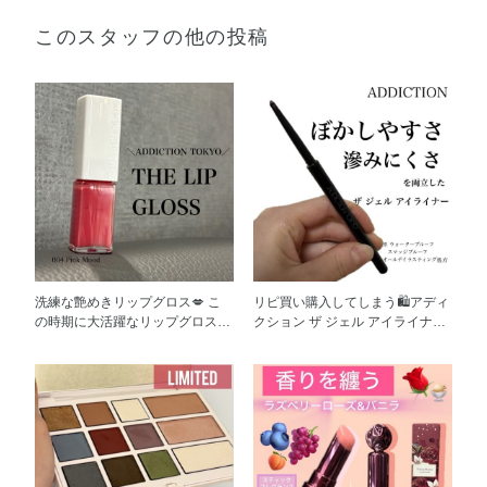
このスタッフの他の投稿
洗練な艶めきリップグロス💋 こ
リピ買い購入してしまう🛍️アディ
の時期に大活躍なリップグロス
クション ザ ジェル アイライナー
今回ご紹介する、 [アディクショ
アディクション ザ ジェル アイラ
ン ザ リップグロス]は、 大小2種
イナーの良さを 是非お伝えさせ
のヒアルロン酸が配合されていて
てください！ 私自身も愛用して
長時間うるおうリップグロス！
いてリピ買い商品なんです！ ☑︎濃
単色でも楽しめ、リップとの重ね
密な発色でなめらかに描ける
使いで ニュアンスチェンジもで
ジェルアイライナー ☑︎ とろける
きる発色と質感✨ トリートメント
ようになめらかな描き味で 硬
プランプオイル配合※で、 膜厚
さも感じず使える ☑︎ 美しさや色