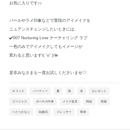
お気に入りです♪♪
パールやラメ印象などで普段のアイメイクを
ニュアンスチェンジしたいときには、
✔️007 Nurturing Love ナーチャリング ラブ
一色のみでアイメイクしてもイメージが
変わると思います\( ˆoˆ )/💫
是非みなさまも一度お試しくださいませ♡
オフィス
パーティー
夏
秋
冬
エレガント
ゴージャス
ポーチの中身
メイク道具
時短
乾燥
べたつかない
結婚式
ドレッサー
簡単