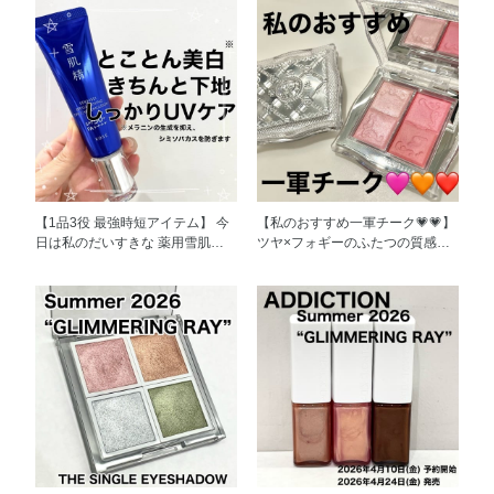
【1品3役 最強時短アイテム】 今
【私のおすすめ一軍チーク💗💗】
日は私のだいすきな 薬用雪肌精
ツヤ×フォギーのふたつの質感と4
ブライトニング デイケア アドバ
色の彩りを自在に重ね合わせ、
ンス［医薬部外品］のご紹介で
透明感溢れるツヤとやわらかな血
す！ 朝、化粧水の後これ1本で、
色感を与えてくれる ジルスチュ
乳液・日やけ止め・化粧下地の効
アート クチュール ミックスブラ
果があります🐶🍀 日本で初めて
ッシュ コンパクトのご紹介で
※1承認されたコーセー独自の 美
す！ イエベ春の私のおすすめカ
白・肌あれ防止有効成分である甘
ラーは 01 daydream dressです！
草由来有効成分W-グリチルレチ
パステルピンクのカラーが肌に溶
ン酸ステアリルを配合しているの
け込むようになじみ 綺麗な血色
で、 肌あれを予防し、メラニン
感や透明感を叶えてくれます🥰🫶
の生成を抑え、シミ・ソバカスを
毛穴フラット成分がソフトフォー
防ぎ、 うるおって澄んだ透明感
カス効果のある球状パウダーが