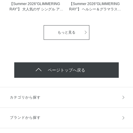
のある肌へ整えます•*¨*•.¸¸♬︎ 効果
スルスル伸び広がることで 毛穴
【Summer 2026“GLIMMERING
【Summer 2026“GLIMMERING
も機能も優れていて 使用感もみ
をぼかして肌を綺麗に見せてくれ
RAY”】 大人気のザ シングル アイ
RAY”】 ヘルシー＆グラマラスな
ずみずしく、なめらかなので オ
るのもおすすめPOINTです🍀 是
シャドウから限定の4色が発売
リップグロスが 夏の限定として
ールシーズン使いやすいテクスチ
非チーク難民の方は一度手に取っ
♪(๑ᴖ◡ᴖ๑)♪ いつものメイクにプ
発売いたしますꕤ︎︎·͜· 一塗りでシャ
ャーが私のイチオシポイントです
てみてくださいね！ ※毛穴フラ
ラスすると SUMMER感を感じら
イニーなツヤを纏わせ うるおい
ꕤ︎︎·͜· 是非この機会に試してみてく
ット成分はメタクリル酸メチルク
れます！ 軽やかに透き通るカラ
に満ちた立体的な唇へ💋💕 透明
もっと見る
ださいね😉 ※1 有効成分グリチル
ロスポリマーです。
ーと繊細なパールが、 眼差しを
感溢れるパール入りグロスで 抜
レチン酸ステアリルSW にて、
立体的に演出します！ 4色とも可
け感と洗練が簡単に叶います
「美白」「肌あれ・あれ性」の効
愛くて全部欲しくなりますよね😉
•*¨*•.¸¸♬︎ 夏らしいキラメキがとっ
能を日本で初めて承認取得。
色味だけではなく、 高密着オイ
ても可愛くて これから使用する
ル配合で粉感なく密着し、 美し
のが楽しみです( * ֦ơωơ֦) 限定品に
い仕上がりがロングラスト続きま
なりますのでなくなり次第販売終
す！ 限定品のため無くなり次第
了になるので 是非お早めにGET
ページトップへ戻る
終了となりますので、 アディク
してくださいね‪👊🏻ʚ̴̶̷̆_ʚ̴̶̷̆
ション ザ シングル アイシャドウ
パールを是非ゲットしてください
ね(๑˃̵ᴗ˂̵)☀️
カテゴリから探す
ブランドから探す