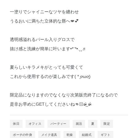
一塗りでシャイニーなツヤを纏わせ
うるおいに満ちた立体的な唇へ💋💕
透明感溢れるパール入りグロスで
抜け感と洗練が簡単に叶います•*¨*•.¸¸♬︎
夏らしいキラメキがとっても可愛くて
これから使用するのが楽しみです( * ֦ơωơ֦)
限定品になりますのでなくなり次第販売終了になるので
是非お早めにGETしてくださいね‪👊🏻ʚ̴̶̷̆_ʚ̴̶̷̆
休日
オフィス
パーティー
就活
夏
限定
ポーチの中身
メイク道具
乾燥
結婚式
ギフト