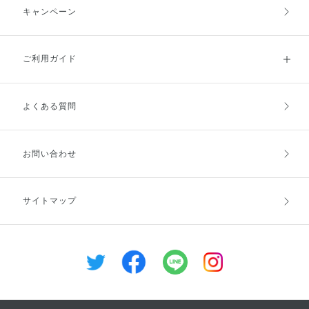
キャンペーン
ご利用ガイド
よくある質問
ご利用ガイドトップ
ご注文方法
お支払方法
送料・配送
お問い合わせ
キャンセル・返品・交換
ポイント・クーポン
サイトマップ
定期お届け便
商品レビュー
会員登録