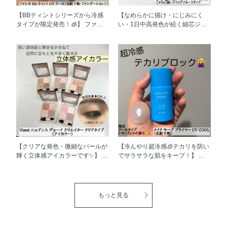
【BBティントシリーズから冷感
【なめらかに描け・にじみにく
タイプが限定発売！🧊】 ファシ
い・1日中高発色が続く細芯ジェ
オBB ティント UV クール[3色] に
ルアイライナー】 ヴィセ メル
ついてご紹介させていただきま
ティフィット ジェルライナー 6色
す！ BBティントのシリーズか
についてご紹介します！ 毎日の
ら、 限定でひんやり冷感のクー
メイクにとても使いやすい ダー
ルタイプが登場しました🌞 スー
クカラーと粘膜カラーと 豊富な
パーウォータープルーフタイプ＆
カラーラインアップとなっていま
皮脂プルーフ成分配合。 汗や皮
す✨ メイク崩れしづらい 『汗・
脂によるテカリ・くずれを防ぎ、
水・涙に強いウォータープルーフ
つけたての美しさが1日持続しま
タイプ』 『こすれに強いスマッ
す。 冷蔵庫で冷やしてお使いい
ジプルーフタイプ』 にも対応し
ただくと、 さらにひんやり感が
てます👏 朝から夕方までアイラ
アップ。毛穴の気になる肌も引き
イナーが綺麗で 感動しました♡
締めます🧊 実際に使用したとこ
描き心地もよく適度にやわらかい
【クリアな発色・微細なパールが
【冷んやり超冷感🧊テカリを防い
ろ、 肌に馴染ませた瞬間からほ
芯なので 一度にしっかりと肌に
輝く立体感アイカラーです✨】 ヴ
でサラサラな肌をキープ！】 メ
んのり冷感効果があり、 快適
ラインが描けます！ ジェルア
ィセ ニュアンス デューイ ク
イク キープ プライマー UVCOOL
に、心地良くベースメイクをする
イライナーお探しの方は ぜひ一
リエイター クリアタイプ 全5
〈化粧下地〉について紹介しま
事ができました(*^^*) これから暑
度お試しくださいませ(*^^*)
色 についてご紹介します！ ク
す！ 大人気・メイク キープ プラ
くなる季節にぴったりの一品とな
リアな肌なじみカラーに輝きをか
イマーから 限定品が登場しまし
もっと見る
ります！ ぜひチェックしてみて
さねて、 自然に目もとを大きく
た！！ プライマーなのに、お肌
ください✨ ーーーーーーーーーー
魅せる 4色セットアイカラーです
にのせると冷んやりとして心地よ
ーー ※1 当社調べ。効果には個人
✨ 透明感のあるヌーディカラー
い使用感です。 レモンミントの
差があります。 ※瞬間クール成