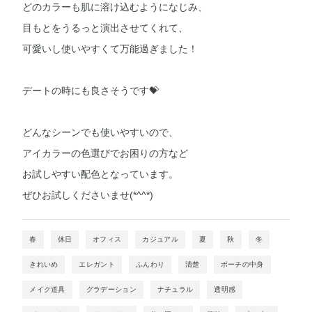
どのカラーも肌に溶け込むようになじみ、
目もとをうるっと演出させてくれて、
可愛いし使いやすくて万能過ぎました！
デートの時にも良さそうです💝
どんなシーンでも使いやすいので、
アイカラーの色選びでお困りの方など
お試しやすい配色となっています。
ぜひお試しくださいませ(*^^*)
春
休日
オフィス
カジュアル
夏
秋
冬
きれいめ
エレガント
ふんわり
清楚
ポーチの中身
メイク道具
グラデーション
ナチュラル
透明感