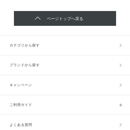
で、 締めずに目もとを淡く盛れ
香りがほんのりとして 使うたび
分はメントール。クール持続成分
ちゃうんですよ～！ そして透け
いやされます🍋 ・スーパーウォ
は乳酸メンチル。ラスティングキ
感発色と繊細パールの輝きで、
ータープルーフ ・紫外線吸収剤
ープ成分はトリメチルシロキシケ
うるんだ目もとから控えめな色気
フリー ・皮脂プルーフ なので、
ページトップへ戻る
イ酸。タッチプルーフ成分は酸化
を演出します💕 ポイントとし
汗をかくアクティブなシーンにお
チタン・ステアロイルグルタミン
て、従来の色濃度の高い締め色を
すすめです！ 一日中使用したの
酸2Na。皮脂プルーフ成分はマイ
あえて配色しないことで、目もと
ですが、 皮脂によるテカリを防
カ・酸化亜鉛・ヒドロキシアパタ
に立体感をあたえ、 自然に目も
いでサラサラな 肌をキープして
イト・水添レシチン・ジメチコ
とを大きく魅せる効果を叶えま
くれました(*^^*) ぜひお試しくだ
カテゴリから探す
ン。
す。 実際に使用してみて感じた
さいませ♪
ことは、 どのカラーも肌に溶け
込むようになじみ、 目もとをう
るっと演出させてくれて、 可愛
ブランドから探す
いし使いやすくて万能過ぎまし
た！ デートの時にも良さそうで
す💝 どんなシーンでも使いやす
いので、 アイカラーの色選びで
キャンペーン
お困りの方など お試しやすい配
色となっています。 ぜひお試し
くださいませ(*^^*)
ご利用ガイド
よくある質問
ご利用ガイドトップ
ご注文方法