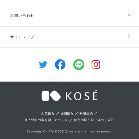
お支払方法
送料・配送
お問い合わせ
キャンセル・返品・交換
ポイント・クーポン
サイトマップ
定期お届け便
商品レビュー
会員登録
／
／
／
企業情報
採用情報
利用規約
／
個人情報の取り扱いについて
特定商取引法に基づく表記
Copyright (C) 1996 KOSE Corporation. All rights reserved.