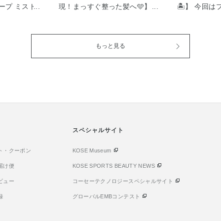
ープ ミスト
現！まっすぐ整った髪へ🩵】 今
🏝】 今回
 キープ ミス
回は、くせ・うねりをおさえ、
ウォッシング
プをご紹介い
まとまりやすくまっすぐ整った
ます！ 国産
限定発売 メイ
髪※に仕上げる“スムース スト
イ、 天然ミ
もっと見る
+ 超COOL
レート”ラインのシャンプー、ト
クファンゴの
吹きかけるだ
リートメント、ヘアパックをご
由来の保湿成
でも化粧崩れ
紹介します！ シャンプーはイン
います！ 香
！ クール感の
ナーリペア成分、ヒト類似型ケ
やされながら
んやり成分の
ラチンたんぱく補充成分、高浸
きます☺️ 直
※より爽快な
透毛髪補修成分の3種の補修成
ま湯で泡立て
来品比 さわや
分配合で、洗いながら髪内部を
の珍しい洗顔
レモンミント
しっかり補修することができま
回のスペシャ
す🍋 ぜひメ
す🫧 トリートメントは毛髪の主
スペシャルサイト
分おいて泥パ
暑い夏に向け
成分であるたんぱく質に着目し
いいただけま
いね🌞
ト・クーポン
た浸透型ナノケラチンカプセル
KOSE Museum
つっぱり感が
配合しています！また、加水分
た使い心地で
届け便
KOSE SPORTS BEAUTY NEWS
解ケラチン・2種のセラミドを
よって毛穴が
ビュー
コーセーテクノロジースペシャルサイト
含んだカプセルが髪内部へ浸透
時期なので、
し、しっかり補修します🩵 ヘア
り入れてみて
録
グローバルEMBコンテスト
パックは週1.2回のスペシャルケ
アとしてお使いいただけます！