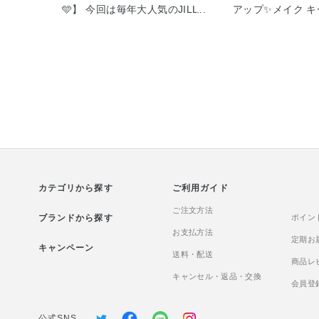
🩵】 今回は毎年大人気のJILL
アップ✨メイク キ
STUARTのSomething Pure
🍋】 今回はメイク
Blueシリーズをご紹介いたしま
トの超COOLタイ
す！ クリスタルブルームオード
たします！ 3/16
パルファンの香りと、多彩なフ
ク キープ ミストEX
ローラルブーケがウエディング
メイクの仕上げに
ヴェールのやわらかな透明感と
けで蒸し暑い環境
ともに開花する、ふんわりピュ
を防いでくれます
アな香りです🩵 全てのアイテム
持続性に優れたひ
がとても爽やかな香りでパッケ
配合量がアップ！
ージもとても可愛いですが、特
使用感に🧊 ※従
にお気に入りのアイテムを紹介
かで甘さ控えめな
カテゴリから探す
します！ ◆サムシングピュアブ
ご利用ガイド
の香りにいやされま
ルー ディープヘッドクレンズ N
イク崩れしやすい
ご注文方法
ブランドから探す
4,290円 280g クリームの色が
て使ってみてくださ
ポイン
サムシングピュアブルーらしい
お支払方法
定期お
キャンペーン
綺麗な水色になっているので使
送料・配送
商品レ
う度にテンションが上がります
キャンセル・返品・交換
♡ 定番のヘッドクレンズ同様
会員登
に、爽やかな洗い心地と香り
に、頭皮も気分もリフレッシュ
公式SNS