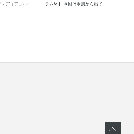
はプレディアブルー
テム💫】 今回は米肌から出てい
 クレイをご紹介し
る肌潤 ポアソリューションをご
海泥タナクラクレ
紹介します！ 米肌 肌潤ポアソ
ネラル泥フライブル
リューション 30ml 2,750円
皮脂吸着成分や海
(税込) 朝・夜のスキンケアの最
分などを配合して
後にご使用いただけるみずみず
りがとてもよく、い
しい美容液です！ メイク前に使
洗顔することがで
ってもベタつくことがなく、使
塗りOKの水やぬる
いやすいです✨️ ライスパワー
ながら流す 使い方
No.7をはじめとする保湿成分に
です！ 週に1・２
よって油水分バランス整え、乾
ルケアとして 約1
燥にアプローチしてくれます！
ックとしてもお使
1.開き毛穴が気になっている方
す！ 洗いあがりは
2.肌の凹凸をなんとかしたい方
なくしっとりとし
3.いつも使用しているスキンケ
す✨ 初春は皮脂に
アでは、毛穴目立ちケアの効果
詰まりやすくなる
が物足りないと感じている方 4.
ぜひ清浄ケアに取
うるおいケアもしっかりしたい
ください💫
方 5.毛穴の目立たない肌でメイ
クを楽しみたい方 このような
様々なお悩みをお持ちの方にお