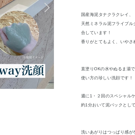
国産海泥タナクラクレイ、
天然ミネラル泥フライブル
合しています！
香りがとてもよく、いやさ
直塗りOKの水やぬるま湯
使い方の珍しい洗顔です！
週に1・２回のスペシャル
約1分おいて泥パックとし
洗いあがりはつっぱり感が