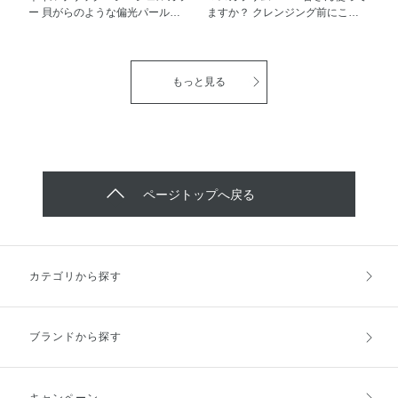
ー 貝がらのような偏光パールで
ますか？ クレンジング前にこの
キレイな輝き☆ 薄づきなので、
リムーバーをなじませておくだけ
他の色とあわせてニュアンスを楽
で ウォータープルーフのマスカ
しむのも◎ 単色で重ねぬりする
ラも するんと落とせちゃいま
のも◎ (2枚目の画像はすべて2度
す！！ 美容液86%配合でまつげ
もっと見る
塗りした仕上がりです) 皆さまも
にもやさしいのでおすすめです！
ぜひ好きな色を見つけて ネイル
時短にもなりますよ♪
で気分UPしましょう♬
ページトップへ戻る
カテゴリから探す
ブランドから探す
キャンペーン