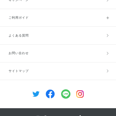
ご利用ガイド
よくある質問
ご利用ガイドトップ
ご注文方法
お支払方法
送料・配送
お問い合わせ
キャンセル・返品・交換
ポイント・クーポン
サイトマップ
定期お届け便
商品レビュー
会員登録