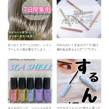
せっかくカラーしたのに、シャン
やわらかいくすみカラーで 抜け
プーしたら色が落ちてしまう、、
感のある目もとに(*ﾟ▽ﾟ*) ヴィセ
なんてことありませんか？？ 染
リシェ アンティークパステル ラ
めたての髪色をキープするために
イナーをご紹介します！ 肌にな
は、 カラーしてから1週間のケア
じむのでカラーアイライナーに挑
が重要です！ こちらのカラーク
戦したことがないという方にもお
チュール アフターカラー シャン
すすめです！ ぜひカラーメイク
プー＆トリートメントを使用する
を楽しんでみてください♪
と 色落ちを防いで、染めたての
髪色をより長く楽しめます！ さ
らに毛先までツヤのあるなめらか
な髪に仕上がりに♪ カラー後のホ
ームケアにとてもおすすめなので
ぜひ使ってみてくださいね☆
ネイルホリック シーシェルカラ
マスカラリムーバー皆さん使って