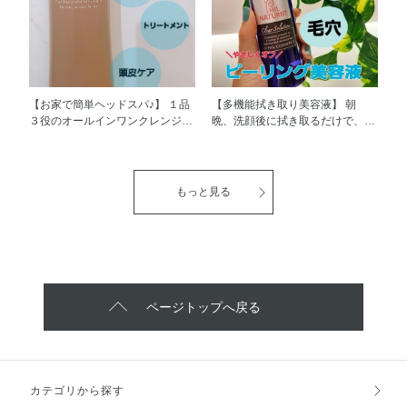
す。 ※限定品はなくなり次第終
なりました！刺激も少ないので、
了となります。
いつでも安心して使えます(⌒‐⌒)
※サクランTM：スイゼンジノリ
多糖体
【お家で簡単ヘッドスパ♪】 １品
【多機能拭き取り美容液】 朝
３役のオールインワンクレンジン
晩、洗顔後に拭き取るだけで、ゴ
グで、泡立たないタイプですが清
ワつき、くすみ、毛穴を一掃して
涼感があるので、洗いあがりはと
透明素肌に導いてくれる美容液♪
てもスッキリ！！ コクのあるク
なんと！拭き取るだけでなく、ゴ
リームベースなので、頭皮の汚れ
ワつきが特に気になるときはコッ
もっと見る
をとりながら、紫外線などで硬く
トンパックとしても使えちゃいま
なった頭皮をしっかりマッサージ
す！ うるおいを与えて肌を柔ら
できます。 髪と頭皮を濡らし、
かくしてくれます。 私は全体的
頭皮に塗布してマッサージをした
に拭き取ったあと、鼻の毛穴が気
あと、毛先にも馴染ませて2～3分
になるので、フイルナチュラン
おいて洗い流すだけでOK！！ 簡
ト クリア ソリューション ｎを
単なのに、頭皮もスッキリ！髪も
含ませたコットンを小さく折っ
ページトップへ戻る
サラサラ！になります。 これか
て、クルクルして使っています。
らの汗をかきやすい時期は特にオ
肌がツルツルになるので、毛穴が
ススメです☆
気になる方は是非試してみてくだ
さい！
カテゴリから探す