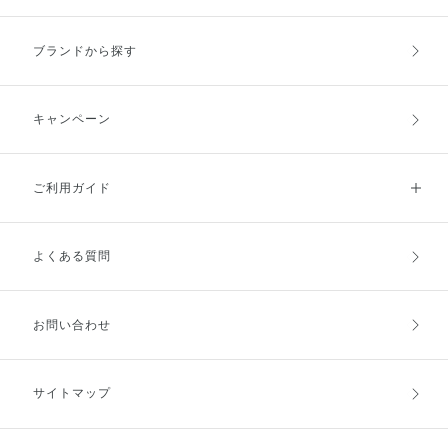
ブランドから探す
キャンペーン
ご利用ガイド
よくある質問
ご利用ガイドトップ
ご注文方法
お支払方法
送料・配送
お問い合わせ
キャンセル・返品・交換
ポイント・クーポン
サイトマップ