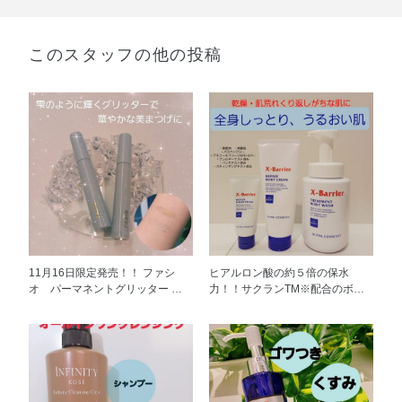
このスタッフの他の投稿
11月16日限定発売！！ ファシ
ヒアルロン酸の約５倍の保水
オ パーマネントグリッター マ
力！！サクランTM※配合のボデ
スカラです。 まつ毛に直接つけ
ィケアです。 乾燥、肌あれをく
てもいいですし、いつものマスカ
り返しがちな肌を、しっとりうる
ラの上から重ねるだけでキラキラ
おいで守ってくれます。 私は乾
華やかなまつ毛に仕上がります。
燥しやすく、痒みがでてしまうこ
カールが下がりにくい！お湯でオ
とが多かったのですが、この３つ
フできる！のも嬉しいポイントで
を使いはじめてから乾燥しにくく