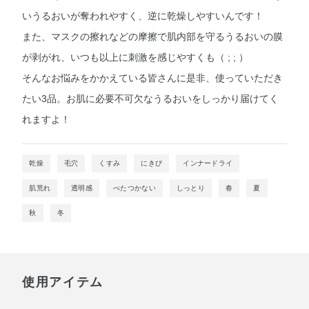
いうるおいが奪われやすく、逆に乾燥しやすいんです！
また、マスクの擦れなどの摩擦で肌内部を守るうるおいの膜
が剥がれ、いつも以上に刺激を感じやすくも（ ; ; ）
そんなお悩みをかかえている皆さんに是非、使っていただき
たい3品。お肌に必要不可欠なうるおいをしっかり届けてく
れますよ！
乾燥
毛穴
くすみ
にきび
インナードライ
肌荒れ
透明感
べたつかない
しっとり
春
夏
秋
冬
使用アイテム