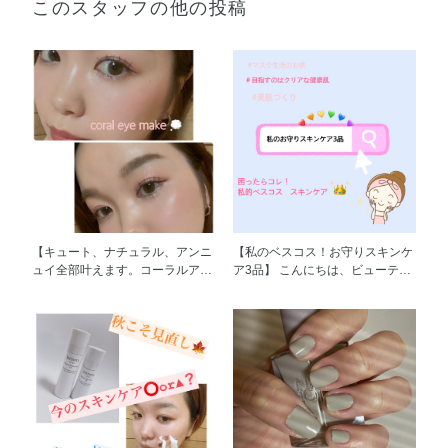
このスタッフの他の投稿
【キュート、ナチュラル、アンニ
【私のベスコス！お守りスキンケ
ュイ全部叶えます。コーラルアイ
ア3品】 こんにちは、ビューティ
メイク】 皆さん、最近はどんな
コンサルタントのchieです！ 本日
アイカラーを お使いになられて
は私がマスク生活でお守りのよう
ますか？ 私は最近はコーラル系
にしているスキンケアたちをご紹
のカラーを使用した アイメイク
介します。 マスクをしていると
をよくしています！ 今回は私の
お肌の内部は実は美肌づくりにか
ほぼ毎日メイクをご紹介！ ナチ
かせないうるおいが奪われやす
ュラルで、可愛らしすぎず 大人
く、逆に乾燥しやすいんです！
でも使えるカラー なのに！ 可
また、マスクの擦れなどの摩擦で
愛らしさは残してます❤︎ な私のわ
肌内部を守るうるおいの膜が剥が