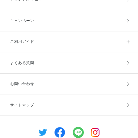
シミ・そばかすを防ぐ
キャンペーン
ご利用ガイド
よくある質問
ご利用ガイドトップ
ご注文方法
お支払方法
送料・配送
お問い合わせ
キャンセル・返品・交換
ポイント・クーポン
サイトマップ
定期お届け便
商品レビュー