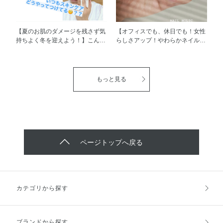
がままをたっぷり詰め込んだ ア
れ、いつも以上に刺激を感じやす
イメイクです笑 画像に使い方を
くも（ ; ; ） そんなお悩みをかか
載せていますので、 ぜひ参考に
えている皆さんに是非、使ってい
してみてくださいね！
ただきたい3品。お肌に必要不可
【夏のお肌のダメージを残さず気
【オフィスでも、休日でも！女性
欠なうるおいをしっかり届けてく
持ちよく冬を迎えよう！】こんに
らしさアップ！やわらかネイルカ
れますよ！
ちは！あなたのスキンケアは自己
ラー】ネイルホリック集めがさら
採点で100点満点中何点ですか？
に加速している今日この頃。笑
とりあえずつけているお化粧水、
今回は発売した瞬間、秒で一目惚
乳液もつけ方次第で全然違うんで
れ、購入決意したネイルホリック
もっと見る
す。コーセーのオススメするお化
24_7 GR790をワンカラーで塗っ
粧水、乳液2ステップの付け方を
てみました♡なんといっても優し
是非実践してみてください！ 夏
いやわらかなカラー。グレーとグ
に受けた紫外線のダメージが秋口
リーンの間のようなカラーがトレ
は1番出やすくなってます。肌の
ンド感もあり、めちゃくちゃツボ
トーンがいつもより暗いか
でした！お仕事でも休日でも使え
も、、、なんてことも。今日私が
る万能カラーです！24_7のネイ
ページトップへ戻る
使ったインフィニティの美白タイ
ルは爪にやさしく負担のないつけ
プは、お醤油やお酒にも入ってい
心地なのに、ツヤ感、色もちもあ
るコウジ酸配合で、年とともにし
るのでとってもありがたいですよ
つこくなるシミの予防に！うるお
ね。限定発売した他の5色も是非
いで満ちたハリ感のあるお肌へ導
見て自分に合ったカラーを探して
カテゴリから探す
きます。是非、この時期にゆっく
みてください♪ ※限定品のため、
り丁寧なケアで透明感のあるお肌
在庫がなくなり次第、販売終了と
を目指しませんか？ ※美
なります。
白・・・メラニンの生成を抑え、
ブランドから探す