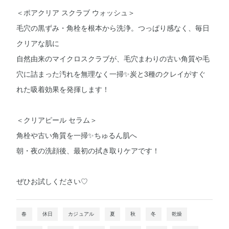
＜ポアクリア スクラブ ウォッシュ＞
毛穴の黒ずみ・角栓を根本から洗浄。つっぱり感なく、毎日
クリアな肌に
自然由来のマイクロスクラブが、毛穴まわりの古い角質や毛
穴に詰まった汚れを無理なく一掃✨炭と3種のクレイがすぐ
れた吸着効果を発揮します！
＜クリアピール セラム＞
角栓や古い角質を一掃✨ちゅるん肌へ
朝・夜の洗顔後、最初の拭き取りケアです！
ぜひお試しください♡
春
休日
カジュアル
夏
秋
冬
乾燥