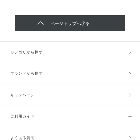
ふっくらと整った、イキイキぷる
用いただけます✨ 是非お試しくだ
んとした透明感あふれる肌にみち
さい！！ ＝＝＝＝＝＝＝＝＝＝
びきます！ 肌が日中に受けたダ
＝＝＝＝＝＝＝＝＝＝＝＝＝＝
メージを感じさせず、熟睡したよ
※保湿スクラブはグルコマンナ
ページトップへ戻る
うな肌にみちびきます。 雪
ン・（メタクリル酸グリセリルア
焼けや日焼け後の火照りにも♡
ミドエチル/メタクリル酸ステア
これ1品のお手入れでも、お手持
リル）コポリマー・グリセリン、
ちのスキンケアと併せてもご使用
自然由来マイクロスクラブはシリ
いただけますので、 是非ご自身
カです。
カテゴリから探す
のライフスタイルに合わせてお試
しください♡
ブランドから探す
キャンペーン
ご利用ガイド
よくある質問
ご利用ガイドトップ
ご注文方法