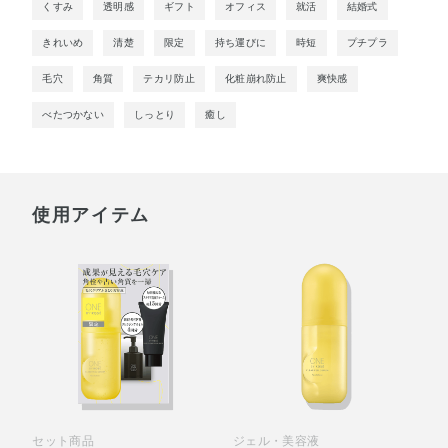
くすみ
透明感
ギフト
オフィス
就活
結婚式
きれいめ
清楚
限定
持ち運びに
時短
プチプラ
毛穴
角質
テカリ防止
化粧崩れ防止
爽快感
べたつかない
しっとり
癒し
使用アイテム
セット商品
ジェル・美容液