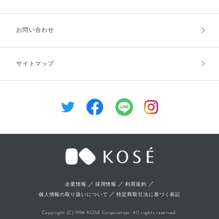
お支払方法
送料・配送
お問い合わせ
キャンセル・返品・交換
ポイント・クーポン
サイトマップ
定期お届け便
商品レビュー
会員登録
／
／
／
企業情報
採用情報
利用規約
／
個人情報の取り扱いについて
特定商取引法に基づく表記
Copyright (C) 1996 KOSE Corporation. All rights reserved.