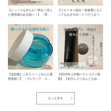
【ふっくらなめらか♡明るく澄ん
【リピーター続出！乾燥唇にもと
だ透明感のある肌へ！】 〈雪肌
ってもおすすめ！１つでうるつや
精 BLUE クリア ソフニング ク
リップに♡】 〈ブレンドベリー
レンジング オイル〉 一日の終わ
リップバルーン〉 プランプ・ツ
りにふさわしい極上の洗い上がり
ヤ・保湿・高発色・ティントの5
を叶えるクレンジングオイルです
つの機能がこれ1本です♡ 唇の皮
♡ 厳選された植物由来の上質な
むけが気になる私ですが、これ１
オイルでコクのあるまろやかな感
つで本当にうるおいのある唇が持
触☺︎ なめらかでやさしいテクス
続します！ 少しスッとした使用
チャーが、毛穴やキメの奥の汚れ
感、スルスル塗れてつけ心地も◎
を溶かしだすようにスムーズに取
スタッフでも愛用者が多いアイテ
り除きます！ オイルクレンジン
ムです！ 是非お試しください☺︎
グならではの優れた洗浄力があり
ながら、まるでトリートメント後
のようなふっくらとすべすべの肌
【洗顔後にこれ１つ！ぷるんと透
【2025年上半期ベストコスメ受
に✨ 是非お試しください！
明美肌♡】 〈プレディア ス
賞】 【毛穴レスつるんとなめら
パ・エ・メール ブラン コンフォ
か肌へ♡】 〈ONE BY KOSÉ ポ
ール オーバーナイト クリアジェ
アクリア スクラブ ウォッシュ〉
ル〉 ［医薬部外品］ みずみずし
毛穴より小さな自然由来マイクロ
くぷるんとしたジェルにたっぷり
スクラブが、毛穴まわりの古い角
もっと見る
うるおいがとけこんだ、スリーピ
質や毛穴に詰まった汚れを無理な
ングジェルです✨ 塗ってそのまま
く一掃します！ しっかり洗浄す
一晩眠るだけで、翌朝にはキメが
るのに肌負担が少なく、毎日ご使