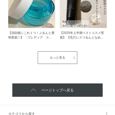
触☺︎ なめらかでやさしいテクス
続します！ 少しスッとした使用
チャーが、毛穴やキメの奥の汚れ
感、スルスル塗れてつけ心地も◎
を溶かしだすようにスムーズに取
スタッフでも愛用者が多いアイテ
り除きます！ オイルクレンジン
ムです！ 是非お試しください☺︎
グならではの優れた洗浄力があり
ながら、まるでトリートメント後
のようなふっくらとすべすべの肌
【洗顔後にこれ１つ！ぷるんと透
【2025年上半期ベストコスメ受
に✨ 是非お試しください！
明美肌♡】 〈プレディア ス
賞】 【毛穴レスつるんとなめら
パ・エ・メール ブラン コンフォ
か肌へ♡】 〈ONE BY KOSÉ ポ
ール オーバーナイト クリアジェ
アクリア スクラブ ウォッシュ〉
ル〉 ［医薬部外品］ みずみずし
毛穴より小さな自然由来マイクロ
くぷるんとしたジェルにたっぷり
スクラブが、毛穴まわりの古い角
もっと見る
うるおいがとけこんだ、スリーピ
質や毛穴に詰まった汚れを無理な
ングジェルです✨ 塗ってそのまま
く一掃します！ しっかり洗浄す
一晩眠るだけで、翌朝にはキメが
るのに肌負担が少なく、毎日ご使
ふっくらと整った、イキイキぷる
用いただけます✨ 是非お試しくだ
んとした透明感あふれる肌にみち
さい！！ ＝＝＝＝＝＝＝＝＝＝
びきます！ 肌が日中に受けたダ
＝＝＝＝＝＝＝＝＝＝＝＝＝＝
メージを感じさせず、熟睡したよ
※保湿スクラブはグルコマンナ
ページトップへ戻る
うな肌にみちびきます。 雪
ン・（メタクリル酸グリセリルア
焼けや日焼け後の火照りにも♡
ミドエチル/メタクリル酸ステア
これ1品のお手入れでも、お手持
リル）コポリマー・グリセリン、
ちのスキンケアと併せてもご使用
自然由来マイクロスクラブはシリ
いただけますので、 是非ご自身
カです。
カテゴリから探す