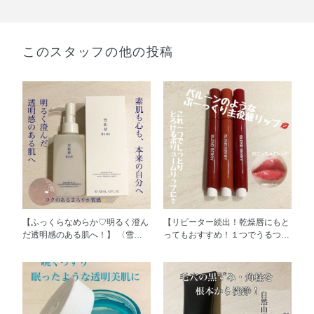
このスタッフの他の投稿
【ふっくらなめらか♡明るく澄ん
【リピーター続出！乾燥唇にもと
だ透明感のある肌へ！】 〈雪肌
ってもおすすめ！１つでうるつや
精 BLUE クリア ソフニング ク
リップに♡】 〈ブレンドベリー
レンジング オイル〉 一日の終わ
リップバルーン〉 プランプ・ツ
りにふさわしい極上の洗い上がり
ヤ・保湿・高発色・ティントの5
を叶えるクレンジングオイルです
つの機能がこれ1本です♡ 唇の皮
♡ 厳選された植物由来の上質な
むけが気になる私ですが、これ１
オイルでコクのあるまろやかな感
つで本当にうるおいのある唇が持