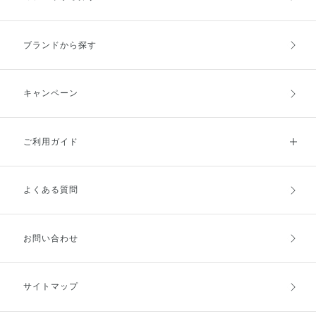
のライフスタイルに合わせてお試
しください♡
ブランドから探す
キャンペーン
ご利用ガイド
よくある質問
ご利用ガイドトップ
ご注文方法
お支払方法
送料・配送
お問い合わせ
キャンセル・返品・交換
ポイント・クーポン
サイトマップ