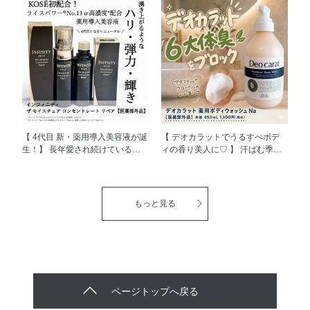
に、宿泊施設や温浴施設向けの
分不足により表面の細胞がしぼん
アメニティとして誕生した
でキメが乱れ、 ふっくらとした
「NATURE&CO(ネイチャー アン
弾力（ハリ）が失われます。 ハ
ド コー)」 がメゾンコーセーでも
リを取り戻すには、セラミド密度
取り扱いを開始しました(*'▽') そ
を高めて うるおいバランスを整
の中でも今回はハンドソープ2種
えることが鍵になります！ セラ
を ご紹介させていただきます。
ムヴェール ディープリペア[医薬
①フェイス＆ハンドソープ＜2L
部外品]には 世の中にまったくな
つめかえ用＞ ふわふわで濃密な
かった効能、 「肌の水分保持能
泡でお顔にも使えます♩ 洗いあ
改善」をもった日本初の有効成
がりはうるおい感のあるしっとり
分、 「ライスパワー®No.11」が
【 4代目 新・薬用導入美容液が誕
【 デオカラットでうるすべボデ
タイプ◎ ▼詳しくはこちら
配合されており、 数十種類のア
生！】 長年愛され続けているイ
ィの香り美人に♡ 】 汗ばむ季節
https://maison.kose.co.jp/site/natureco/g/gNCS0004/
ミノ酸や豊富なペプチド・糖類を
ンフィニティの 人気導入美容液
や通勤中、人に会う前など ニオ
＜使用方法＞ポンプを2回押した
含み、 ただ「保湿」をするので
がリニューアル新発売しました。
イが気になる時ってありません
量をとり、 泡で肌を包みこむよ
はなく、肌自らがうるおいを 生
ライスパワー®︎No.11αはライスパ
か？ デオカラット 薬用ボディソ
うにやさしく洗顔してください。
み出し、水分を蓄える力を高める
ワー®︎No.11を ぎゅっと濃縮した
ープ Na［医薬部外品］は、 日常
もっと見る
②薬用ハンドソープN ＜2L つめ
んですよ✨ もっちりとしたハリや
高濃度*の美容成分で、 肌の水分
の中で感じる嫌なニオイをマスキ
かえ用＞ うるおい成分配合で手
うるおいに満ちた 肌へと導きま
保持機能を改善してくれる スペ
ングする （ベチバー油・パチュ
肌を いたわりながら、ウイル
す(^^)/ とろみのあるみずみずしい
シャリストなんですよ（＾Ｏ＾）
リ油）を配合。 悪臭を感じる前
ス・細菌を しっかり殺菌・消毒
テクスチャーで、 スムーズに浸
ライスパワー商品はどれも使用満
に先回りして、清潔感のある ア
する、 リキッドハンドソープで
透※2し、べたつきにくく しっと
足度が高くて、 使うたびにうる
ロマティック フローラルの香り
す。 ▼詳しくはこちら
りした使い心地です(*'▽') 洗顔後
おい感のある使い心地で、 今ま
で1日中全身を包み込んでくれま
https://maison.kose.co.jp/site/natureco/g/gNCS0005/
すぐにたっぷり浴びるように毎日
で以上に乾燥肌さんにとってもお
す。 身だしなみは気を付けてい
ページトップへ戻る
＜使用方法＞適量を手にとり、
使っています♪ 肌がふっくらやわ
すすめです！ しかもインフィニ
ても ニオイはこまめにケアし忘
水またはぬるま湯で泡立てて洗
らかくなるところが大のお気に入