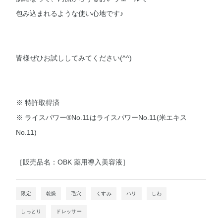
包み込まれるような使い心地です♪
皆様ぜひお試ししてみてください(^^)
※ 特許取得済
※ ライスパワー®︎No.11はライスパワーNo.11(米エキス
No.11)
［販売品名：OBK 薬用導入美容液］
限定
乾燥
毛穴
くすみ
ハリ
しわ
しっとり
ドレッサー