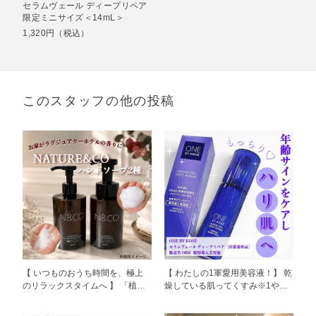
セラムヴェール ディープリペア
限定ミニサイズ＜14mL＞
1,320円（税込）
このスタッフの他の投稿
【 いつものおうち時間を、極上
【 わたしの1軍愛用美容液！】 乾
のリラックスタイムへ 】 「植物
燥している肌ってくすみ※1やハ
のチカラで、旅先でのくつろぎの
リ、弾力の低下につながりやすい
時間に寄り添う」を コンセプト
のはご存知ですか？ 角質層の水