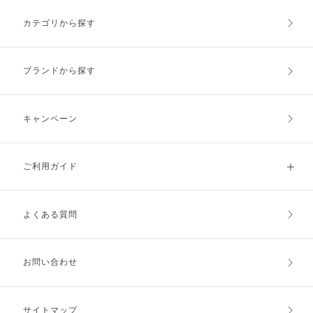
よる小ジワが気になる方にもイチ
また、薬用処方でニキビケアが
NATURE&COらしい植物由来成
にぜひ取り入れてみてください
オシ。 私は目元・口元の小ジワ
できるところも嬉しいポイントで
カテゴリから探す
分配合。 性別を問わず使いやす
(^^)! [販売名：OBK 薬用導入美
が悩みで、更に1年中 インナード
す。 わたしも愛用中なのです
い香りとデザインで、 家族やパ
容液] ※1 乾燥による ※2 角層ま
ライ肌なのでみずみずしいテクス
が、 泡立てた瞬間に、バスタブ
ートナーとのシェアにもおすすめ
で ※3 年齢に応じたお手入れの事
チャー でエイジングケアできる
に広がる香りが 心地よく、バス
です(^^)/ その日の気分や季節、肌
※ライスパワー®No.11はライス
アイテムが好きなのですが、 こ
タイムの気分転換にも ぴったり
ブランドから探す
のコンディションに 合わせて選
パワーNo.11（米エキスNo.11）
ちらの美容液は程よいまろやかな
だと感じました（＾_＾） 洗い上
べるので、ぜひチェックしてみて
ベースで浸透*力も あるので水分
がりもスッキリしていて、 ほの
ください☆☆
でたっぷりと満たされたような後
かにいい香りが残り、 リフレッ
肌に。 数週間使ってみて、 夕方
シュされます🫧 ニオイや身体の
キャンペーン
のメイクの乾燥崩れや肌のしぼみ
ニキビでお悩みの方は デオカラ
感が、 以前より気になりにくく
ットをチェックしてみてください
感じています。 毎日続けること
♪ ※すべての悪臭をマスキングす
ご利用ガイド
でうるおいに満ちたツヤ肌へと導
るわけではございません。
いてくれますよ。 ぜひエイジン
グケアも保湿ケアも叶えたい方は
お試ししてみてください★★ ・
よくある質問
ご利用ガイドトップ
ご注文方法
販売名 インフィニティ ザ モイ
スチュア コンセントレート *ライ
スパワーⓇNo.11αはライスパワ
ーⓇNo.11を濃縮したもので、ラ
お支払方法
送料・配送
お問い合わせ
イスパワーⓇNo.11αの高濃度は
ライスパワーⓇNo.11に換算した
場合のコーセー内比です。 *年齢
に応じたお手入れ *角層まで
キャンセル・返品・交換
ポイント・クーポン
サイトマップ