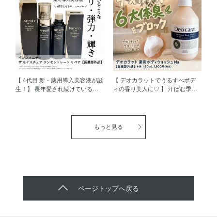
「NATURE&CO(ネイチャー アン
弾力（ハリ）が失われます。 ハ
ド コー)」 がメゾンコーセーでも
リを取り戻すには、セラミド密度
取り扱いを開始しました(*'▽') そ
を高めて うるおいバランスを整
の中でも今回はハンドソープ2種
えることが鍵になります！ セラ
を ご紹介させていただきます。
ムヴェール ディープリペア[医薬
①フェイス＆ハンドソープ＜2L
部外品]には 世の中にまったくな
つめかえ用＞ ふわふわで濃密な
かった効能、 「肌の水分保持能
泡でお顔にも使えます♩ 洗いあ
改善」をもった日本初の有効成
がりはうるおい感のあるしっとり
分、 「ライスパワー®No.11」が
【 4代目 新・薬用導入美容液が誕
【 デオカラットでうるすべボデ
タイプ◎ ▼詳しくはこちら
配合されており、 数十種類のア
生！】 長年愛され続けているイ
ィの香り美人に♡ 】 汗ばむ季節
https://maison.kose.co.jp/site/natureco/g/gNCS0004/
ミノ酸や豊富なペプチド・糖類を
ンフィニティの 人気導入美容液
や通勤中、人に会う前など ニオ
＜使用方法＞ポンプを2回押した
含み、 ただ「保湿」をするので
がリニューアル新発売しました。
イが気になる時ってありません
量をとり、 泡で肌を包みこむよ
はなく、肌自らがうるおいを 生
ライスパワー®︎No.11αはライスパ
か？ デオカラット 薬用ボディソ
うにやさしく洗顔してください。
み出し、水分を蓄える力を高める
ワー®︎No.11を ぎゅっと濃縮した
ープ Na［医薬部外品］は、 日常
もっと見る
②薬用ハンドソープN ＜2L つめ
んですよ✨ もっちりとしたハリや
高濃度*の美容成分で、 肌の水分
の中で感じる嫌なニオイをマスキ
かえ用＞ うるおい成分配合で手
うるおいに満ちた 肌へと導きま
保持機能を改善してくれる スペ
ングする （ベチバー油・パチュ
肌を いたわりながら、ウイル
す(^^)/ とろみのあるみずみずしい
シャリストなんですよ（＾Ｏ＾）
リ油）を配合。 悪臭を感じる前
ス・細菌を しっかり殺菌・消毒
テクスチャーで、 スムーズに浸
ライスパワー商品はどれも使用満
に先回りして、清潔感のある ア
する、 リキッドハンドソープで
透※2し、べたつきにくく しっと
足度が高くて、 使うたびにうる
ロマティック フローラルの香り
す。 ▼詳しくはこちら
りした使い心地です(*'▽') 洗顔後
おい感のある使い心地で、 今ま
で1日中全身を包み込んでくれま
https://maison.kose.co.jp/site/natureco/g/gNCS0005/
すぐにたっぷり浴びるように毎日
で以上に乾燥肌さんにとってもお
す。 身だしなみは気を付けてい
ページトップへ戻る
＜使用方法＞適量を手にとり、
使っています♪ 肌がふっくらやわ
すすめです！ しかもインフィニ
ても ニオイはこまめにケアし忘
水またはぬるま湯で泡立てて洗
らかくなるところが大のお気に入
ティならではの エイジングケア*
れてしまう。。 そんな方にもこ
い、 そのあとよく洗い流してく
りです！ 1年中使いやすいので
濃縮処方もされており、 乾燥に
のボディソープはおすすめです！
ださい。 どちらも、
日々の保湿やエイジングケア※3