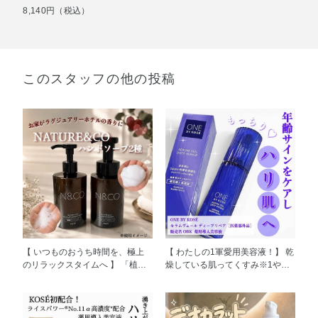
8,140円（税込）
このスタッフの他の投稿
【 いつものおうち時間を、極上
【 わたしの1軍愛用美容液！】 乾
のリラックスタイムへ 】 「植物
燥している肌ってくすみ※1やハ
のチカラで、旅先でのくつろぎの
リ、弾力の低下につながりやすい
時間に寄り添う」を コンセプト
のはご存知ですか？ 角質層の水
に、宿泊施設や温浴施設向けの
分不足により表面の細胞がしぼん
アメニティとして誕生した
でキメが乱れ、 ふっくらとした