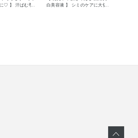
に♡ 】 汗ばむ季
白美容液 】 シミのケアに大切
人に会う前など ニ
な 「美白力」「保湿力」「浸透
る時ってありませ
力」を兼ね備えた 大人気の薬用
カラット 薬用ボデ
美白美容液、 ONE BY KOSÉ メ
a［医薬部外品］
ラノショット P［医薬部外品］
中で感じる嫌なニオ
のご紹介をさせていただきます
グする （ベチバー
（＾Ｏ＾）/ 皆さま乾燥してい
油）を配合。 悪臭
る肌は日やけしやすい というの
先回りして、清潔
はご存知ですか？ メラノショッ
ロマティック フロ
ト Pには天然由来の 美白有効成
で1日中全身を包
分「コウジ酸」がされており、
ます。 身だしなみ
メラニンの過剰な生成を防いで
いても ニオイはこ
くれるので、 シミやそばかすを
忘れてしまう。。
増やさない、 隙のない美白ケア
このボディソープ
をサポートします。 更に多くの
す！ また、薬用処
保湿成分も配合されており、
アが できるところ
KOSÉ独自の浸透技術でスーッ
ントです。 わたし
と広がる ように肌となじみ、内
ですが、 泡立てた
側から輝くような ツヤを与えて
タブに広がる香り
くれるんですよ✨ 私もシミやそ
、バスタイムの気分
ばかす、ニキビ跡のケアとして