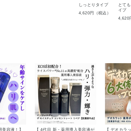
しっとりタイプ
とても
イプ
4,620円（税込）
4,6
用美容液！】
【 4代目 新・薬用導入美容液が
【 デオカラ