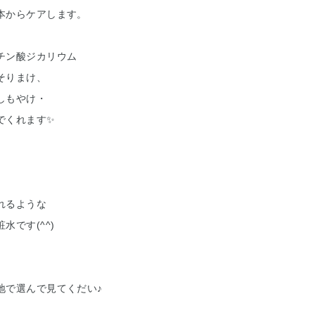
本からケアします。
チン酸ジカリウム
そりまけ、
しもやけ・
でくれます✨
れるような
水です(^^)
地で選んで見てくだい♪