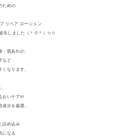
のための
プ リペア ローション
 が誕生しました（＾Ｏ＾）☆☆
燥・肌あれが。
下など
すくなります。
に、
るおいケアや
容成分を厳選。
と詰め込み
気になる