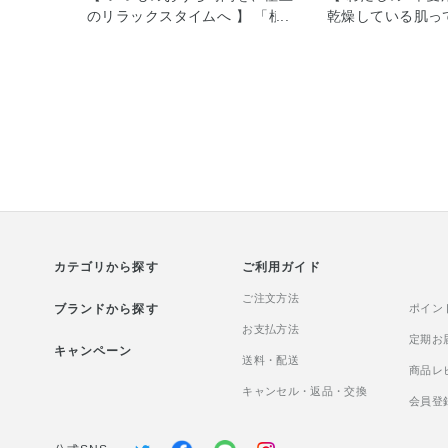
のリラックスタイムへ 】 「植
乾燥している肌っ
物のチカラで、旅先でのくつろ
やハリ、弾力の低
ぎの時間に寄り添う」を コンセ
やすいのはご存知
プトに、宿泊施設や温浴施設向
層の水分不足によ
けの アメニティとして誕生した
がしぼんでキメが
「NATURE&CO(ネイチャー ア
らとした弾力（ハ
ンド コー)」 がメゾンコーセー
ます。 ハリを取
でも取り扱いを開始しました
ラミド密度を高め
(*'▽') その中でも今回はハンド
ランスを整えるこ
ソープ2種を ご紹介させていた
ます！ セラムヴェ
だきます。 ①フェイス＆ハンド
プリペア[医薬部外
ソープ＜2L つめかえ用＞ ふわ
中にまったくなか
カテゴリから探す
ふわで濃密な泡でお顔にも使え
ご利用ガイド
「肌の水分保持能
ます♩ 洗いあがりはうるおい感
た日本初の有効成
ご注文方法
ブランドから探す
のあるしっとりタイプ◎ ▼詳し
パワー®No.11
ポイン
くはこちら
お支払方法
り、 数十種類の
定期お
キャンペーン
https://maison.kose.co.jp/site/natureco/g/gNCS0004/
なペプチド・糖類
送料・配送
商品レ
＜使用方法＞ポンプを2回押し
「保湿」をするの
キャンセル・返品・交換
た量をとり、 泡で肌を包みこむ
自らがうるおいを
会員登
ようにやさしく洗顔してくださ
分を蓄える力を高
い。 ②薬用ハンドソープN ＜2L
✨ もっちりとし