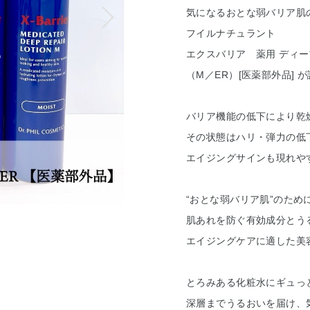
気になるおとな弱バリア肌
フイルナチュラント
エクスバリア 薬用 ディー
（M／ER）[医薬部外品]
バリア機能の低下により乾
その状態はハリ・弾力の低
エイジングサインも現れや
“おとな弱バリア肌”のため
肌あれを防ぐ有効成分とう
エイジングケアに適した美
とろみある化粧水にギュっ
深層までうるおいを届け、