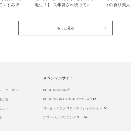
てくすみ※1
誕生！】 長年愛され続けている
ィの香り美人
下につながり
インフィニティの 人気導入美容
節や通勤中、
ですか？ 角質
液がリニューアル新発売しまし
オイが気にな
り表面の細胞
た。 ライスパワー®︎No.11αはラ
んか？ デオ
もっと見る
乱れ、 ふっく
イスパワー®︎No.11を ぎゅっと
ィソープ N
リ）が失われ
濃縮した高濃度*の美容成分で、
は、 日常の
り戻すには、セ
肌の水分保持機能を改善してく
イをマスキン
て うるおいバ
れる スペシャリストなんですよ
油・パチュリ
とが鍵になり
（＾Ｏ＾） ライスパワー商品は
を感じる前に
ール ディー
どれも使用満足度が高くて、 使
感のある ア
品]には 世の
うたびにうるおい感のある使い
ーラルの香り
った効能、
心地で、 今まで以上に乾燥肌さ
み込んでくれ
改善」をもっ
んにとってもおすすめです！ し
スペシャルサイト
は気を付けて
分、 「ライス
かもインフィニティならではの
まめにケアし
」が配合されてお
ト・クーポン
エイジングケア*濃縮処方もされ
KOSE Museum
そんな方にも
アミノ酸や豊富
ており、 乾燥による小ジワが気
はおすすめで
届け便
KOSE SPORTS BEAUTY NEWS
を含み、 ただ
になる方にもイチオシ。 私は目
方でニキビケ
ビュー
コーセーテクノロジースペシャルサイト
ではなく、肌
元・口元の小ジワが悩みで、更
も嬉しいポイ
 生み出し、水
に1年中 インナードライ肌なの
も愛用中なの
録
グローバルEMBコンテスト
めるんですよ
でみずみずしいテクスチャー で
瞬間に、バス
たハリやうるお
エイジングケアできるアイテム
が 心地よく