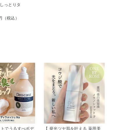
しっとりタ
20円（税込）
ットでうるすべボデ
【 発光ツヤ肌を叶える 薬用美