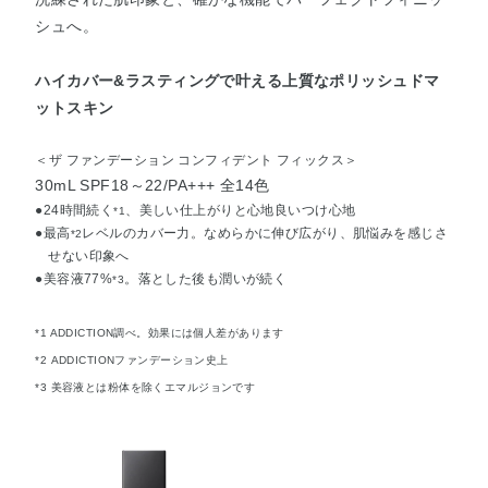
シュへ。
ハイカバー&ラスティングで叶える上質なポリッシュドマ
ットスキン
＜ザ ファンデーション コンフィデント フィックス＞
30mL SPF18～22/PA+++ 全14色
●24時間続く
、美しい仕上がりと心地良いつけ心地
*1
●最高
レベルのカバー力。なめらかに伸び広がり、肌悩みを感じさ
*2
せない印象へ
●美容液77%
。落とした後も潤いが続く
*3
*1 ADDICTION調べ。効果には個人差があります
*2 ADDICTIONファンデーション史上
*3 美容液とは粉体を除くエマルジョンです