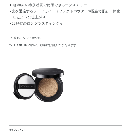
●“超薄膜”の素肌感覚で使用できるテクスチャー
●光を透過するヌードカバーリフレクトパウダー
配合で肌と一体化
*6
したような仕上がり
●18時間のロングラスティング
*7
*6 酸化チタン・酸化鉄
*7 ADDICTION調べ。効果には個人差があります