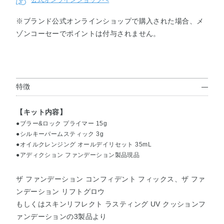
※ブランド公式オンラインショップで購入された場合、メ
ゾンコーセーでポイントは付与されません。
コンフィ
コンフィ
リフトグ
リフトグ
リフトグ
リフトグ
デントフ
デントフ
ロウ001
ロウ002
ロウ003
ロウ004
ィックス
ィックス
012
013
特徴
リフトグ
リフトグ
リフトグ
リフトグ
リフトグ
リフトグ
ロウ005
ロウ006
ロウ007
ロウ008
ロウ009
ロウ010
【キット内容】
●ブラー&ロック プライマー 15g
●シルキーバームスティック 3g
リフトグ
リフトグ
クッショ
クッショ
クッショ
クッショ
●オイルクレンジング オールデイリセット 35mL
ロウ011
ロウ000
ンファン
ンファン
ンファン
ンファン
●アディクション ファンデーション製品現品
デーショ
デーショ
デーショ
デーショ
ン001
ン002
ン003
ン004
ザ ファンデーション コンフィデント フィックス、ザ ファ
ンデーション リフトグロウ
クッショ
クッショ
もしくはスキンリフレクト ラスティング UV クッションフ
ンファン
ンファン
ァンデーションの3製品より
デーショ
デーショ
ン005
ン006