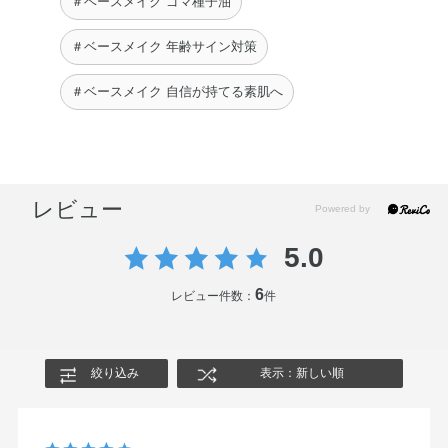
＃ベースメイク ゴマ種子油
ェロール・ホホバ種子油・ラベンダー油・BHT・エチルヘ
キシルグリセリン・グリセリン・シリカ・ジミリスチン酸
＃ベースメイク 年齢サイン対策
Al・ラウロイルリシン・水酸化Al・フェノキシエタノー
＃ベースメイク 自信が持てる素肌へ
ル・酸化チタン・酸化鉄
◆OIL CLEANSING ALL DAY RESET
エチルヘキサン酸セチル・ミネラルオイル・トリエチルヘ
キサノイン・ジカプリン酸ポリグリセリル－6・ジカプリ
レビュー
ン酸PG・ジオレイン酸ポリグリセリル－10・ミリスチン
酸イソプロピル・水添ポリイソブテン・イソノナン酸イソ
5.0
トリデシル・オリーブ果実油・ゴマ種子油・サフラワー
6
油・トコフェロール・ホホバ種子油・BHT・シクロヘキサ
レビュー件数：
件
ン－1，4－ジカルボン酸ビスエトキシジグリコール・フェ
ノキシエタノール・香料
絞り込み
表示：新しい順
◆THE FOUNDATION CONFIDENT FIX 012 Warm Med-
Tan
水・メチルトリメチコン・ジメチコン・エタノール・グリ