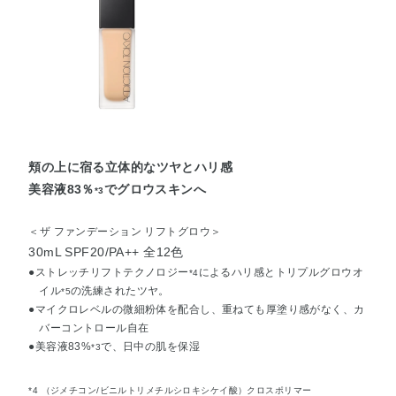
頬の上に宿る立体的なツヤとハリ感
美容液83％
でグロウスキンへ
*3
＜ザ ファンデーション リフトグロウ＞
30mL SPF20/PA++ 全12色
●ストレッチリフトテクノロジー
によるハリ感とトリプルグロウオ
*4
イル
の洗練されたツヤ。
*5
●マイクロレベルの微細粉体を配合し、重ねても厚塗り感がなく、カ
バーコントロール自在
●美容液83%
で、日中の肌を保湿
*3
*4 （ジメチコン/ビニルトリメチルシロキシケイ酸）クロスポリマー