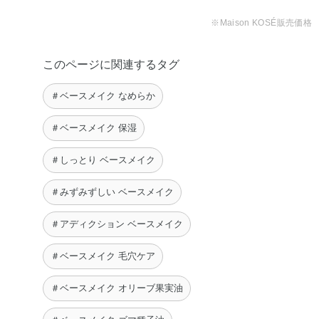
チコン・ジメチコノール・ジメチコン・スクワラン・ステ
※Maison KOSÉ販売価格
アラルコニウムヘクトライト・ステアロイルグルタミン酸
2Na・セチルPEG／PPG－10／1ジメチコン・テトラ（ジ
このページに関連するタグ
－t－ブチルヒドロキシヒドロケイヒ酸）ペンタエリスリチ
ル・ポリヒドロキシステアリン酸・ラウリルPEG－9ポリ
＃ベースメイク なめらか
ジメチルシロキシエチルジメチコン・塩化Na・水酸化Al・
フェノキシエタノール・マイカ・酸化チタン・酸化亜鉛・
＃ベースメイク 保湿
酸化鉄
＃しっとり ベースメイク
◆SILKY BALM STICK
ジメチコン・水・パラフィン・エチルヘキサン酸セチル・
＃みずみずしい ベースメイク
セレシン・ポリシリコーン－11・ポリメチルシルセスキオ
＃アディクション ベースメイク
キサン・（カプリル酸／カプリン酸）ヤシアルキル・ラウ
リルPEG－9ポリジメチルシロキシエチルジメチコン・
＃ベースメイク 毛穴ケア
（トリメチルペンタンジオール／アジピン酸／グリセリ
ン）クロスポリマー・塩化Na・マイクロクリスタリンワッ
＃ベースメイク オリーブ果実油
クス・BG・オリーブ果実油・カニナバラ果実油・ゴマ種子
油・サフラワー油・ジパルミチン酸アスコルビル・トコフ