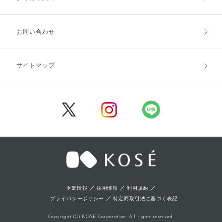
お支払方法
送料・配送
お問い合わせ
キャンセル・返品・交換
ポイント・クーポン
サイトマップ
定期お届け便
商品レビュー
会員登録
／
／
／
企業情報
採用情報
利用規約
／
プライバシーポリシー
特定商取引法に基づく表記
Copyright (C) KOSE Corporation. All rights reserved.