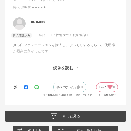
ルミチン酸デキストリン・塩化Na・水酸化Al・フェノキシ
カラー：コンフィデントフィックス000
エタノール・マイカ・酸化チタン・酸化鉄
使った満足度
:★★★★★
no name
年代:
50代
性別:
女性
肌質:
混合肌
購入確認済み
真っ白ファンデーションを購入し、びっくりするくらい、使用感
が最高に良かったです。
ファンデーションの伸びが本当に本当に良くて、ほんの少しだけ
続きを読む
で顔全体に使えるので、薄付なのに肌にだんだんなじんでいく色
と肌をきれいに見せる品質の良さに加え、コストパフォーマンス
もかなり良く、長年、化粧生活をしてきましたが、最近はプチプ
参考になった
0
Like!
0
ラに「はまり」つつありました。が、今回機会がありアディクシ
ョンの製品にたどり着き、「こんなにも性能が良いのか！」と感
※お客様の嬉しいお声を選び、掲載しています。（一部、編集も含む）
嘆してしまいました。
量を多く出しすぎないように注意しながら、毎日、使いたい思い
もっと見る
ます。
絞り込み
表示：新しい順