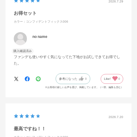
2026.7.29
セリン・PEG－9ポリジメチルシロキシエチルジメチコ
お得セット
ン・ジフェニルシロキシフェニルトリメチコン・トリメチ
ルシロキシケイ酸・（ジメチコン／ビニルトリメチルシロ
カラー：コンフィデントフィックス006
キシケイ酸）クロスポリマー・イソドデカン・メトキシケ
no name
イヒ酸エチルヘキシル・合成フルオロフロゴパイト・ワセ
リン・シリカ・ラウリルPEG－9ポリジメチルシロキシエ
購入確認済み
チルジメチコン・エチルヘキサン酸セチル・BG・アルガニ
ファンデも使いやすく気になってた下地がお試しできてお得でし
アスピノサ核油・オリーブ果実油・カニナバラ果実エキ
た。
ス・カニナバラ果実油・カミツレ花エキス・ゴマ種子油・
サフラワー油・ジパルミチン酸アスコルビル・セージ葉エ
参考になった
0
Like!
0
キス・セイヨウハッカ葉エキス・トコフェロール・ナイア
※お客様の嬉しいお声を選び、掲載しています。（一部、編集も含む）
シンアミド・プロリン・ホホバ種子油・ラベンダー花エキ
ス・ローズマリー葉エキス・BHT・（水添ポリブタジエン
／グリコール／HDI）コポリマー・シロキクラゲ多糖体・
ジステアルジモニウムヘクトライト・スクワラン・ステア
2026.7.20
ラルコニウムヘクトライト・ステアリン酸イヌリン・ステ
最高ですね！！
アロイルグルタミン酸2Na・ハイドロゲンジメチコン・パ