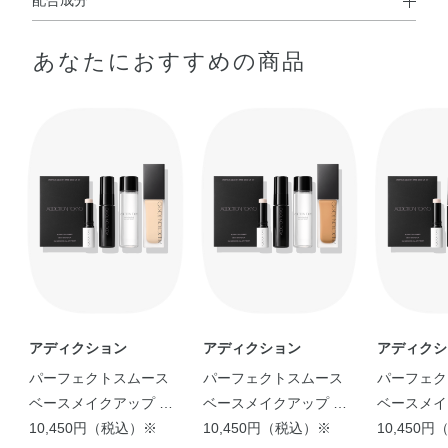
配合成分
◆BLUR & LOCK PRIMER
あなたにおすすめの商品
水・メチルトリメチコン・メトキシケイヒ酸エチルヘキシ
ル・エタノール・（ビニルジメチコン／メチコンシルセス
キオキサン）クロスポリマー・イソノナン酸イソトリデシ
ル・BG・PEG－9ジメチコン・セチルジメチコン・エチル
ヘキサン酸セチル・ポリグリセリル－3ポリジメチルシロ
キシエチルジメチコン・アルガニアスピノサ核油・オリー
ブ果実油・カニナバラ果実エキス・カニナバラ果実油・カ
ミツレ花エキス・グリチルリチン酸2K・ゴマ種子油・サフ
ラワー油・ジパルミチン酸アスコルビル・セージ葉エキ
ス・セイヨウハッカ葉エキス・トコフェロール・プロリ
ン・ホホバ種子油・ラベンダー花エキス・ローズマリー葉
エキス・BHT・PEG－9ポリジメチルシロキシエチルジメ
アディクション
アディクション
アディクシ
チコン・（ジメチコン／ビニルトリメチルシロキシケイ
パーフェクトスムース
パーフェクトスムース
パーフェク
酸）クロスポリマー・アミノプロピルトリエトキシシラ
ベースメイクアップ キ
ベースメイクアップ キ
ベースメイ
ン・イソドデカン・シロキクラゲ多糖体・ジステアルジモ
ット
10,450円（税込）※
ット
10,450円（税込）※
ット
10,450
ニウムヘクトライト・ジフェニルシロキシフェニルトリメ