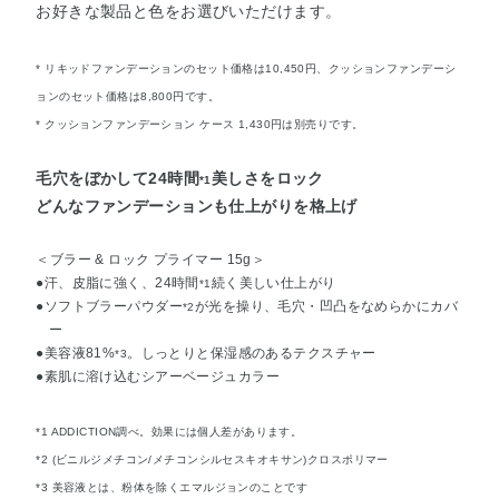
お好きな製品と色をお選びいただけます。
* リキッドファンデーションのセット価格は10,450円、クッションファンデーシ
ョンのセット価格は8,800円です。
* クッションファンデーション ケース 1,430円は別売りです。
毛穴をぼかして24時間
美しさをロック
*1
どんなファンデーションも仕上がりを格上げ
＜ブラー & ロック プライマー 15g＞
●汗、皮脂に強く、24時間
続く美しい仕上がり
*1
●ソフトブラーパウダー
が光を操り、毛穴・凹凸をなめらかにカバ
*2
ー
●美容液81%
。しっとりと保湿感のあるテクスチャー
*3
●素肌に溶け込むシアーベージュカラー
*1 ADDICTION調べ。効果には個人差があります。
*2 (ビニルジメチコン/メチコンシルセスキオキサン)クロスポリマー
*3 美容液とは、粉体を除くエマルジョンのことです