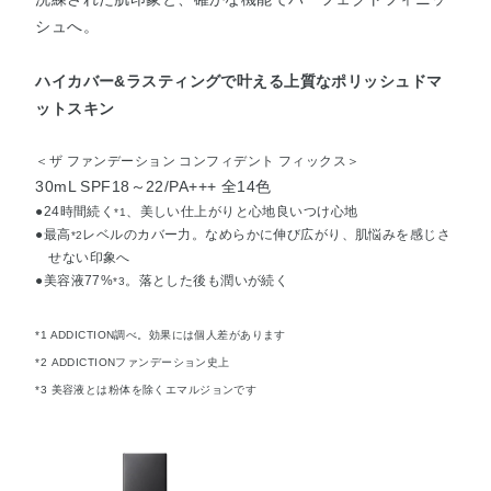
シュへ。
ハイカバー&ラスティングで叶える上質なポリッシュドマ
ットスキン
＜ザ ファンデーション コンフィデント フィックス＞
30mL SPF18～22/PA+++ 全14色
●24時間続く
、美しい仕上がりと心地良いつけ心地
*1
●最高
レベルのカバー力。なめらかに伸び広がり、肌悩みを感じさ
*2
せない印象へ
●美容液77%
。落とした後も潤いが続く
*3
*1 ADDICTION調べ。効果には個人差があります
*2 ADDICTIONファンデーション史上
*3 美容液とは粉体を除くエマルジョンです