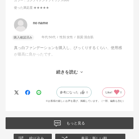
タン／酸化チタン）焼結物・イソステアリン酸ソルビタ
カラー：コンフィデントフィックス000
ン・ジステアルジモニウムヘクトライト・ジメチコン・ス
使った満足度
:★★★★★
クワラン・ステアラルコニウムヘクトライト・トリエトキ
シカプリリルシラン・メチレンビスベンゾトリアゾリルテ
no name
トラメチルブチルフェノール・ラウリン酸ポリグリセリル
年代:
50代
性別:
女性
肌質:
混合肌
購入確認済み
－10・レシチン・塩化Na・含水シリカ・酸化スズ・水酸化
Al・フェノキシエタノール・酸化チタン・酸化亜鉛・酸化
真っ白ファンデーションを購入し、びっくりするくらい、使用感
鉄
が最高に良かったです。
ファンデーションの伸びが本当に本当に良くて、ほんの少しだけ
続きを読む
で顔全体に使えるので、薄付なのに肌にだんだんなじんでいく色
と肌をきれいに見せる品質の良さに加え、コストパフォーマンス
もかなり良く、長年、化粧生活をしてきましたが、最近はプチプ
参考になった
0
Like!
0
ラに「はまり」つつありました。が、今回機会がありアディクシ
ョンの製品にたどり着き、「こんなにも性能が良いのか！」と感
※お客様の嬉しいお声を選び、掲載しています。（一部、編集も含む）
嘆してしまいました。
量を多く出しすぎないように注意しながら、毎日、使いたい思い
もっと見る
ます。
絞り込み
表示：新しい順