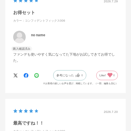
2026.7.29
ナン酸イソトリデシル・タルク・ジフェニルシロキシフェ
お得セット
ニルトリメチコン・メドウフォーム油・トリイソステアリ
ン酸ポリグリセリル－2・（ジメチコン／ビニルトリメチ
カラー：コンフィデントフィックス006
ルシロキシケイ酸）クロスポリマー・水添ポリイソブテ
no name
ン・合成フルオロフロゴパイト・ラウリルPEG－9ポリジ
メチルシロキシエチルジメチコン・ポリヒドロキシステア
購入確認済み
リン酸・BG・ジポリヒドロキシステアリン酸PEG－30・
ファンデも使いやすく気になってた下地がお試しできてお得でし
（ビニルジメチコン／メチコンシルセスキオキサン）クロ
た。
スポリマー・トリプロピレングリコール・アルガニアスピ
ノサ核油・オリーブ果実油・カニナバラ果実エキス・カニ
参考になった
0
Like!
0
ナバラ果実油・カミツレ花エキス・ゴマ種子油・サフラワ
※お客様の嬉しいお声を選び、掲載しています。（一部、編集も含む）
ー油・シロキクラゲエキス・ジパルミチン酸アスコルビ
ル・セージ葉エキス・セリン・トコフェロール・ヒアルロ
ン酸Na・プロリン・ホホバ種子油・ラベンダー花エキス・
ローズマリー葉エキス・BHT・PEG－9ポリジメチルシロ
2026.7.20
キシエチルジメチコン・（アクリレーツ／アクリル酸エチ
最高ですね！！
ルヘキシル／メタクリル酸ジメチコン）コポリマー・（チ