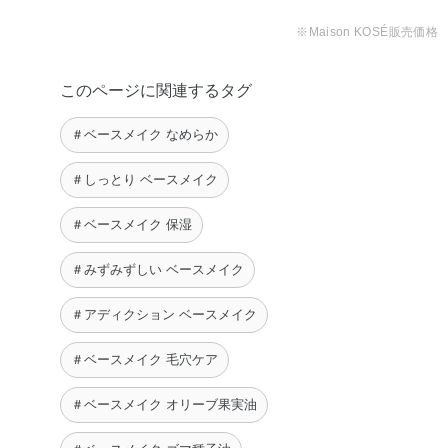
チコン・ジメチコノール・ジメチコン・スクワラン・ステ
※Maison KOSÉ販売価格
アラルコニウムヘクトライト・ステアロイルグルタミン酸
2Na・セチルPEG／PPG－10／1ジメチコン・テトラ（ジ
このページに関連するタグ
－t－ブチルヒドロキシヒドロケイヒ酸）ペンタエリスリチ
ル・ポリヒドロキシステアリン酸・ラウリルPEG－9ポリ
＃ベースメイク なめらか
ジメチルシロキシエチルジメチコン・塩化Na・水酸化Al・
フェノキシエタノール・マイカ・酸化チタン・酸化亜鉛・
＃しっとり ベースメイク
酸化鉄
＃ベースメイク 保湿
◆SILKY BALM STICK
ジメチコン・水・パラフィン・エチルヘキサン酸セチル・
＃みずみずしい ベースメイク
セレシン・ポリシリコーン－11・ポリメチルシルセスキオ
＃アディクション ベースメイク
キサン・（カプリル酸／カプリン酸）ヤシアルキル・ラウ
リルPEG－9ポリジメチルシロキシエチルジメチコン・
＃ベースメイク 毛穴ケア
（トリメチルペンタンジオール／アジピン酸／グリセリ
ン）クロスポリマー・塩化Na・マイクロクリスタリンワッ
＃ベースメイク オリーブ果実油
クス・BG・オリーブ果実油・カニナバラ果実油・ゴマ種子
油・サフラワー油・ジパルミチン酸アスコルビル・トコフ