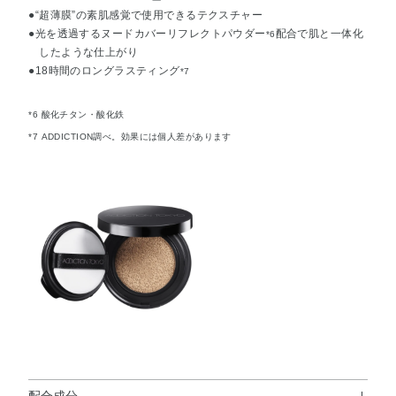
●“超薄膜”の素肌感覚で使用できるテクスチャー
●光を透過するヌードカバーリフレクトパウダー
配合で肌と一体化
*6
したような仕上がり
●18時間のロングラスティング
*7
*6 酸化チタン・酸化鉄
*7 ADDICTION調べ。効果には個人差があります