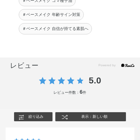
＃ベースメイク ゴマ種子油
ェロール・ホホバ種子油・ラベンダー油・BHT・エチルヘ
キシルグリセリン・グリセリン・シリカ・ジミリスチン酸
＃ベースメイク 年齢サイン対策
Al・ラウロイルリシン・水酸化Al・フェノキシエタノー
＃ベースメイク 自信が持てる素肌へ
ル・酸化チタン・酸化鉄
◆OIL CLEANSING ALL DAY RESET
エチルヘキサン酸セチル・ミネラルオイル・トリエチルヘ
キサノイン・ジカプリン酸ポリグリセリル－6・ジカプリ
レビュー
ン酸PG・ジオレイン酸ポリグリセリル－10・ミリスチン
酸イソプロピル・水添ポリイソブテン・イソノナン酸イソ
5.0
トリデシル・オリーブ果実油・ゴマ種子油・サフラワー
6
油・トコフェロール・ホホバ種子油・BHT・シクロヘキサ
レビュー件数：
件
ン－1，4－ジカルボン酸ビスエトキシジグリコール・フェ
ノキシエタノール・香料
絞り込み
表示：新しい順
◆THE FOUNDATION LIFT GLOW 005 Light Pink
水・シクロペンタシロキサン・メトキシケイヒ酸エチルヘ
キシル・エタノール・リンゴ酸ジイソステアリル・イソノ