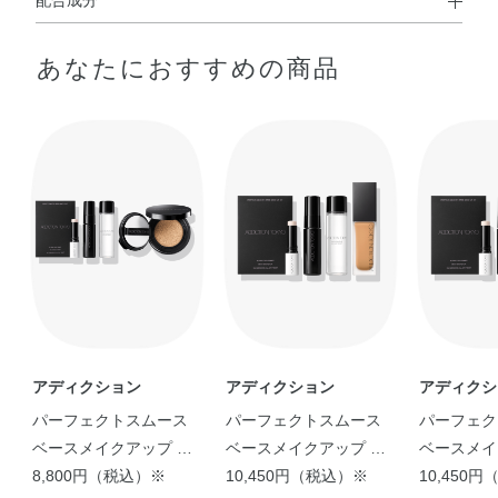
配合成分
◆BLUR & LOCK PRIMER
あなたにおすすめの商品
水・メチルトリメチコン・メトキシケイヒ酸エチルヘキシ
ル・エタノール・（ビニルジメチコン／メチコンシルセス
キオキサン）クロスポリマー・イソノナン酸イソトリデシ
ル・BG・PEG－9ジメチコン・セチルジメチコン・エチル
ヘキサン酸セチル・ポリグリセリル－3ポリジメチルシロ
キシエチルジメチコン・アルガニアスピノサ核油・オリー
ブ果実油・カニナバラ果実エキス・カニナバラ果実油・カ
ミツレ花エキス・グリチルリチン酸2K・ゴマ種子油・サフ
ラワー油・ジパルミチン酸アスコルビル・セージ葉エキ
ス・セイヨウハッカ葉エキス・トコフェロール・プロリ
ン・ホホバ種子油・ラベンダー花エキス・ローズマリー葉
エキス・BHT・PEG－9ポリジメチルシロキシエチルジメ
アディクション
アディクション
アディクシ
チコン・（ジメチコン／ビニルトリメチルシロキシケイ
パーフェクトスムース
パーフェクトスムース
パーフェク
酸）クロスポリマー・アミノプロピルトリエトキシシラ
ベースメイクアップ キ
ベースメイクアップ キ
ベースメイ
ン・イソドデカン・シロキクラゲ多糖体・ジステアルジモ
ット
8,800円（税込）※
ット
10,450円（税込）※
ット
10,450
ニウムヘクトライト・ジフェニルシロキシフェニルトリメ