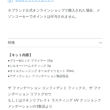
※ブランド公式オンラインショップで購入された場合、メ
ゾンコーセーでポイントは付与されません。
コンフィ
コンフィ
リフトグ
リフトグ
リフトグ
リフトグ
デントフ
デントフ
ロウ001
ロウ002
ロウ003
ロウ004
ィックス
ィックス
012
013
特徴
リフトグ
リフトグ
リフトグ
リフトグ
リフトグ
リフトグ
ロウ005
ロウ006
ロウ007
ロウ008
ロウ009
ロウ010
【キット内容】
●ブラー&ロック プライマー 15g
●シルキーバームスティック 3g
リフトグ
リフトグ
クッショ
クッショ
クッショ
クッショ
●オイルクレンジング オールデイリセット 35mL
ロウ011
ロウ000
ンファン
ンファン
ンファン
ンファン
●アディクション ファンデーション製品現品
デーショ
デーショ
デーショ
デーショ
ン001
ン002
ン003
ン004
ザ ファンデーション コンフィデント フィックス、ザ ファ
ンデーション リフトグロウ
クッショ
クッショ
もしくはスキンリフレクト ラスティング UV クッションフ
ンファン
ンファン
ァンデーションの3製品より
デーショ
デーショ
ン005
ン006