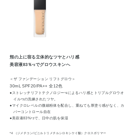
頬の上に宿る立体的なツヤとハリ感
美容液83％
でグロウスキンへ
*3
＜ザ ファンデーション リフトグロウ＞
30mL SPF20/PA++ 全12色
●ストレッチリフトテクノロジー
によるハリ感とトリプルグロウオ
*4
イル
の洗練されたツヤ。
*5
●マイクロレベルの微細粉体を配合し、重ねても厚塗り感がなく、カ
バーコントロール自在
●美容液83%
で、日中の肌を保湿
*3
*4 （ジメチコン/ビニルトリメチルシロキシケイ酸）クロスポリマー