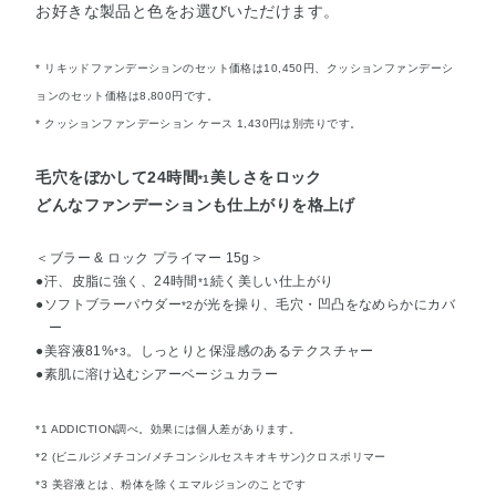
お好きな製品と色をお選びいただけます。
* リキッドファンデーションのセット価格は10,450円、クッションファンデーシ
ョンのセット価格は8,800円です。
* クッションファンデーション ケース 1,430円は別売りです。
毛穴をぼかして24時間
美しさをロック
*1
どんなファンデーションも仕上がりを格上げ
＜ブラー & ロック プライマー 15g＞
●汗、皮脂に強く、24時間
続く美しい仕上がり
*1
●ソフトブラーパウダー
が光を操り、毛穴・凹凸をなめらかにカバ
*2
ー
●美容液81%
。しっとりと保湿感のあるテクスチャー
*3
●素肌に溶け込むシアーベージュカラー
*1 ADDICTION調べ。効果には個人差があります。
*2 (ビニルジメチコン/メチコンシルセスキオキサン)クロスポリマー
*3 美容液とは、粉体を除くエマルジョンのことです