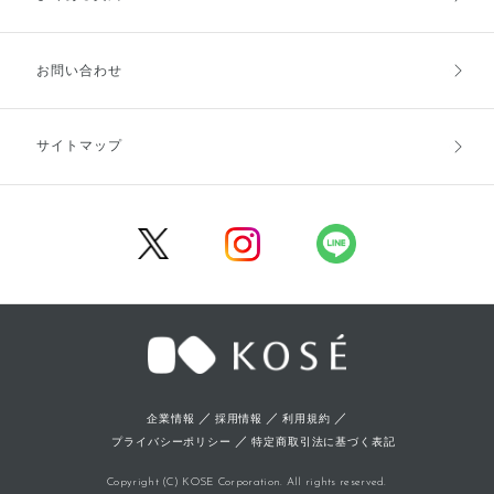
お支払方法
送料・配送
お問い合わせ
キャンセル・返品・交換
ポイント・クーポン
サイトマップ
定期お届け便
商品レビュー
会員登録
／
／
／
企業情報
採用情報
利用規約
／
プライバシーポリシー
特定商取引法に基づく表記
Copyright (C) KOSE Corporation. All rights reserved.