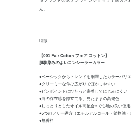
※ブランド公式オンラインショップで購入さ
ん。
特徴
【001 Fair Cotton フェア コットン】
肌馴染みのよいコンシーラーカラー
●ベーシックからトレンドを網羅したカラーバリ
●クリーミーな伸び広がりでぼかしやすい
●ピンポイントにぴたっと密着してにじみにくい
●唇の存在感を際立てる、見たままの高発色
●しっとりとしたオイル高配合
で心地の良い使用
*1
●5つのフリー処方（エチルアルコール・鉱物油
●無香料