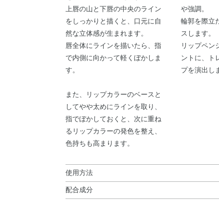
上唇の山と下唇の中央のライン
や強調。
をしっかりと描くと、口元に自
輪郭を際立
然な立体感が生まれます。
スします。
唇全体にラインを描いたら、指
リップペン
で内側に向かって軽くぼかしま
ントに、ト
す。
プを演出し
また、リップカラーのベースと
してやや太めにラインを取り、
指でぼかしておくと、次に重ね
るリップカラーの発色を整え、
色持ちも高まります。
使用方法
配合成分
使用上の注意
トリ（カプリル酸／カプリン酸）グリセリル・ビ
●シャープナーに強く押し込んで削ると芯が折れ