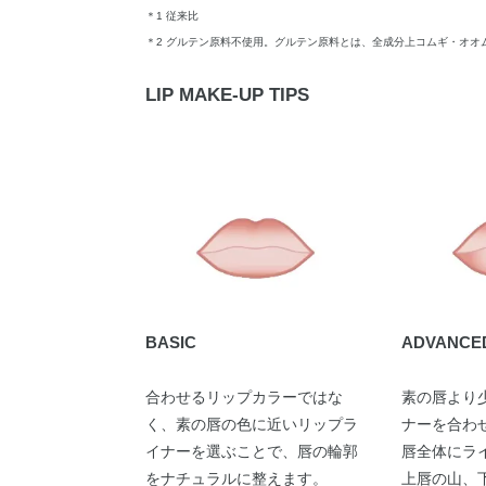
＊1 従来比
＊2 グルテン原料不使用。グルテン原料とは、全成分上コムギ・オオ
LIP MAKE-UP TIPS
BASIC
ADVANCE
合わせるリップカラーではな
素の唇より
く、素の唇の色に近いリップラ
ナーを合わ
イナーを選ぶことで、唇の輪郭
唇全体にラ
をナチュラルに整えます。
上唇の山、