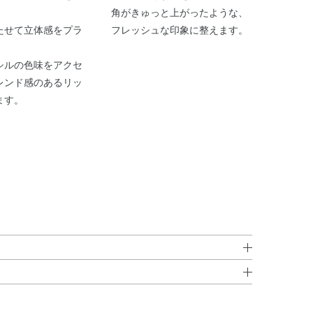
角がきゅっと上がったような、
たせて立体感をプラ
フレッシュな印象に整えます。
シルの色味をアクセ
レンド感のあるリッ
ます。
スジグリセリルポリアシルアジペート－2・水添オリーブ
ることがありますので、ペンシルを軽く回して削ってくだ