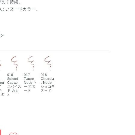
が長く持続。
のよいヌードカラー。
トン
016
017
018
d
Spiced
Taupe
Chocola
cot
Cacao
Nude ト
t Nude
イ
スパイス
ープ ヌ
ショコラ
テ
ド カカ
ード
ヌード
ッタ
オ