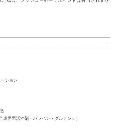
れた場合、メゾンコーセーでポイントは付与されませ
エーション
感
・合成界面活性剤・パラベン・グルテン
）
*2