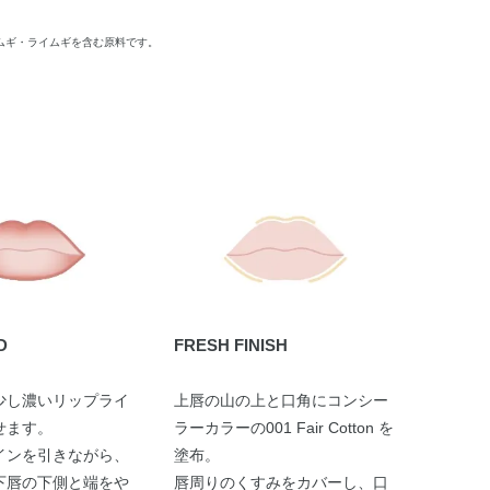
ムギ・ライムギを含む原料です。
D
FRESH FINISH
少し濃いリップライ
上唇の山の上と口角にコンシー
せます。
ラーカラーの001 Fair Cotton を
インを引きながら、
塗布。
下唇の下側と端をや
唇周りのくすみをカバーし、口