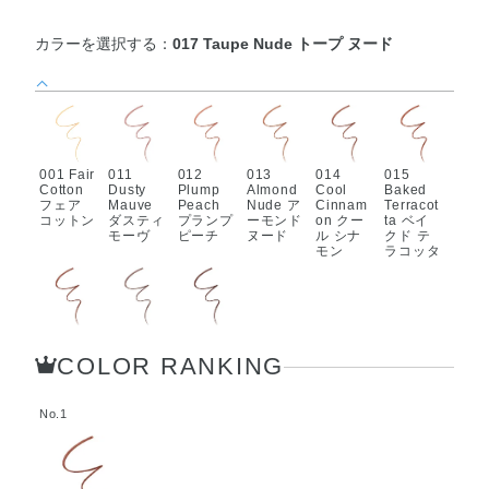
カラーを選択する：
017 Taupe Nude トープ ヌード
001 Fair
011
012
013
014
015
Cotton
Dusty
Plump
Almond
Cool
Baked
フェア
Mauve
Peach
Nude ア
Cinnam
Terracot
コットン
ダスティ
プランプ
ーモンド
on クー
ta ベイ
モーヴ
ピーチ
ヌード
ル シナ
クド テ
モン
ラコッタ
016
017
018
Spiced
Taupe
Chocola
COLOR RANKING
Cacao
Nude ト
t Nude
スパイス
ープ ヌ
ショコラ
ド カカ
ード
ヌード
オ
No.1