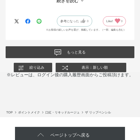
続きを読む
からず、ストレスなく描くことができます。
ただ色が自分が想像していたものとは微妙に違ったので星を1つは
ずしました。
参考になった
0
Like!
0
※お客様の嬉しいお声を選び、掲載しています。（一部、編集も含む）
もっと見る
絞り込み
表示：新しい順
※レビューは、ログイン後の購入履歴画面からご投稿頂けます。
TOP
ポイントメイク
口紅・リキッドルージュ
ザ リップペンシル
ページトップへ戻る