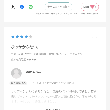
参考になった
0
Like!
0
※お客様の嬉しいお声を選び、掲載しています。（一部、編集も含む）
2026.6.21
ひっかからない。
容量：1.3g
カラー：015 Baked Terracotta ベイクド テラコッタ
使った満足度
:★★★★
ぬかるみん
年代:
50代
性別:
女性
肌質:
混合肌
購入確認済み
リップペンシルにありがちな、専用のペンシル削りで新しい芯を
出しても、なにかペンシルの木の部分が唇に描く時、痛みが走り
ます。それでいて綺麗に描けない。
このアディクションのリップペンシルは、するすると唇に引っか