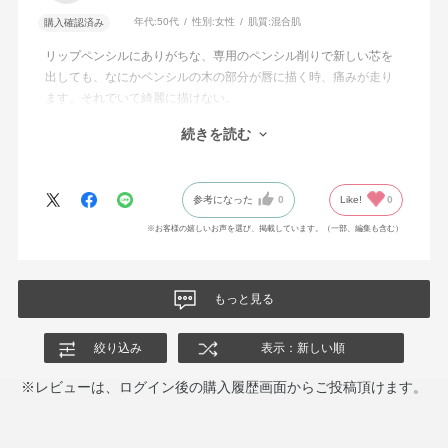
年代:
50代
性別:
女性
肌質:
混合肌
購入確認済み
リップペンシルにありがちな、専用のペンシル削りで新しい芯を
出しても、なにかペンシルの木の部分が唇に描く時、痛みが走り
ます。それでいて綺麗に描けない。
このアディクションのリップペンシルは、するすると唇に引っか
続きを読む
からず、ストレスなく描くことができます。
ただ色が自分が想像していたものとは微妙に違ったので星を1つは
ずしました。
参考になった
0
Like!
0
※お客様の嬉しいお声を選び、掲載しています。（一部、編集も含む）
もっと見る
絞り込み
表示：新しい順
※レビューは、ログイン後の購入履歴画面からご投稿頂けます。