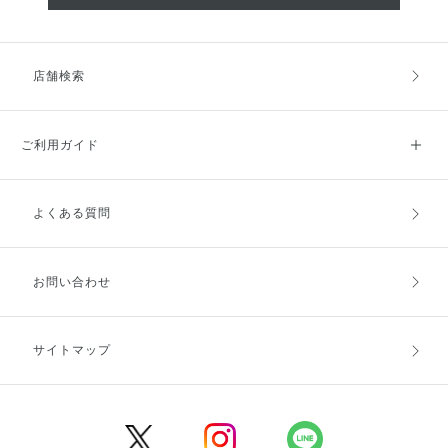
店舗検索
ご利用ガイド
よくある質問
ご利用ガイドトップ
ご注文方法
お支払方法
送料・配送
お問い合わせ
キャンセル・返品・交換
ポイント・クーポン
サイトマップ
定期お届け便
商品レビュー