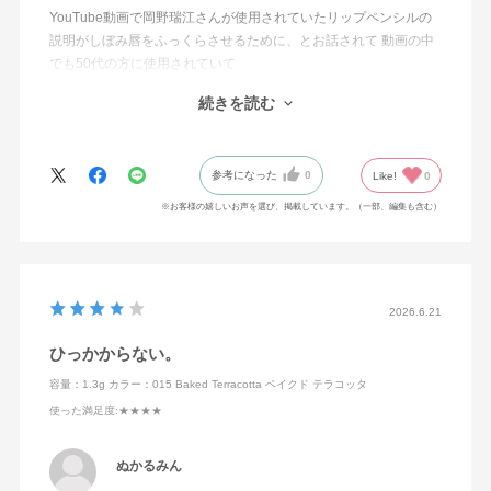
YouTube動画で岡野瑞江さんが使用されていたリップペンシルの
説明がしぼみ唇をふっくらさせるために、とお話されて 動画の中
でも50代の方に使用されていて
エイジング世代でも使えるペンシルをお探しの方に是非おすすめ
続きを読む
の1本です。
使うと使わないでは唇の若さに差が出ますよ！
参考になった
0
Like!
0
※お客様の嬉しいお声を選び、掲載しています。（一部、編集も含む）
2026.6.21
ひっかからない。
容量：1.3g
カラー：015 Baked Terracotta ベイクド テラコッタ
使った満足度
:★★★★
ぬかるみん