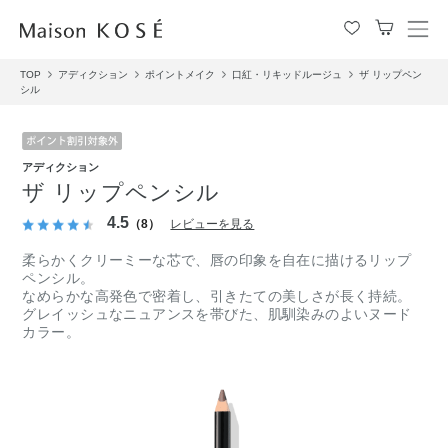
メ
ニ
TOP
アディクション
ポイントメイク
口紅・リキッドルージュ
ザ リップペン
ュ
シル
ー
を
開
閉
アディクション
す
ザ リップペンシル
る
4.5
（8）
レビューを見る
柔らかくクリーミーな芯で、唇の印象を自在に描けるリップ
ペンシル。
なめらかな高発色で密着し、引きたての美しさが長く持続。
グレイッシュなニュアンスを帯びた、肌馴染みのよいヌード
カラー。