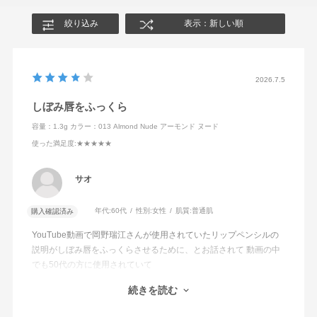
絞り込み
表示：新しい順
2026.7.5
しぼみ唇をふっくら
容量：1.3g
カラー：013 Almond Nude アーモンド ヌード
使った満足度
:★★★★★
サオ
年代:
60代
性別:
女性
肌質:
普通肌
購入確認済み
YouTube動画で岡野瑞江さんが使用されていたリップペンシルの
説明がしぼみ唇をふっくらさせるために、とお話されて 動画の中
でも50代の方に使用されていて
エイジング世代でも使えるペンシルをお探しの方に是非おすすめ
続きを読む
の1本です。
使うと使わないでは唇の若さに差が出ますよ！