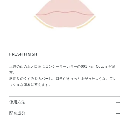
FRESH FINISH
上唇の山の上と口角にコンシーラーカラーの001 Fair Cotton を塗
布。
唇周りのくすみをカバーし、口角がきゅっと上がったような、フレ
ッシュな印象に整えます。
使用方法
配合成分
使用上の注意
トリ（カプリル酸／カプリン酸）グリセリル・ビスジグリ
●シャープナーに強く押し込んで削ると芯が折れることがありますの