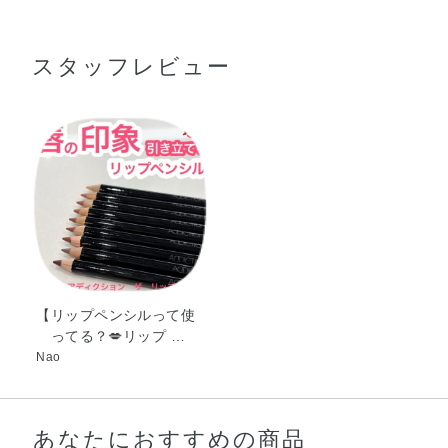
セリルポリアシルアジペート－2・水添オリーブ油セチル
で、ペンシルを軽く回して削ってください。
●折れることがありますので、強い衝撃をあたえたり落としたりしな
エステルズ・ポリエチレン・トリ脂肪酸（C10－18）グリ
いようご注意ください。
スタッフレビュー
セリル・水添オリーブ油デシルエステルズ・水添綿実油・
●温度変化の大きい場所に置くと、芯の形状が変化したり、まれに配
キャンデリラロウ・カルナウバロウ・トコフェロール・パ
合成分の一部が芯の表面にあらわれたりする場合がありますが、
ルミチン酸アスコルビル・マイカ・マンガンバイオレッ
使用性に問題はありません。削ってからお使いください。
ト・酸化チタン・酸化鉄
【リップペンシルって使
ってる？💋リップ …
Nao
あなたにおすすめの商品