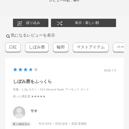
レビュー件数：
件
絞り込み
表示：新しい順
気になるレビューを表示
口紅
しぼみ唇
輪郭
マストアイテム
ベージ
2026.7.5
しぼみ唇をふっくら
容量：1.3g
カラー：013 Almond Nude アーモンド ヌード
使った満足度
:★★★★★
サオ
年代:
60代
性別:
女性
肌質:
普通肌
購入確認済み