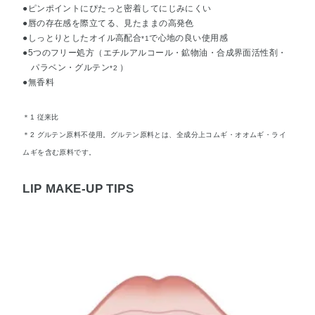
●ピンポイントにぴたっと密着してにじみにくい
●唇の存在感を際立てる、見たままの高発色
●しっとりとしたオイル高配合
で心地の良い使用感
*1
●5つのフリー処方（エチルアルコール・鉱物油・合成界面活性剤・
パラベン・グルテン
）
*2
●無香料
＊1 従来比
＊2 グルテン原料不使用。グルテン原料とは、全成分上コムギ・オオムギ・ライ
ムギを含む原料です。
LIP MAKE-UP TIPS