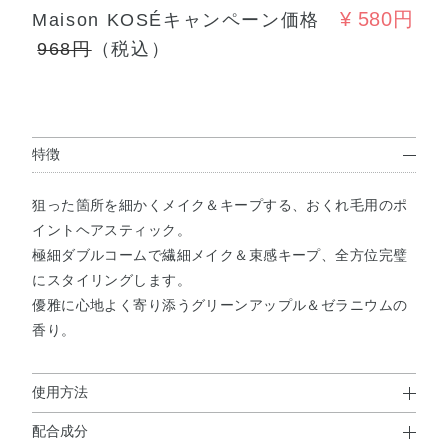
¥ 580円
Maison KOSÉキャンペーン価格
968円
（税込）
特徴
狙った箇所を細かくメイク＆キープする、おくれ毛用のポ
イントヘアスティック。
極細ダブルコームで繊細メイク＆束感キープ、全方位完璧
にスタイリングします。
優雅に心地よく寄り添うグリーンアップル＆ゼラニウムの
香り。
使用方法
配合成分
使用方法