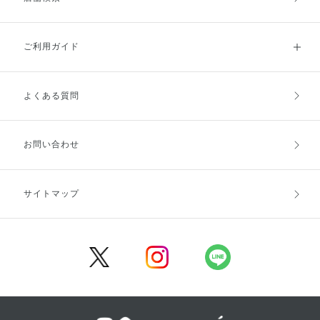
ご利用ガイド
よくある質問
ご利用ガイドトップ
ご注文方法
お支払方法
送料・配送
お問い合わせ
キャンセル・返品・交換
ポイント・クーポン
サイトマップ
定期お届け便
商品レビュー
会員登録