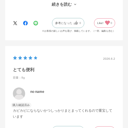
続きを読む
今までオイルやバームを使っていて、悪くはなかったのですが、
手についたものを落とすのが少し面倒でした。スティックで簡単
にうまくまとまるし、手が汚れないのがなによりです。
参考になった
0
Like!
0
※お客様の嬉しいお声を選び、掲載しています。（一部、編集も含む）
2026.6.2
とても便利
容量：8g
no name
購入確認済み
カピカピにならないかつしっかりまとまってくれるので重宝して
います