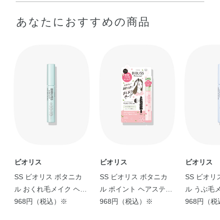
水・エタノール・PVP・グリセリン・TEA・アルガニアス
おくれ毛やスタイルくずれが気になる部分にブラシをなで
あなたにおすすめの商品
ピノサ核油・アルテア根エキス・スイゼンジノリ多糖体・
つけるようにして、髪に塗布し、スタイルをととのえてく
セイヨウハッカ葉エキス・トウキンセンカ花エキス・ヒア
ださい。
ルロン酸Na・ホホバ葉エキス・ラベンダー花エキス・ロー
ズマリー葉水・加水分解ダイズタンパク・BG・EDTA－
2Na・PEG－40水添ヒマシ油・カルボマー・フェノキシエ
タノール・メチルパラベン・香料
ビオリス
ビオリス
ビオリス
SS ビオリス ボタニカ
SS ビオリス ボタニカ
SS ビオリ
ル おくれ毛メイク ヘア
ル ポイント ヘアスティ
ル うぶ毛
スティック
968円（税込）※
ック 桜グリーンティー
968円（税込）※
スカラ
968円（
の香り