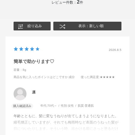
2
レビュー件数：
件
絞り込み
表示：新しい順
2026.8.5
簡単で助かります♡
容量：8g
商品を気に入ったポイントはどこですか
:成分
使った満足度
:★★★★★
凛
年代:
70代～
性別:
女性
肌質:
普通肌
購入確認済み
年齢とともに、髪に変なうねりが出てしまうようになりました。
縮毛矯正していますが、それでも梅雨時など表面のうねった髪が
目についたりします。そういう時、出かける前にさっと塗るだけ
で、きちんとした印象を取り戻してくれて、助かります。