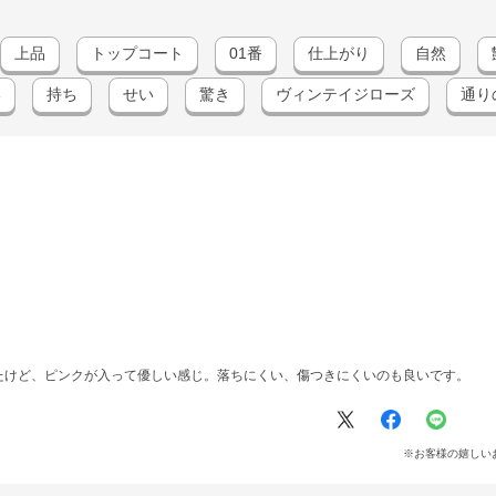
上品
トップコート
01番
仕上がり
自然
い
持ち
せい
驚き
ヴィンテイジローズ
通り
たけど、ピンクが入って優しい感じ。落ちにくい、傷つきにくいのも良いです。
※お客様の嬉しい