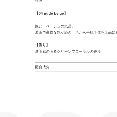
特徴
【04 nude beige】
艶と、ベージュの気品。
濃密で高貴な艶が続き、爪から手肌全体を上品に
【香り】
透明感のあるグリーンフローラルの香り
配合成分
酢酸ブチル・酢酸エチル・ニトロセルロース・イ
ン）コポリマー・クエン酸アセチルトリブチル・
ジメチコン）コポリマー・ステアラルコニウムヘ
マスクバラ花エキス・トコフェロール・バオバブ
ロリン・マツリカ花エキス・レモン果実エキス・
シロキシ）シリルプロピル）コポリマー・（アジ
ポリマー・（ジメチコン／ビニルトリメチルシロ