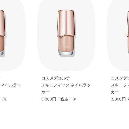
メリト酸／グリコールズ）コポリマー・アクリル
イソドデカン・イソ酪酸酢酸スクロース・エタノ
リチル酸エチルヘキシル・シリカ・ジエチルアミ
ロキシフェニルトリメチコン・ジラウラミドグルタ
ラルコニウムベントナイト・ダイヤモンド末・ト
メチルトリメチコン・リンゴ酸・レシチン・塩化M
黄4・赤226
テ
コスメデコルテ
コスメデ
 ネイルラッ
スキニフィック ネイルラッ
スキニフ
カー
カー
込）※
3,300円（税込）※
3,300