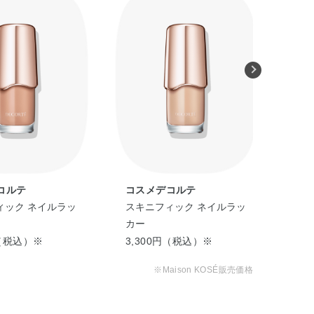
酸アルキルコポリマー・イソステアリン酸デキストリン・
ール・カオリン・カンフル・キャンデリラロウエキス・サ
ノヒドロキシベンゾイル安息香酸ヘキシル・ジフェニルシ
ミドリシンNa・ジ安息香酸DPG・スクワラン・ステア
リエチルヘキサノイン・トリエトキシカプリリルシラン・
g・水・水酸化Al・グンジョウ・酸化チタン・酸化鉄・
コルテ
コスメデコルテ
コ
ィック ネイルラッ
スキニフィック ネイルラッ
スキ
カー
カ
円（税込）※
3,300円（税込）※
3,
※Maison KOSÉ販売価格