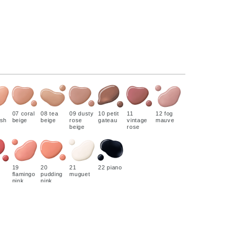
07 coral
08 tea
09 dusty
10 petit
11
12 fog
ish
beige
beige
rose
gateau
vintage
mauve
beige
rose
19
20
21
22 piano
flamingo
pudding
muguet
pink
pink
）