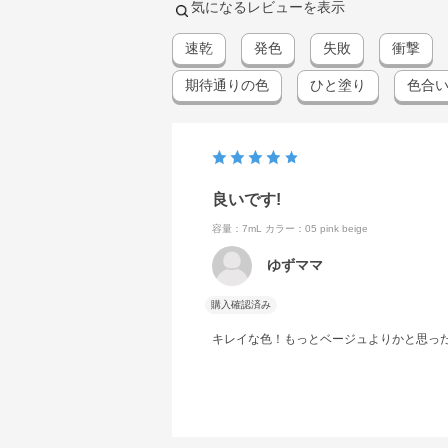
気になるレビューを表示
速乾
発色
失敗
衝撃
期待通りの色
ひと塗り
色合
良いです!
容量：7mL
カラー：05 pink beige
ゆずママ
購入確認済み
キレイな色！もっとベージュよりかと思っ