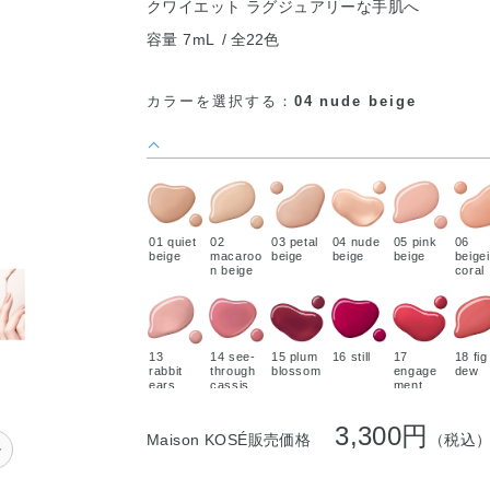
クワイエット ラグジュアリーな手肌へ
容量 7mL
全22色
カラーを選択する：
04 nude beige
01 quiet
02
03 petal
04 nude
05 pink
06
beige
macaroo
beige
beige
beige
beige
n beige
coral
13
14 see-
15 plum
16 still
17
18 fig
rabbit
through
blossom
engage
dew
ears
cassis
ment
red
3,300円
Maison KOSÉ販売価格
（税込
ル