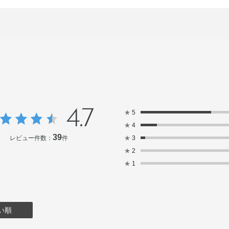
4.7
★
5
★
4
39
レビュー件数：
件
★
3
★
2
★
1
い順