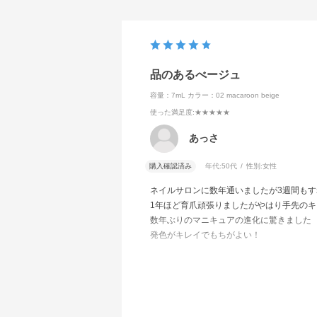
品のあるべージュ
容量：7mL
カラー：02 macaroon beige
使った満足度
:★★★★★
あっさ
購入確認済み
年代:
50代
性別:
女性
ネイルサロンに数年通いましたが3週間も
1年ほど育爪頑張りましたがやはり手先の
数年ぶりのマニキュアの進化に驚きました
発色がキレイでもちがよい！
素手で食器洗いなど家事をこなしても1週間
他の色も揃えていきたいです