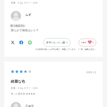
容量：3.2g
カラー：025
ムギ
購入確認済み
滑らかで発色もいい?
参考になった
0
Like!
0
※お客様の嬉しいお声を選び、掲載しています。（一部、編集も含む）
2026.1.3
綺麗な色
容量：3.2g
カラー：024
使った満足度
:★★★★
じゅり