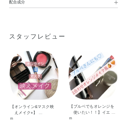
配合成分
使用方法
イソノナン酸イソトリデシル・デシルテトラデカノール・
●1cmくらいくり出してお使いください。
ステアロイルオキシステアリン酸オクチルドデシル・デカ
イソステアリン酸ポリグリセリル－10・（エチレン／プロ
スタッフレビュー
ピレン）コポリマー・トリイソステアリン酸ポリグリセリ
ル－2・ステアリン酸オクチルドデシル・水添ポリデセ
ン・メタクリル酸メチルクロスポリマー・ナイロン－12・
合成ワックス・ポリエチレン・キャンデリラロウ・ジメチ
ルシリル化シリカ・タルク・オウゴン根エキス・ケイケッ
トウエキス・シラカンバ樹液・シラカンバ樹皮エキス・ゼ
ニアオイエキス・トコフェロール・パルミトイルペンタペ
プチド－4・加水分解コラーゲン・BG・BHT・DPG・PEG
－9ポリジメチルシロキシエチルジメチコン・エタノー
ル・オクチルドデカノール・オレイン酸フィトステリル・
カルボマー・キサンタンガム・グリセリン・コハク酸・コ
【ブルベでもオレンジを
【オンライン&マスク映
使いたい！！】イエ …
えメイク⭐︎】 …
ハク酸2Na・ジメチコン・スクワラン・トリイソステアリ
m
m
ン酸イソプロピルチタン・ハイドロゲンジメチコン・ポリ