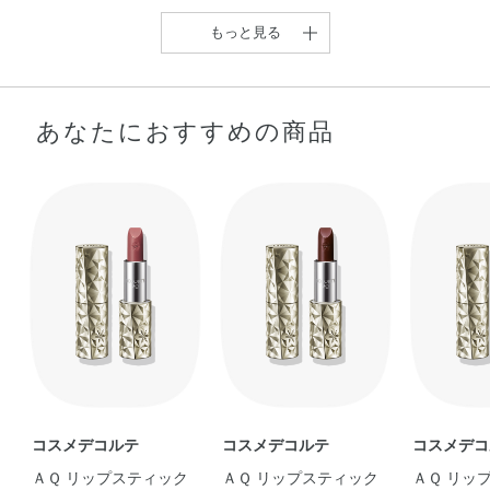
ソルベート20・ポリメチルシルセスキオキサン・メチコ
ン・レシチン・合成金雲母・酸化スズ・水・水酸化Al・水
もっと見る
添レシチン・炭酸Ca・乳酸Na・フェノキシエタノール・
香料・マイカ・酸化チタン・酸化鉄・硫酸Ba・黄4・赤202
あなたにおすすめの商品
『春に華やぐ、さくら色
メイク☆』 今回 …
taetae
【AQリップでふっくら柔
らか唇に♡】 …
hiyori
コスメデコルテ
コスメデコルテ
コスメデコ
ＡＱ リップスティック
ＡＱ リップスティック
ＡＱ 