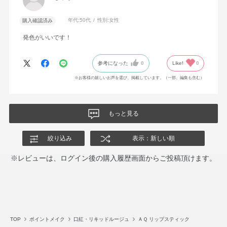
年代:
50代
性別:
女性
購入確認済み
発色がいいです！
参考になった
0
Like!
0
※お客様の嬉しいお声を選び、掲載しています。（一部、編集も含む）
もっと見る
絞り込み
表示：新しい順
※レビューは、ログイン後の購入履歴画面からご投稿頂けます。
TOP
ポイントメイク
口紅・リキッドルージュ
ＡＱ リップスティック