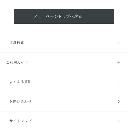
ページトップへ戻る
店舗検索
ご利用ガイド
よくある質問
ご利用ガイドトップ
ご注文方法
お支払方法
送料・配送
お問い合わせ
キャンセル・返品・交換
ポイント・クーポン
サイトマップ