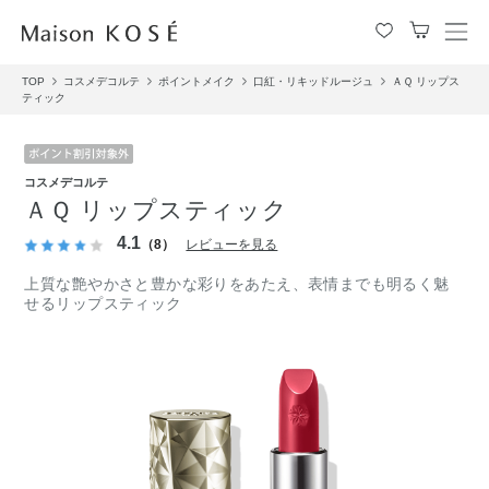
メ
ニ
TOP
コスメデコルテ
ポイントメイク
口紅・リキッドルージュ
ＡＱ リップス
ュ
ティック
ー
を
開
閉
コスメデコルテ
す
ＡＱ リップスティック
る
4.1
（8）
レビューを見る
上質な艶やかさと豊かな彩りをあたえ、表情までも明るく魅
せるリップスティック