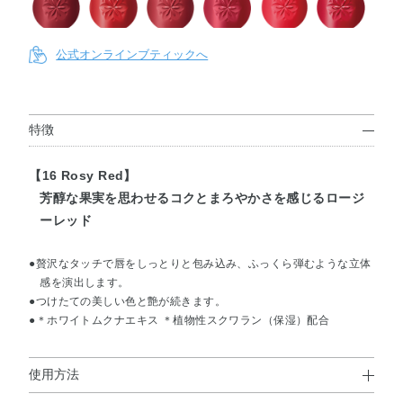
017
013
014
015
018
016
公式オンラインブティックへ
019
020
022
023
024
021
特徴
【16 Rosy Red】
025
027
028
029
030
026
芳醇な果実を思わせるコクとまろやかさを感じるロージ
ーレッド
●贅沢なタッチで唇をしっとりと包み込み、ふっくら弾むような立体
感を演出します。
●つけたての美しい色と艶が続きます。
●＊ホワイトムクナエキス ＊植物性スクワラン（保湿）配合
使用方法