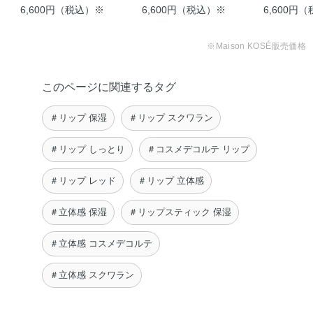
6,600円（税込）※
6,600円（税込）※
6,600円
※Maison KOSÉ販売価格
このページに関連するタグ
＃リップ 保湿
＃リップ スクワラン
【オフィスでこっそりハ
ロウィンメイク】い …
＃リップ しっとり
＃コスメデコルテ リップ
aiko
＃リップ レッド
＃リップ 立体感
＃立体感 保湿
＃リップスティック 保湿
＃立体感 コスメデコルテ
＃立体感 スクワラン