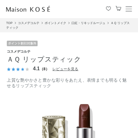
メ
ニ
TOP
コスメデコルテ
ポイントメイク
口紅・リキッドルージュ
ＡＱ リップス
ュ
ティック
ー
を
開
閉
コスメデコルテ
す
ＡＱ リップスティック
る
4.1
（8）
レビューを見る
上質な艶やかさと豊かな彩りをあたえ、表情までも明るく魅
せるリップスティック