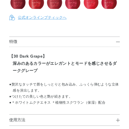
017
013
014
015
018
016
公式オンラインブティックへ
019
020
022
023
024
021
特徴
【30 Dark Grape】
025
027
028
029
030
026
深みのあるカラーがエレガントとモードを感じさせるダ
ークグレープ
●贅沢なタッチで唇をしっとりと包み込み、ふっくら弾むような立体
感を演出します。
●つけたての美しい色と艶が続きます。
●＊ホワイトムクナエキス ＊植物性スクワラン（保湿）配合
使用方法