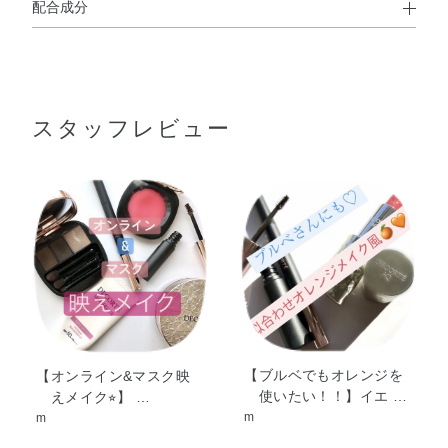
配合成分
使用方法
イソノナン酸イソトリデシル・デシルテトラデカノール・
●1cmくらいくり出してお使いください。
トリイソステアリン酸ポリグリセリル－2・ステアロイル
オキシステアリン酸オクチルドデシル・（エチレン／プロ
スタッフレビュー
ピレン）コポリマー・デカイソステアリン酸ポリグリセリ
ル－10・ステアリン酸オクチルドデシル・水添ポリデセ
ン・メタクリル酸メチルクロスポリマー・ナイロン－12・
合成ワックス・ポリエチレン・キャンデリラロウ・ジメチ
ルシリル化シリカ・タルク・オウゴン根エキス・ケイケッ
トウエキス・シラカンバ樹液・シラカンバ樹皮エキス・ゼ
ニアオイエキス・トコフェロール・パルミトイルペンタペ
プチド－4・加水分解コラーゲン・BG・BHT・DPG・PEG
－9ポリジメチルシロキシエチルジメチコン・エタノー
ル・オクチルドデカノール・オレイン酸フィトステリル・
カルボマー・キサンタンガム・グリセリン・コハク酸・コ
【ブルベでもオレンジを
【オンライン&マスク映
使いたい！！】イエ …
えメイク⭐︎】 …
ハク酸2Na・ジメチコン・スクワラン・トリイソステアリ
m
m
ン酸イソプロピルチタン・ハイドロゲンジメチコン・ポリ