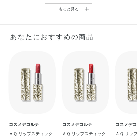
ソルベート20・ポリメチルシルセスキオキサン・メチコ
ン・レシチン・合成金雲母・酸化スズ・水・水酸化Al・水
もっと見る
添レシチン・炭酸Ca・乳酸Na・フェノキシエタノール・
香料・マイカ・酸化チタン・酸化鉄・硫酸Ba・黄4・黄5・
赤104（1）・赤201・赤202
あなたにおすすめの商品
『春に華やぐ、さくら色
メイク☆』 今回 …
taetae
【AQリップでふっくら柔
らか唇に♡】 …
hiyori
コスメデコルテ
コスメデコルテ
コスメデコ
ＡＱ リップスティック
ＡＱ リップスティック
ＡＱ 