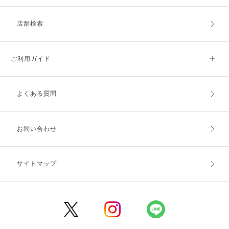
店舗検索
ご利用ガイド
よくある質問
ご利用ガイドトップ
ご注文方法
お支払方法
送料・配送
お問い合わせ
キャンセル・返品・交換
ポイント・クーポン
サイトマップ
定期お届け便
商品レビュー