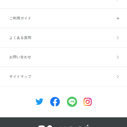
ご利用ガイド
よくある質問
ご利用ガイドトップ
ご注文方法
お支払方法
送料・配送
お問い合わせ
キャンセル・返品・交換
ポイント・クーポン
サイトマップ
定期お届け便
商品レビュー
会員登録