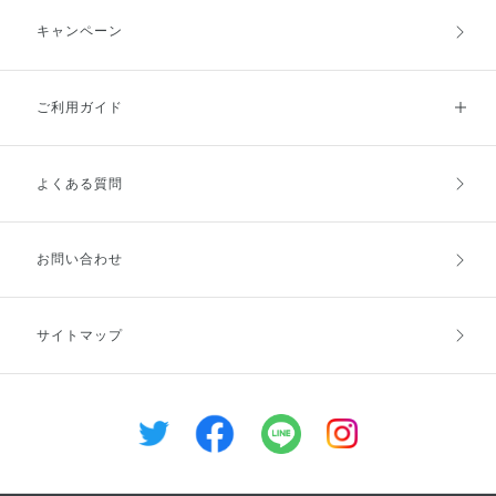
キャンペーン
ご利用ガイド
よくある質問
ご利用ガイドトップ
ご注文方法
お支払方法
送料・配送
お問い合わせ
キャンセル・返品・交換
ポイント・クーポン
サイトマップ
定期お届け便
商品レビュー
会員登録