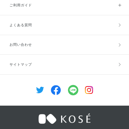
ご利用ガイド
よくある質問
ご利用ガイドトップ
ご注文方法
お支払方法
送料・配送
お問い合わせ
キャンセル・返品・交換
ポイント・クーポン
サイトマップ
定期お届け便
商品レビュー
会員登録