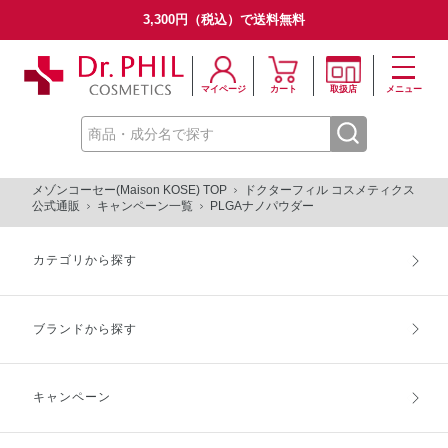
3,300円（税込）で送料無料
マイページ
カート
取扱店
メニュー
PLGAナノﾊﾟｳﾀﾞｰページ
メゾンコーセー(Maison KOSE) TOP
ドクターフィル コスメティクス
公式通販
キャンペーン一覧
PLGAナノパウダー
カテゴリから探す
ブランドから探す
キャンペーン