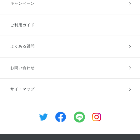
キャンペーン
ご利用ガイド
よくある質問
ご利用ガイドトップ
ご注文方法
お支払方法
送料・配送
お問い合わせ
キャンセル・返品・交換
ポイント・クーポン
サイトマップ
定期お届け便
商品レビュー
会員登録