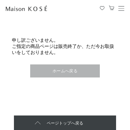
メ
ニ
ュ
ー
を
申し訳ございません。
開
ご指定の商品ページは販売終了か、ただ今お取扱
閉
いをしておりません。
す
る
ホームへ戻る
ページトップへ戻る