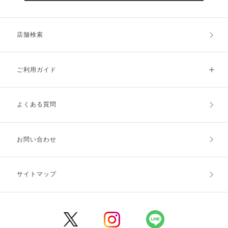
店舗検索
ご利用ガイド
よくある質問
ご利用ガイドトップ
ご注文方法
お支払方法
送料・配送
お問い合わせ
キャンセル・返品・交換
ポイント・クーポン
サイトマップ
定期お届け便
商品レビュー