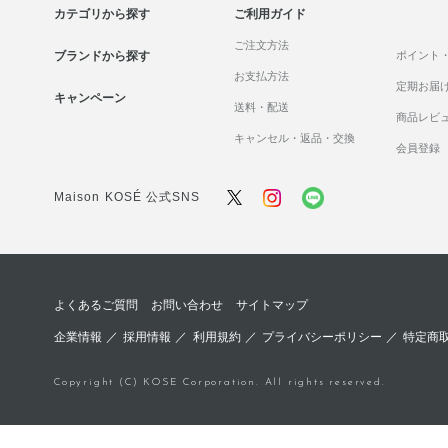
カテゴリから探す
ご利用ガイド
ご注文方法
ブランドから探す
ポイント
お支払方法
定期お届
キャンペーン
送料・配送
商品レビ
キャンセル・返品・交換
会員登録
Maison KOSÉ 公式SNS
よくあるご質問
お問い合わせ
サイトマップ
企業情報
／
採用情報
／
利用規約
／
プライバシーポリシー
／
特定商
Copyright (C) KOSE Corporation. All rights reserved.