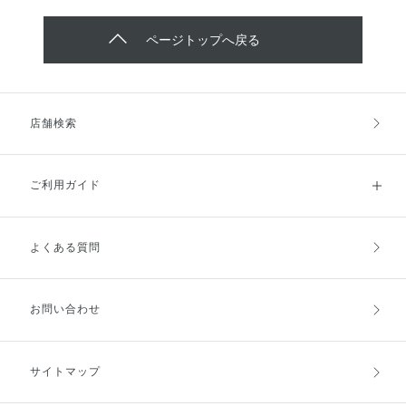
ページトップへ戻る
店舗検索
ご利用ガイド
よくある質問
ご利用ガイドトップ
ご注文方法
お支払方法
送料・配送
お問い合わせ
キャンセル・返品・交換
ポイント・クーポン
サイトマップ