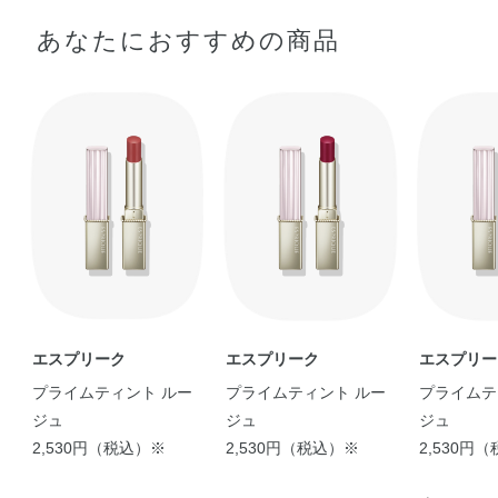
トリメリト酸トリトリデシル・ヘキサイソノナン酸ジペン
◆ 3mmくらいくり出してお使いください。
あなたにおすすめの商品
タエリスリチル・デカエチルヘキサン酸ポリグリセリル－
10・ラウロイルグルタミン酸ジ（オクチルドデシル／フィ
トステリル／ベヘニル）・トリエチルヘキサノイン・オク
チルドデカノール・ダイマージリノール酸（フィトステリ
ル／イソステアリル／セチル／ステアリル／ベヘニル）・
トリイソステアリン酸ポリグリセリル－2・ポリメタクリ
ル酸メチル・合成ワックス・キャンデリラロウ・（エチレ
ン／プロピレン）コポリマー・乳酸セチル・ジメチルシリ
ル化シリカ・アルガニアスピノサ核油・シア脂・トコフェ
ロール・マカデミアナッツ油・BHT・DPG・（アクリル酸
／アクリル酸アルキル（C10－30））コポリマー・イソス
テアリン酸デキストリン・クエン酸・ジメチコン・スクワ
エスプリーク
エスプリーク
エスプリー
ラン・トリイソステアリン酸イソプロピルチタン・ハイド
プライムティント ルー
プライムティント ルー
プライムテ
ロゲンジメチコン・メチコン・水酸化Al・酸化チタン・酸
ジュ
ジュ
ジュ
化鉄・硫酸Ba・黄4・赤202・赤218
2,530円（税込）※
2,530円（税込）※
2,530円