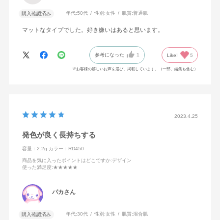
年代:
50代
性別:
女性
肌質:
普通肌
購入確認済み
マットなタイプでした。好き嫌いはあると思います。
参考になった
1
Like!
5
※お客様の嬉しいお声を選び、掲載しています。（一部、編集も含む）
2023.4.25
発色が良く長持ちする
容量：2.2g
カラー：RD450
商品を気に入ったポイントはどこですか
:デザイン
使った満足度
:★★★★★
パカさん
年代:
30代
性別:
女性
肌質:
混合肌
購入確認済み