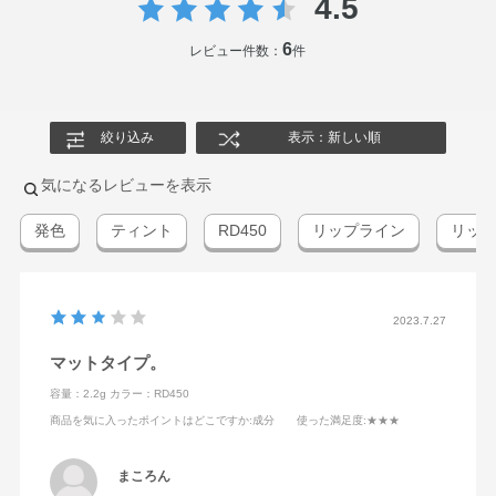
4.5
6
レビュー件数：
件
絞り込み
表示：新しい順
気になるレビューを表示
発色
ティント
RD450
リップライン
リッ
2023.7.27
マットタイプ。
容量：2.2g
カラー：RD450
商品を気に入ったポイントはどこですか
:成分
使った満足度
:★★★
まころん