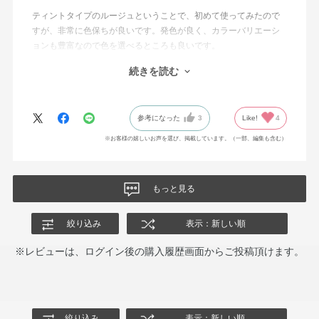
ティントタイプのルージュということで、初めて使ってみたので
すが、非常に色保ちが良いです。発色が良く、カラーバリエーシ
ョンも豊富なので色を選べるところも良いです。
続きを読む
メルティレッド（RD450）を買ってみたのですが、暗すぎず色味
が強すぎないので、華やかさはあるものの、落ち着いた印象に仕
上がるので、とても満足しています。引き続きリピートしたい思
参考になった
3
Like!
4
います。
※お客様の嬉しいお声を選び、掲載しています。（一部、編集も含む）
もっと見る
絞り込み
表示：新しい順
※レビューは、ログイン後の購入履歴画面からご投稿頂けます。
絞り込み
表示：新しい順