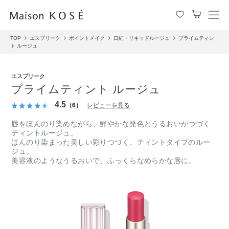
メ
ニ
TOP
エスプリーク
ポイントメイク
口紅・リキッドルージュ
プライムティン
ュ
ト ルージュ
ー
を
開
エスプリーク
閉
プライムティント ルージュ
す
4.5
る
（6）
レビューを見る
唇をほんのり染めながら、鮮やかな発色とうるおいがつづく
ティントルージュ。
ほんのり染まった美しい彩りつづく、ティントタイプのルー
ジュ。
美容液のようなうるおいで、ふっくらなめらかな唇に。