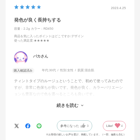
2023.4.25
発色が良く長持ちする
容量：2.2g
カラー：RD450
商品を気に入ったポイントはどこですか
:デザイン
使った満足度
:★★★★★
パカさん
年代:
30代
性別:
女性
肌質:
混合肌
購入確認済み
ティントタイプのルージュということで、初めて使ってみたので
すが、非常に色保ちが良いです。発色が良く、カラーバリエーシ
ョンも豊富なので色を選べるところも良いです。
続きを読む
メルティレッド（RD450）を買ってみたのですが、暗すぎず色味
が強すぎないので、華やかさはあるものの、落ち着いた印象に仕
上がるので、とても満足しています。引き続きリピートしたい思
参考になった
3
Like!
4
います。
※お客様の嬉しいお声を選び、掲載しています。（一部、編集も含む）