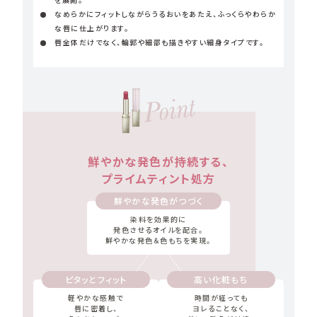
なめらかにフィットしながらうるおいをあたえ、ふっくらやわらか
な唇に仕上がります。
唇全体だけでなく、輪郭や細部も描きやすい細身タイプです。
鮮やかな発色が持続する、
プライムティント処方
鮮やかな発色がつづく
染料を効果的に
発色させるオイルを配合。
鮮やかな発色＆色もちを実現。
ピタッとフィット
高い化粧もち
軽やかな感触で
時間が経っても
唇に密着し、
ヨレることなく、