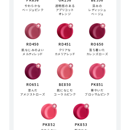
やわらかな
透明感のある
深みの
ベージュピンク
アプリコット
レディッシュ
オレンジ
ベージュ
RD450
RD451
RO650
肌なじみのよい
クリアな
落ち着いた
メルティレッド
カメリアレッド
カレンズローズ
RO651
BE850
PK851
澄んだ
肌になじむ
華やいだ
アメジストローズ
コーラルピンク
ブロッサムピンク
PK852
PK853