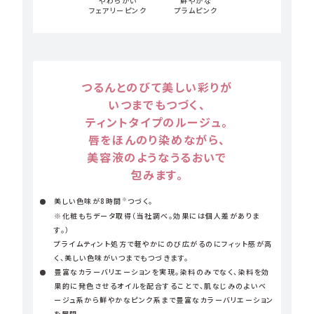
やわらかい
鮮やかな
フェアリーピンク
プラムピンク
つるんとのびて美しい彩りが
いつまでもつづく、
ティントタイプのルージュ。
唇をほんのり染めながら、
美容液のようなうるおいで
包みます。
※
美しい色味が8時間
つづく。
※化粧もちデータ取得（当社調べ。効果には個人差がありま
す。）
プライムティント処方で軽やかにのび広がるのにフィット感が高
く、美しい色味がいつまでもつづきます。
豊富なカラーバリエーションを実現。染料のみでなく、染料を効
果的に発色させるオイルを配合することで、肌なじみのよいベ
ージュ系から鮮やかなピンク系まで豊富なカラーバリエーション
を展開。