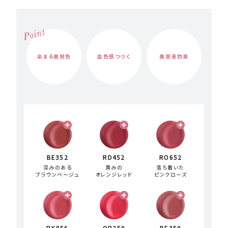
染まる美発色
血色感つづく
美容液効果
BE352
RD452
RO652
深みのある
黄みの
落ち着いた
ブラウンベージュ
オレンジレッド
ピンクローズ
PK856
OR250
BE350