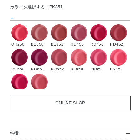
カラーを選択する：
PK851
OR250
BE350
BE352
RD450
RD451
RD452
RO650
RO651
RO652
BE850
PK851
PK852
PK853
PK856
ONLINE SHOP
特徴