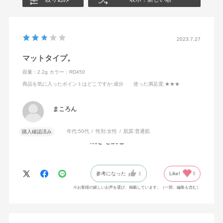
2023.7.27
マットタイプ。
容量：2.2g
カラー：RD450
商品を気に入ったポイントはどこですか
:成分
使った満足度
:★★★
まころん
年代:
50代
性別:
女性
肌質:
普通肌
購入確認済み
続きを読む
マットなタイプでした。好き嫌いはあると思います。
参考になった
1
Like!
5
※お客様の嬉しいお声を選び、掲載しています。（一部、編集も含む）