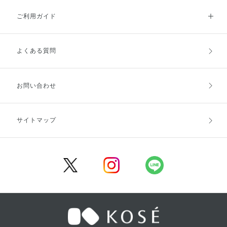
ご利用ガイド
よくある質問
ご利用ガイドトップ
ご注文方法
お支払方法
送料・配送
お問い合わせ
キャンセル・返品・交換
ポイント・クーポン
サイトマップ
定期お届け便
商品レビュー
会員登録