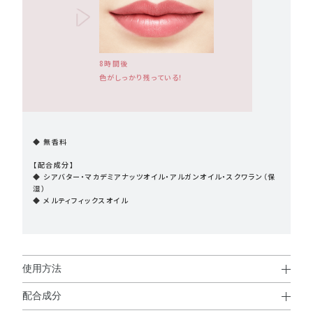
8時間後
色がしっかり残っている！
◆ 無香料
【配合成分】
◆ シアバター・マカデミアナッツオイル・アルガンオイル・スクワラン（保
湿）
◆ メルティフィックスオイル
使用方法
配合成分
使用方法