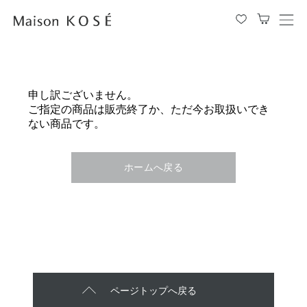
メ
ニ
ュ
ー
を
申し訳ございません。
開
ご指定の商品は販売終了か、ただ今お取扱いでき
閉
ない商品です。
す
る
ホームへ戻る
ページトップへ戻る