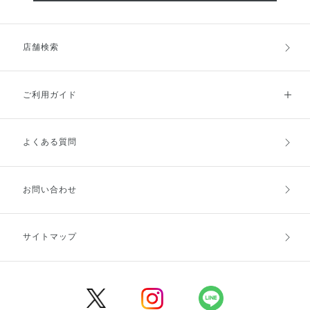
店舗検索
ご利用ガイド
よくある質問
ご利用ガイドトップ
ご注文方法
お支払方法
送料・配送
お問い合わせ
キャンセル・返品・交換
ポイント・クーポン
サイトマップ
定期お届け便
商品レビュー