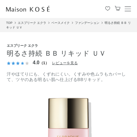
メ
ニ
TOP
エスプリーク エクラ
ベースメイク
ファンデーション
明るさ持続 ＢＢ リ
ュ
キッド ＵＶ
ー
を
開
エスプリーク エクラ
閉
明るさ持続 ＢＢ リキッド ＵＶ
す
4.0
る
（1）
レビューを見る
汗やほてりにも、くずれにくい。くすみや色ムラもカバーし
て、ツヤのある明るい肌へ仕上げるBBリキッド。