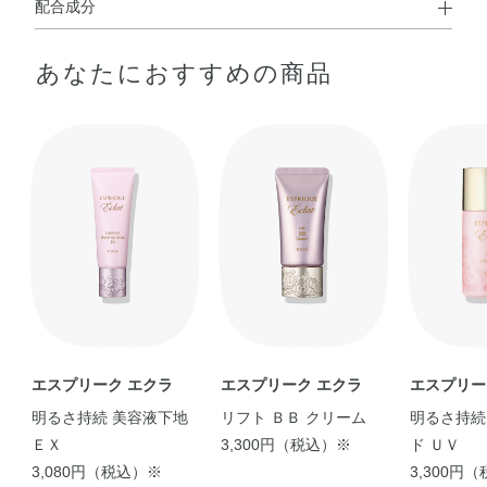
配合成分
水・シクロメチコン・トリプロピレングリコール・エタノ
あなたにおすすめの商品
ール・ジメチコン・メトキシケイヒ酸エチルヘキシル・イ
ソノナン酸イソトリデシル・シリカ・ジカプリン酸PG・イ
ソドデカン・グリセリン・（スチレン／アクリレーツ）コ
ポリマー・BG・シロキクラゲエキス・セラミド2・トコフ
ェロール・ラベンダー油・加水分解コンキオリン・水溶性
コラーゲン・BHT・DPG・PEG－9ポリジメチルシロキシ
エチルジメチコン・（ジメチコン／ビニルジメチコン）ク
ロスポリマー・（ジメチコン／ポリグリセリン－3）クロ
スポリマー・（パルミチン酸／エチルヘキサン酸）デキス
トリン・（フッ化／水酸化／酸化）／（Mg／K／ケイ
素）・ジエチルアミノヒドロキシベンゾイル安息香酸ヘキ
シル・スクワラン・ステアリン酸イヌリン・セスキイソス
エスプリーク エクラ
エスプリーク エクラ
エスプリー
テアリン酸ソルビタン・タルク・トリイソステアリン酸イ
明るさ持続 美容液下地
リフト ＢＢ クリーム
明るさ持続
ソプロピルチタン・ハイドロゲンジメチコン・ビスエチル
ＥＸ
3,300円（税込）※
ド ＵＶ
ヘキシルオキシフェノールメトキシフェニルトリアジン・
3,080円（税込）※
3,300円