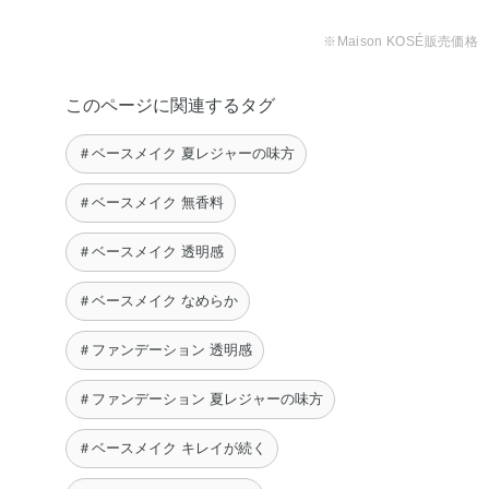
ポリイソプレン・ポリメチルシルセスキオキサン・メタク
リル酸メチルクロスポリマー・メチコン・メチレンビスベ
※Maison KOSÉ販売価格
ンゾトリアゾリルテトラメチルブチルフェノール・ラウリ
ルPEG－9ポリジメチルシロキシエチルジメチコン・ラウ
このページに関連するタグ
リン酸ポリグリセリル－10・塩化Na・含水シリカ・合成金
雲母・水酸化Al・フェノキシエタノール・メチルパラベ
＃ベースメイク 夏レジャーの味方
ン・マイカ・酸化チタン・酸化亜鉛・酸化鉄
＃ベースメイク 無香料
＃ベースメイク 透明感
＃ベースメイク なめらか
＃ファンデーション 透明感
＃ファンデーション 夏レジャーの味方
＃ベースメイク キレイが続く