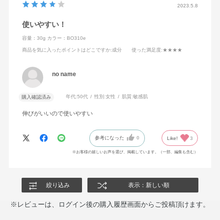
2023.5.8
使いやすい！
容量：30g
カラー：BO310e
商品を気に入ったポイントはどこですか
:成分
使った満足度
:★★★★
no name
年代:
50代
性別:
女性
肌質:
敏感肌
購入確認済み
伸びがいいので使いやすい
参考になった
0
Like!
3
※お客様の嬉しいお声を選び、掲載しています。（一部、編集も含む）
絞り込み
表示：新しい順
※レビューは、ログイン後の購入履歴画面からご投稿頂けます。