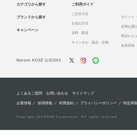
カテゴリから探す
ご利用ガイド
ご注文方法
ブランドから探す
ポイント
お支払方法
定期お届
キャンペーン
送料・配送
商品レビ
キャンセル・返品・交換
会員登録
Maison KOSÉ 公式SNS
よくあるご質問
お問い合わせ
サイトマップ
企業情報
／
採用情報
／
利用規約
／
プライバシーポリシー
／
特定商
Copyright (C) KOSE Corporation. All rights reserved.