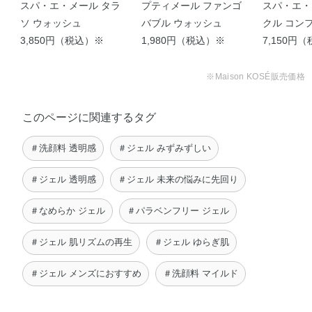
スパ・エ・メール タラ
プティメール ファンゴ
スパ・エ・
ソ ウォッシュ
バブル ウォッシュ
クル コン
3,850円（税込）※
1,980円（税込）※
ム （付け
7,150円
※Maison KOSÉ販売価格
【 爽やかジェル洗顔で毎
日透明感ケア！ …
このページに関連するタグ
shiori
＃洗顔料 透明感
＃ジェル みずみずしい
＃ジェル 透明感
＃ジェル 未来の悩みに先回り
＃なめらか ジェル
＃パラベンフリー ジェル
＃ジェル 肌リズムの再生
＃ジェル ゆらぎ肌
＃ジェル メンズにおすすめ
＃洗顔料 マイルド