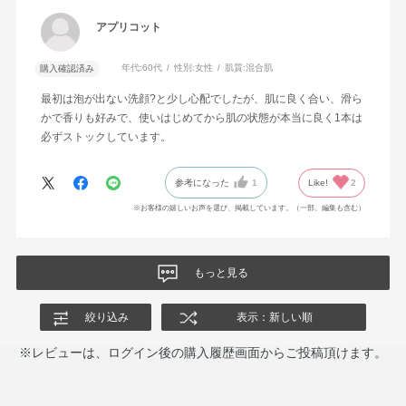
アプリコット
年代:
60代
性別:
女性
肌質:
混合肌
購入確認済み
最初は泡が出ない洗顔?と少し心配でしたが、肌に良く合い、滑ら
かで香りも好みで、使いはじめてから肌の状態が本当に良く1本は
必ずストックしています。
参考になった
1
Like!
2
※お客様の嬉しいお声を選び、掲載しています。（一部、編集も含む）
もっと見る
絞り込み
表示：新しい順
※レビューは、ログイン後の購入履歴画面からご投稿頂けます。