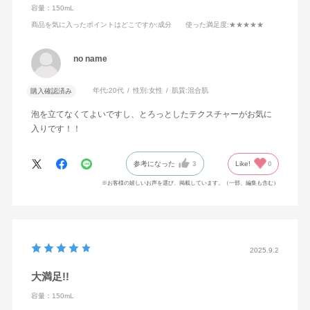
容量：150mL
商品を気に入ったポイントはどこですか
:成分
使った満足度
:★★★★★
no name
年代:
20代
性別:
女性
肌質:
混合肌
購入確認済み
泡を立てなくてよいですし、とろっとしたテクスチャーがお気に
入りです！！
参考になった
3
Like!
0
※お客様の嬉しいお声を選び、掲載しています。（一部、編集も含む）
2025.9.2
大満足!!
容量：150mL