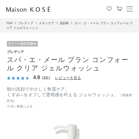
メ
ニ
TOP
プレディア
スキンケア
洗顔料
スパ・エ・メール ブラン コンフォール ク
ュ
リア ジェルウォッシュ
ー
を
開
閉
プレディア
す
スパ・エ・メール ブラン コンフォー
る
ル クリア ジェルウォッシュ
4.9
（11）
レビューを見る
朝の洗顔でやさしく角質ケア。
くすみ
をオフして透明感を叶える ジェルウォッシュ。
※
［医薬部
外品］
※古い角質による