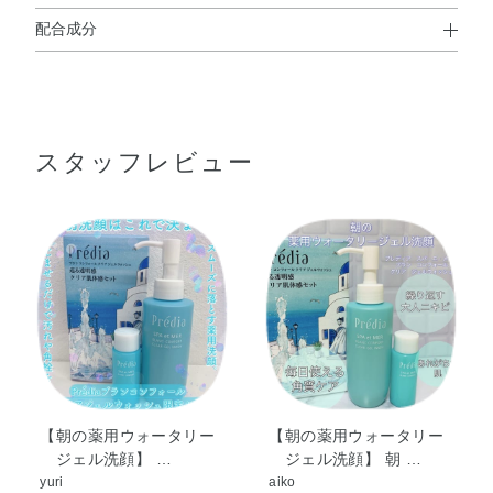
配合成分
使用方法
イソプロピルメチルフェノール
、グリチルリチン酸ジカ
※
●乾いた手のひらにポンプを2回押した量をとり、顔全体にやさしく
リウム
、
なじませます。
※
●このあと、 水かぬるま湯を加えながら、円を描くように洗い流し
精製水、1，3－ブチレングリコール、濃グリセリン、トリ
ます。
スタッフレビュー
エタノールアミン、エタノール、2－エチルヘキサン酸セ
チル、イソノナン酸イソトリデシル、ミリスチン酸イソプ
ロピル、シーグラスエキス、ハイビスカスエキス（A）、
ヨクイニンエキス、ヨクイニン水、リン酸L－アスコルビ
ルマグネシウム、海水、美作温泉水、油溶性ヨクイニンエ
キス、N－ヤシ油脂肪酸アシルグリシンカリウム液、アク
リル酸・メタクリル酸アルキル共重合体、エデト酸二ナト
リウム、コメヌカ油、ヒドロキシプロピルメチルセルロー
ス、ポリオキシエチレン硬化ヒマシ油、無水エタノール、
フェノキシエタノール、香料、カラメル
【朝の薬用ウォータリー
【朝の薬用ウォータリー
ジェル洗顔】 …
ジェル洗顔】 朝 …
※；有効成分 無印；その他の成分
yuri
aiko