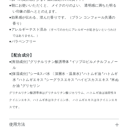
●朝にお使いいただくと、 メイクのりのよい、 透明感に満ちた明る
い印象の肌へととのえます。
●効果感が伝わる、澄んだ香りです。（ブラン コンフォール共通の
香り）
●アレルギーテスト済み
（すべてのかたにアレルギーが起きないというわけ
ではありません。）
●パラベンフリー
【配合成分】
●[有効成分] *グリチルリチン酸誘導体 *イソプロピルメチルフェノー
ル
●[保湿成分] *シー&スパ水 〔深層水・温泉水) *ハトムギ油 *ハトムギ
水 *ハトムギエキス *シーグラスエキス *ハイビスカスエキス *米ぬ
か油 *グリセリン
グリチルリチン酸誘導体はグリチルリチン酸ジカリウム、ハトムギ油は油溶性ヨ
クイニンエキス、ハトムギ水はヨクイニン水、 ハトムギエキスはヨクイニンエキ
スです。
使用方法