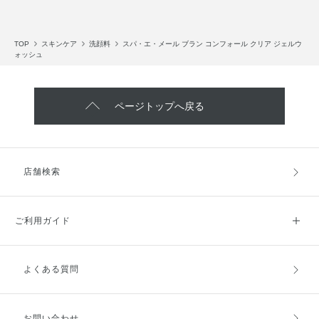
TOP
スキンケア
洗顔料
スパ・エ・メール ブラン コンフォール クリア ジェルウ
ォッシュ
ページトップへ戻る
店舗検索
ご利用ガイド
よくある質問
ご利用ガイドトップ
ご注文方法
お支払方法
送料・配送
お問い合わせ