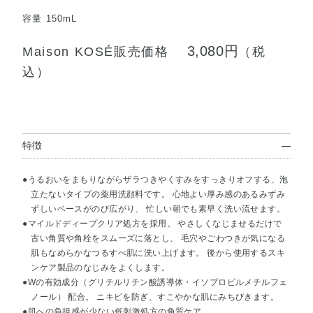
容量 150mL
3,080円
Maison KOSÉ販売価格
（税
込）
特徴
●うるおいをまもりながらザラつきやくすみをすっきりオフする、泡
立たないタイプの薬用洗顔料です。 心地よい厚み感のあるみずみ
ずしいベースがのび広がり、 忙しい朝でも素早く洗い流せます。
●マイルドディープクリア処方を採用。 やさしくなじませるだけで
古い角質や角栓をスムーズに落とし、 毛穴やごわつきが気になる
肌もなめらかなつるすべ肌に洗い上げます。 後から使用するスキ
ンケア製品のなじみをよくします。
●Wの有効成分（グリチルリチン酸誘導体・イソプロピルメチルフェ
ノール） 配合。 ニキビを防ぎ、すこやかな肌にみちびきます。
●肌への負担感が少ない低刺激処方の角質ケア。