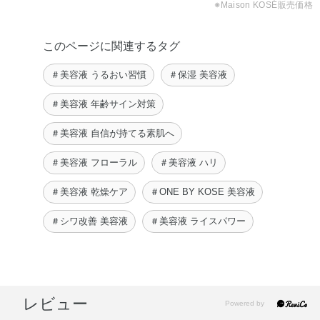
ーシリーズから人気 …
🔥ライスパワー® …
ングリコール、トリイソステアリン酸トリメチロールプロ
※Maison KOSÉ販売価格
risa
LISA
パン、メチルポリシロキサン、塩化アルキルトリメチルア
【ピンとしたハリを♡】
ンモニウム、水酸化ナトリウム、水素添加大豆リン脂質、
気になるシワを …
このページに関連するタグ
無水エタノール、フェノキシエタノール、メチルパラベ
Mana
ン、香料、カラメル
＃美容液 うるおい習慣
＃保湿 美容液
＃美容液 年齢サイン対策
※；有効成分 無印；その他の成分
＃美容液 自信が持てる素肌へ
◆ザ リンクレス エマルジョン
配合成分；ナイアシンアミド
、
＃美容液 フローラル
＃美容液 ハリ
※
精製水、ジプロピレングリコール、1，3－ブチレングリコ
＃美容液 乾燥ケア
＃ONE BY KOSE 美容液
ール、濃グリセリン、2－エチルヘキサン酸セチル、流動
パラフィン、ワセリン、エタノール、硬化油、オレイン酸
＃シワ改善 美容液
＃美容液 ライスパワー
フィトステリル、メドウフォーム油、L－テアニン、dl－α
－トコフェロール、トランス－レスベラトロール、ブッチ
ャーブルームエキス、ブリエラスチン、ライスパワーNo．
7－A（米発酵エキスNo．7－A）、ワレモコウエキス、加
レビュー
水分解コラーゲン末、加水分解ヒアルロン酸、酵母培養上