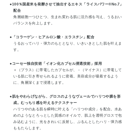
●100％国産米を発酵させて抽出するエキス「ライスパワー®No.7」
配合
角層細胞一つひとつ、生まれ変わる肌に活力感を与え、うるおい
バランスを向上します。
●「コラーゲン・ヒアルロン酸・エラスチン」配合
うるおってハリ・弾力のもととなり、いきいきとした肌を叶えま
す。
●コーセー独自技術「イオン化カプセル浸透技術」採用
＋（プラス）に帯電したカプセルが、－（マイナス）に帯電して
いる肌に引き寄せられるように密着。美容成分が吸着するよう
に、角層深くまで浸透します。
●肌をやわらげながら、グロスのようなヴェールでハリつや膜を形
成。むっちり感を叶えるテクスチャー
ハリつやのある肌を瞬時に叶える「ハリつや成分」を配合。水あ
めのようなとろっとした質感のオイルで、肌上を透明グロスで包
み込むように、光をきれいに反射し、ぷるんとしたハリ・弾力感
ももたらします。