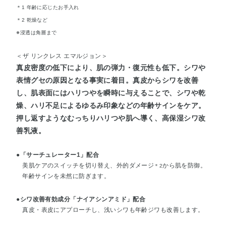
＊1 年齢に応じたお手入れ
＊2 乾燥など
※浸透は角層まで
＜ザ リンクレス エマルジョン＞
真皮密度の低下により、肌の弾力・復元性も低下。シワや
表情グセの原因となる事実に着目。真皮からシワを改善
し、肌表面にはハリつやを瞬時に与えることで、シワや乾
燥、ハリ不足によるゆるみ印象などの年齢サインをケア。
押し返すようなむっちりハリつや肌へ導く、高保湿シワ改
善乳液。
●「サーチュレーター1」配合
美肌ケアのスイッチを切り替え、外的ダメージ
から肌を防御。
＊2
年齢サインを未然に防ぎます。
●シワ改善有効成分「ナイアシンアミド」配合
真皮・表皮にアプローチし、浅いシワも年齢ジワも改善します。