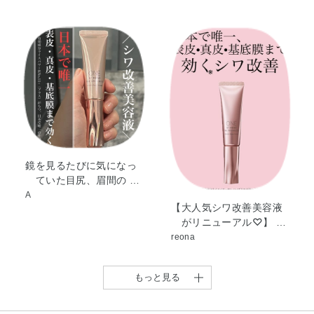
ィンオリゴマー、セトステアリルアルコール、ベヘニルア
●メイクアップをするときは、やや少なめの量をお使いください。
ルコール、合成金雲母、2－エチルヘキサン酸セチル、コ
メヌカロウ、ミリスチン酸イソプロピル、アスタキサンチ
＜ザ リンクレス ローション＞
ンH、イリス根エキス、ゲットウ葉エキス、シア脂、ニー
洗顔後、手のひらまたはコットンに500円玉くらいの量をとり、肌に
ム葉エキス、ブッチャーブルームエキス、ブリエラスチ
ていねいになじませます。
ン、加水分解コラーゲン末、酵母培養上澄液、天然ビタミ
ンE、2－オクチルドデカノール、N－ステアロイル－N－
＜ザ リンクレス エマルジョン＞
化粧水のあと、手のひらまたはコットンに100円玉くらいの量をと
メチルタウリンナトリウム、アクリル酸ナトリウム・アク
り、肌にていねいになじませます。
リロイルジメチルタウリン酸ナトリウム共重合体／イソヘ
キサデカン／ポリソルベート80、キサンタンガム、コレス
鏡を見るたびに気になっ
よくあるご質問
テロール、シリル化処理無水ケイ酸、ジブチルヒドロキシ
ていた目尻、眉間の …
Q.『 ワンバイコーセー』の商品を複数品併用する場合、どのような
トルエン、トリ（カプリル・カプリン酸）グリセリル、ピ
A
使用順番になりますか？
【大人気シワ改善美容液
ロ亜硫酸ナトリウム、ポリエチレングリコール・デシルテ
A. 商品の使用順は
こちら >>
がリニューアル♡】 …
トラデセス－20・ヘキサメチレンジイソシアネート共重合
reona
体、ポリビニルアルコール、メチルポリシロキサン、モノ
オレイン酸ソルビタン、ラウリン酸カリウム、リン酸一水
もっと見る
素ナトリウム、リン酸二水素ナトリウム、水素添加大豆リ
ン脂質、乳酸ナトリウム液、無水エタノール、フェノキシ