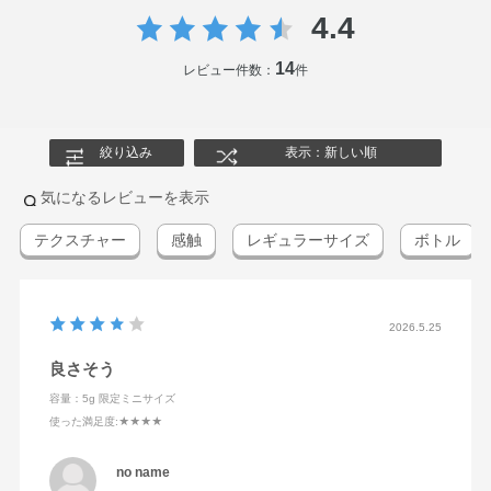
澄液、天然ビタミンE、N－ラウロイル－L－グルタミン酸
4.4
ジ（フィトステリル・2－オクチルドデシル）、アクリル
酸・メタクリル酸アルキル共重合体、アクリル酸ナトリウ
14
レビュー件数：
件
ム・アクリロイルジメチルタウリン酸ナトリウム共重合体
／イソヘキサデカン／ポリソルベート80、イソプロパノー
ル、エデト酸二ナトリウム、グリセリン脂肪酸エステル、
絞り込み
表示：新しい順
コレステロール、ジブチルヒドロキシトルエン、セトステ
アリルアルコール、パルミチン酸セチル、ベヘニルアルコ
気になるレビューを表示
ール、メチルポリシロキサン、モノオレイン酸ソルビタ
テクスチャー
感触
レギュラーサイズ
ボトル
ン、モノオレイン酸ポリオキシエチレンソルビタン
（20E．O．）、モノステアリン酸ポリエチレングリコー
ル、塩化アルキルトリメチルアンモニウム、重質流動イソ
パラフィン、水酸化ナトリウム、水素添加大豆リン脂質、
2026.5.25
無水エタノール、フェノキシエタノール、メチルパラベ
良さそう
ン、香料
容量：5g 限定ミニサイズ
使った満足度
:★★★★
※；有効成分 無印；その他の成分
no name