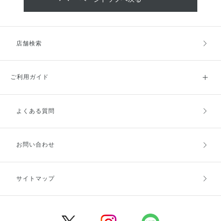
店舗検索
ご利用ガイド
よくある質問
ご利用ガイドトップ
ご注文方法
お支払方法
送料・配送
お問い合わせ
キャンセル・返品・交換
ポイント・クーポン
サイトマップ
定期お届け便
商品レビュー