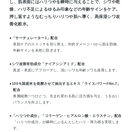
し、肌表面にはハリつやを瞬時に与えることで、シワや乾
燥、ハリ不足によるゆるみ印象などの年齢サインをケア。
押し返すようなむっちりハリつや肌へ導く、高保湿シワ改
善化粧水。
●「サーチュレーター1」配合
美肌ケアのスイッチを切り替え、外的ダメージ
から肌を防御。
＊2
年齢サインを未然に防ぎます。
●シワ改善有効成分「ナイアシンアミド」配合
真皮・表皮にアプローチし、浅いシワも年齢ジワも改善します。
●100％国産米を発酵させて抽出するエキス「ライスパワー®No.7」
配合
角層細胞一つひとつ、生まれ変わる肌に活力感を与え、うるおい
バランスを向上します。
●「ハリつや成分」「コラーゲン・ヒアルロン酸・エラスチン」配合
「ハリつや成分」が瞬時にぷるんとしたハリ・弾力感を実現しま
す。