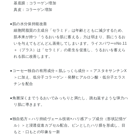
基底膜：コラーゲン増加
真皮：コラーゲン増加
●肌の水分保持能改善
細胞間脂質の主成分「セラミド」は年齢とともに減少するため、
肌本来が持つ「うるおいを肌に蓄える」力は弱まり、肌にうるお
いを与えてもどんどん蒸発してしまいます。ライスパワー
No.11
®
＋（プラス）は「セラミド」の産生を促進し、うるおいを蓄えら
れる肌に改善します。
●コーセー独自の有用成分＜肌ふっくら成分＞＜アスタキサンチンX
＞に加え、低分子コラーゲン・発酵ヒアルロン酸・低分子エラス
チンを配合
●角層深くまでうるおいでみっちりと満たし、跳ね返すような弾力ハ
リ肌に導きます。
●独自処方＜ハリ持続ヴェール技術×ハリ感アップ成分（形状記憶ゲ
ル）＞と浸透促進カプセル配合。ピンとしたハリ膜を形成し、目
もと・口もとの印象を一新