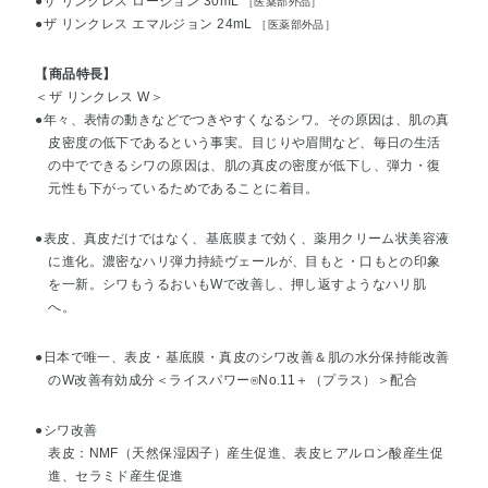
●ザ リンクレス ローション 30mL
［医薬部外品］
●ザ リンクレス エマルジョン 24mL
［医薬部外品］
【商品特長】
＜ザ リンクレス W＞
●年々、表情の動きなどでつきやすくなるシワ。その原因は、肌の真
皮密度の低下であるという事実。目じりや眉間など、毎日の生活
の中でできるシワの原因は、肌の真皮の密度が低下し、弾力・復
元性も下がっているためであることに着目。
●表皮、真皮だけではなく、基底膜まで効く、薬用クリーム状美容液
に進化。濃密なハリ弾力持続ヴェールが、目もと・口もとの印象
を一新。シワもうるおいもWで改善し、押し返すようなハリ肌
へ。
●日本で唯一、表皮・基底膜・真皮のシワ改善＆肌の水分保持能改善
のW改善有効成分＜ライスパワー
No.11＋（プラス）＞配合
®
●シワ改善
表皮：NMF（天然保湿因子）産生促進、表皮ヒアルロン酸産生促
進、セラミド産生促進