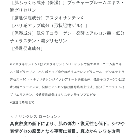
［肌ふっくら成分（保湿）］ブッチャーブルームエキス・
濃グリセリン
［厳選保湿成分］アスタキサンチンX
［ハリ感アップ成分（形状記憶ゲル）］
［保湿成分］低分子コラーゲン・発酵ヒアルロン酸・低分
子エラスチン・濃グリセリン
［浸透促進成分］
※アスタキサンチンXはアスタキサンチンH・ゲットウ葉エキス・ニーム葉エキ
ス・濃グリセリン、ハリ感アップ成分はポリエチレングリコール・デシルテトラ
デセス－20・ヘキサメチレンジイソシアネート共重合体、低分子コラーゲンは加
水分解コラーゲン末、発酵ヒアルロン酸は酵母培養上澄液、低分子エラスチンは
ブリエラスチン、浸透促進成分はミリスチン酸イソプロピル
※浸透は角層まで
＜ザ リンクレス ローション＞
真皮密度の低下により、肌の弾力・復元性も低下。シワや
表情グセの原因となる事実に着目。真皮からシワを改善