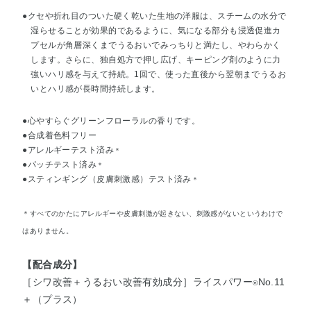
●クセや折れ目のついた硬く乾いた生地の洋服は、スチームの水分で
湿らせることが効果的であるように、気になる部分も浸透促進カ
プセルが角層深くまでうるおいでみっちりと満たし、やわらかく
します。さらに、独自処方で押し広げ、キーピング剤のように力
強いハリ感を与えて持続。1回で、使った直後から翌朝までうるお
いとハリ感が長時間持続します。
●心やすらぐグリーンフローラルの香りです。
●合成着色料フリー
●アレルギーテスト済み
＊
●パッチテスト済み
＊
●スティンギング（皮膚刺激感）テスト済み
＊
＊すべてのかたにアレルギーや皮膚刺激が起きない、刺激感がないというわけで
はありません。
【配合成分】
［シワ改善＋うるおい改善有効成分］ライスパワー
No.11
®
＋（プラス）