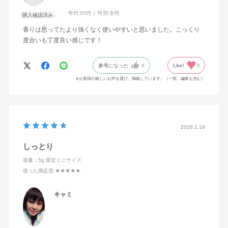
年代:
50代
性別:
女性
購入確認済み
香りは思ってたより強くなく使いやすいと思いました。こっくり
度合いも丁度良い感じです！
参考になった
0
Like!
0
※お客様の嬉しいお声を選び、掲載しています。（一部、編集も含む）
2026.1.14
しっとり
容量：5g 限定ミニサイズ
使った満足度
:★★★★★
キャミ