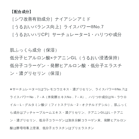
【配合成分】
［シワ改善有効成分］ナイアシンアミド
［うるおいバランス向上］ライスパワー®No.7
［うるおいハリCP］サーチュレーター1・ハリつや成分
肌ふっくら成分（保湿）
低分子ヒアルロン酸×テアニンGL（うるおい浸透保持）
低分子コラーゲン・発酵ヒアルロン酸・低分子エラスチ
ン・濃グリセリン（保湿）
※サーチュレーター1はワレモコウエキス・濃グリセリン、ライスパワー®No.7は
ライスパワーNo．7－A（米発酵エキスNo．7－A）、ハリつや成分はN－ラウロ
イル－L－グルタミン酸ジ（フィトステリル・2－オクチルドデシル）、肌ふっく
ら成分はブッチャーブルームエキス・濃グリセリン、テアニンGLはL－テアニ
ン・濃グリセリン、低分子コラーゲンは加水分解コラーゲン末、発酵ヒアルロン
酸は酵母培養上澄液、低分子エラスチンはブリエラスチン