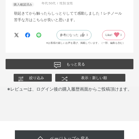
年代:
50代
性別:
女性
購入確認済み
朝起きてから触ったらしっとりしてて感動しました！レチノール
苦手な方はこちらが良いと思います。
参考になった
3
Like!
3
※お客様の嬉しいお声を選び、掲載しています。（一部、編集も含む）
もっと見る
絞り込み
表示：新しい順
※レビューは、ログイン後の購入履歴画面からご投稿頂けます。
ページトップへ戻る