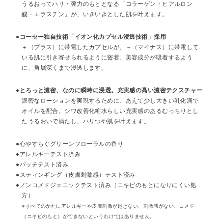
うるおってハリ・弾力のもととなる「コラーゲン・ヒアルロン
酸・エラスチン」が、いきいきとした肌を叶えます。
●コーセー独自技術「イオン化カプセル浸透技術」採用
＋（プラス）に帯電したカプセルが、－（マイナス）に帯電して
いる肌に引き寄せられるように密着。美容成分が吸着するよう
に、角層深くまで浸透します。
●とろっと濃密、なのに瞬時に浸透。充実感の高い濃密テクスチャー
濃密なローションを実現するために、あえて少し大きい乳化滴で
オイルを配合。シワ改善化粧水らしい充実感のあるむっちりとし
たうるおいで満たし、ハリつや肌を叶えます。
●心やすらぐグリーンフローラルの香り
●アレルギーテスト済み
●パッチテスト済み
●スティンギング（皮膚刺激感）テスト済み
●ノンコメドジェニックテスト済み（ニキビのもとになりにくい処
方）
※すべてのかたにアレルギーや皮膚刺激が起きない、刺激感がない、コメド
（ニキビのもと）ができないというわけではありません。