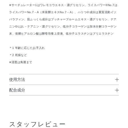
※サーチュレーター1はワレモコウエキス・濃グリセリン、ライスパワー®No.7は
ライスパワーNo.7－A（米発酵エキスNo.7－A）、ハリつや成分は重質流動イソ
パラフィン、肌ふっくら成分はブッチャーブルームエキス・濃グリセリン、テア
ニンGLはL－テアニン・濃グリセリン、低分子コラーゲンは加水分解コラーゲン
末、発酵ヒアルロン酸は酵母培養上澄液、低分子エラスチンはブリエラスチン
＊1 年齢に応じたお手入れ
＊2 乾燥など
※浸透は角層まで
使用方法
配合成分
使用方法
◆ザ リンクレス W
＜ザ リンクレス W＞
配合成分；ライスパワーNo．11+
、精製水、1，3－ブチ
※
●朝・夜のお手入れの最後にお使いください。
レングリコール、濃グリセリン、重質流動イソパラフィ
※クリームをお使いのかたは、そのあとに本品をお使いください。
●目もと・口もと・額・首など、シワが気になる部分に適量をなじま
ン、エタノール、オレイン酸フィトステリル、α－オレフ
スタッフレビュー
せます。両方の目もとで、小さめのパール粒くらいが目安です。