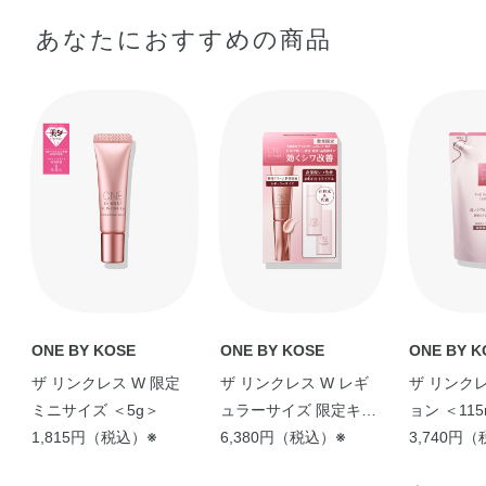
エタノール、香料、カラメル
あなたにおすすめの商品
※；有効成分 無印；その他の成分
◆ザ リンクレス ローション
配合成分；ナイアシンアミド
、
※
【ONE BY KOSÉ 人気の
【シワもうるおいもWで
【有効成分ライスパワー
【 ハリ弾力が持続！シ
精製水、1，3－ブチレングリコール、エタノール、濃グリ
シワ改善 …
改善し、押し返すよ …
®No.11+を配 …
ワ・うるおい改善 …
セリン、ポリオキシエチレングリセリン（26E．O．）、
sakura
kaori
Kiki
shiori
ライスパワーNo．7－A（米発酵エキスNo．7－A）、ポリ
オキシエチレン・メチルポリシロキサン共重合体、L－テ
アニン、d－δ－トコフェロール、トランス－レスベラトロ
ール、ブッチャーブルームエキス、ブリエラスチン、ワレ
モコウエキス、加水分解コラーゲン末、加水分解ヒアルロ
ONE BY KOSE
ONE BY KOSE
ONE BY K
ン酸、酵母培養上澄液、天然ビタミンE、2－オクチルドデ
カノール、N－ラウロイル－L－グルタミン酸ジ（フィトス
ザ リンクレス W 限定
ザ リンクレス W レギ
ザ リンク
テリル・2－オクチルドデシル）、アクリル酸・メタクリ
ミニサイズ ＜5g＞
ュラーサイズ 限定キッ
ョン ＜11
ル酸アルキル共重合体、イソプロパノール、エデト酸二ナ
1,815円（税込）※
ト
6,380円（税込）※
用＞
3,740円
トリウム、キサンタンガム、コレステロール、ジプロピレ
【人気のワンバイコーセ
【大人気シワ改善美容液