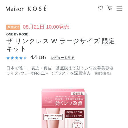
メ
ニ
ュ
ー
08月21日 10:00発売
を
ONE BY KOSE
開
ザ リンクレス W ラージサイズ 限定
閉
す
キット
る
4.4
（14）
レビューを見る
日本で唯一、表皮・真皮・基底膜まで効くシワ改善美容液
ライスパワー®No.11＋（プラス）を深層注入
［医薬部外品］