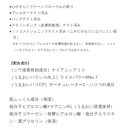
●心やすらぐグリーンフローラルの香り
●アレルギーテスト済み
●パッチテスト済み
●スティンギング（皮膚刺激感）テスト済み
●ノンコメドジェニックテスト済み（ニキビのもとになりにくい処
方）
※すべてのかたにアレルギーや皮膚刺激が起きない、刺激感がない、コメド
（ニキビのもと）ができないというわけではありません。
【配合成分】
［シワ改善有効成分］ナイアシンアミド
［うるおいバランス向上］ライスパワー®No.7
［うるおいハリCP］サーチュレーター1・ハリつや成分
肌ふっくら成分（保湿）
低分子ヒアルロン酸×テアニンGL（うるおい浸透保持）
低分子コラーゲン・発酵ヒアルロン酸・低分子エラスチ
ン・濃グリセリン（保湿）