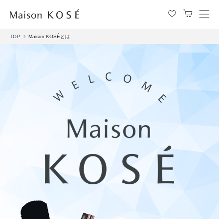
メ
ニ
TOP
Maison KOSÉとは
ュ
ー
を
開
閉
す
る