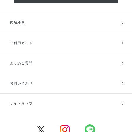
店舗検索
ご利用ガイド
よくある質問
ご利用ガイドトップ
ご注文方法
お支払方法
送料・配送
お問い合わせ
キャンセル・返品・交換
ポイント・クーポン
サイトマップ
定期お届け便
商品レビュー