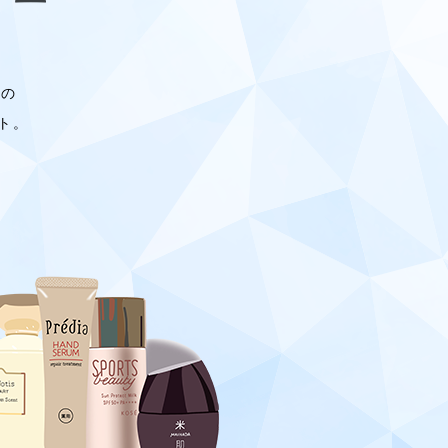
上の
ト。
。