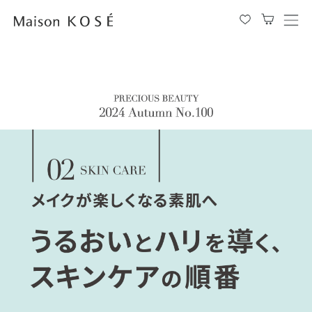
メ
ニ
ュ
ー
を
開
閉
す
る