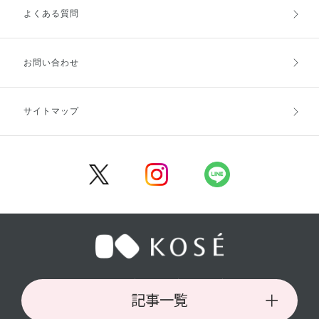
よくある質問
ご利用ガイドトップ
ご注文方法
お支払方法
送料・配送
お問い合わせ
キャンセル・返品・交換
ポイント・クーポン
サイトマップ
定期お届け便
商品レビュー
会員登録
／
／
／
企業情報
採用情報
利用規約
／
記事一覧
プライバシーポリシー
特定商取引法に基づく表記