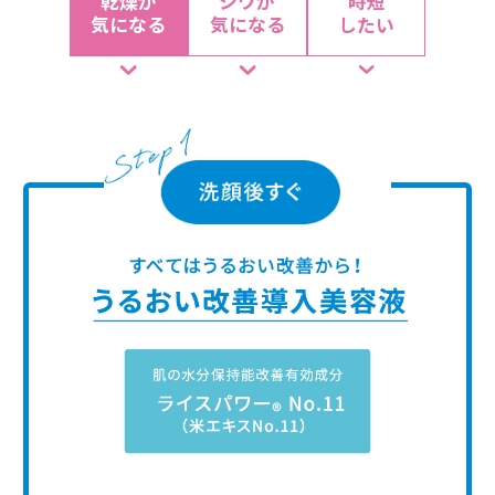
乾燥が
シワが
時短
気になる
気になる
したい