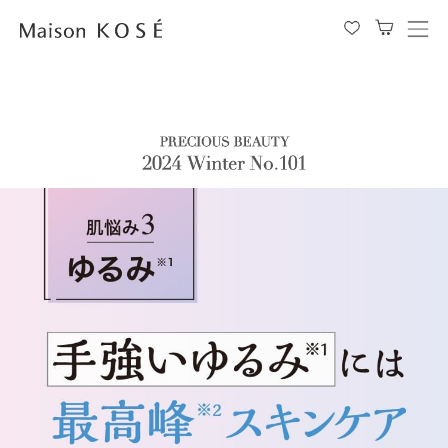
メ
ニ
ュ
ー
を
開
閉
す
る