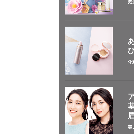
気
化
美