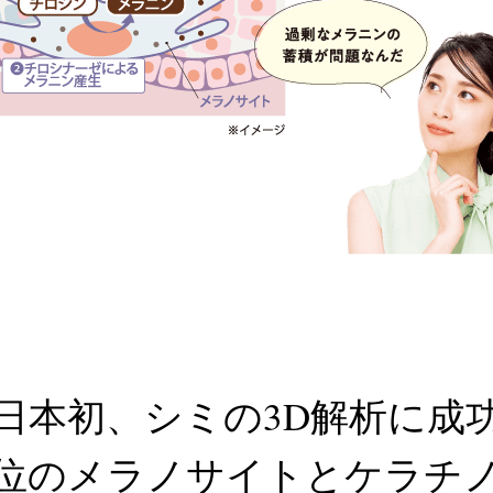
日本初、シミの3D解析に成
位のメラノサイトと
ケラチ