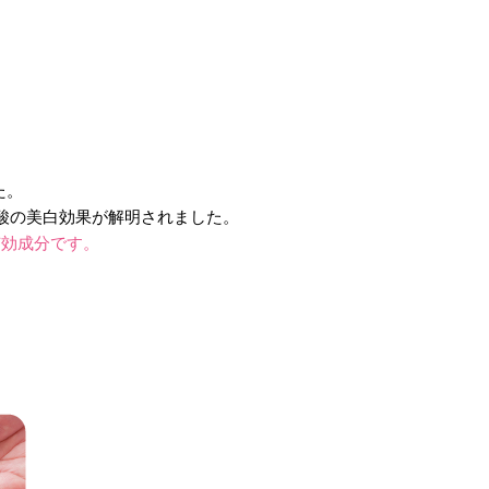
？
た。
酸の美白効果が解明されました。
有効成分です。