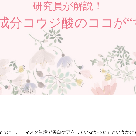
研究員が解説！
成分コウジ酸の
ココが“
なった」、
「マスク生活で美白ケアをしていなかった」というかた