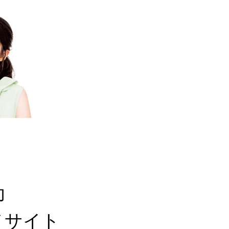
功
ノサイト