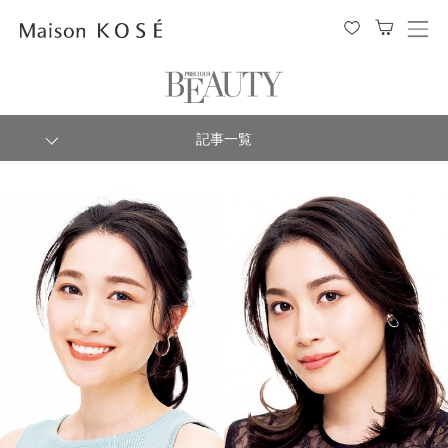
メ
ニ
ュ
ー
を
開
閉
記事一覧
す
る