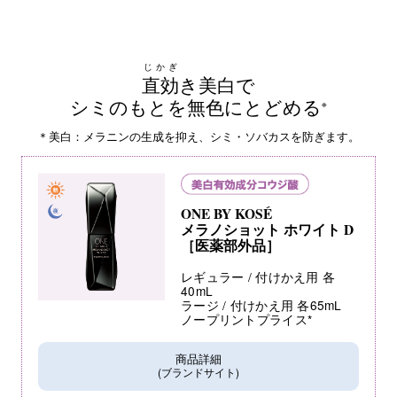
じかぎ
直効
き美白で
シミのもとを無色にとどめる
※
＊美白：メラニンの生成を抑え、シミ・ソバカスを防ぎます。
ONE BY KOSÉ
メラノショット ホワイト D
［医薬部外品］
レギュラー / 付けかえ用 各
40mL
ラージ / 付けかえ用 各65mL
ノープリントプライス*
商品詳細
(ブランドサイト)