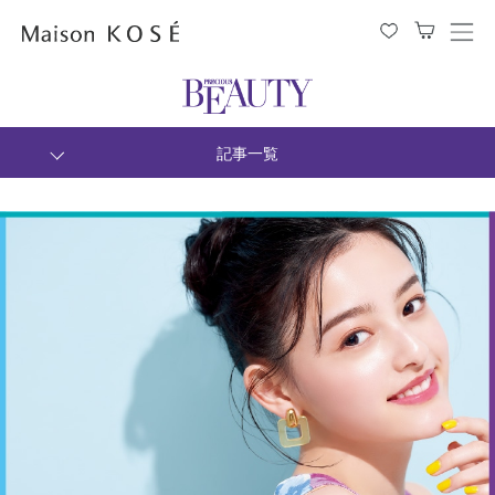
メ
ニ
ュ
ー
を
開
閉
記事一覧
す
る