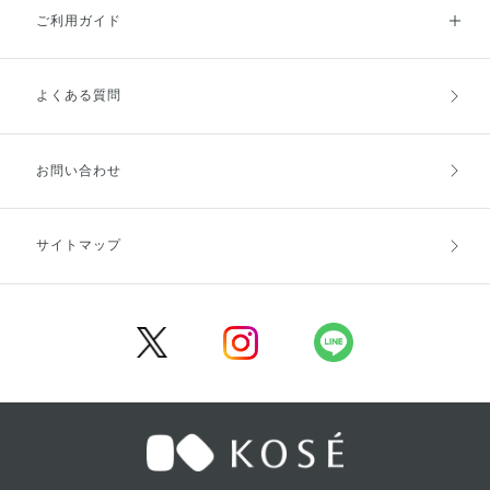
ご利用ガイド
よくある質問
ご利用ガイドトップ
ご注文方法
お支払方法
送料・配送
お問い合わせ
キャンセル・返品・交換
ポイント・クーポン
サイトマップ
定期お届け便
商品レビュー
会員登録