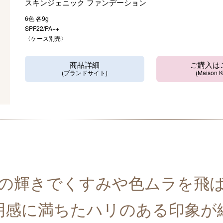
スキンジェニック
ファンデーション
6色 各9g
SPF22/PA++
〈ケース別売〉
商品詳細
ご購入は
(ブランドサイト)
(Maison 
の輝きでくすみや色ムラを飛
明感に満ちたハリのある印象が