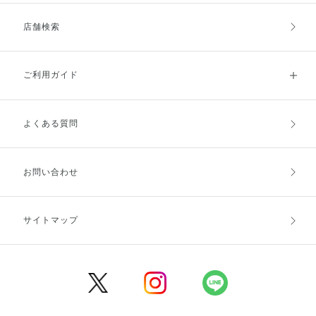
店舗検索
ご利用ガイド
よくある質問
ご利用ガイドトップ
ご注文方法
お支払方法
送料・配送
お問い合わせ
キャンセル・返品・交換
ポイント・クーポン
サイトマップ
定期お届け便
商品レビュー
会員登録