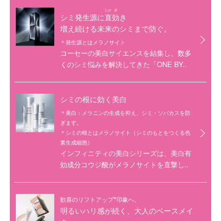
じか
ぎ
シミ発生源に
直
効
き
増え続ける未来のシミまで防ぐ。
＊発生源とはメラノサイト
コーセーの美白サイエンスを結集し、数多
くのシミ悩みを解決してきた「ONE BY..
シミの根に効く美白
＊美白：メラニンの生成を抑え、シミ・ソバカスを防
ぎます。
＊シミの根とはメラノサイト（シミのもとをつくる色
素生成細胞）
インフィニティの美白シリーズは、美白有
効成分コウジ酸がメラノサイトを直撃し..
※
歓喜のリフトアップ
印象へ。
明るいハリ感が続く、大人のベースメイ