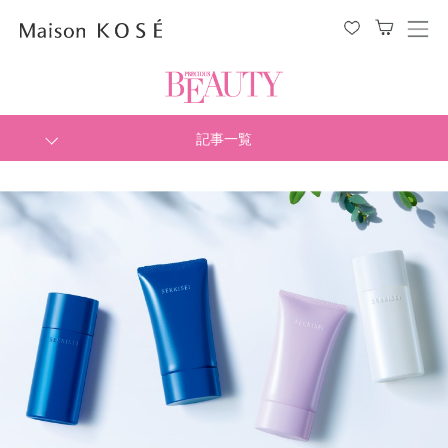
メ
ニ
ュ
ー
を
開
閉
記事一覧
す
る