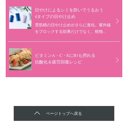
日やけによるシミを防いでうるおう
4タイプの日やけ止め
雪肌精の日やけ止めがさらに進化。紫外線
をブロックする効果だけでなく、植物..
ビタミンA・C・EにB1も摂れる
抗酸化＆疲労回復レシピ
ページトップへ戻る