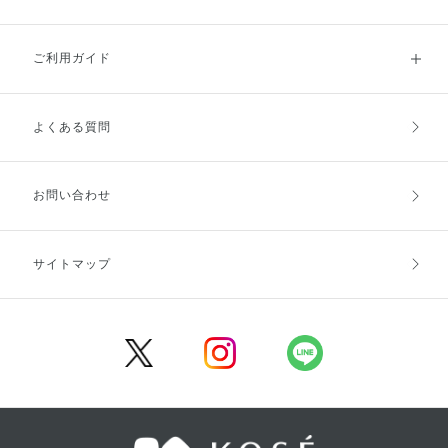
ご利用ガイド
よくある質問
ご利用ガイドトップ
ご注文方法
お支払方法
送料・配送
お問い合わせ
キャンセル・返品・交換
ポイント・クーポン
サイトマップ
定期お届け便
商品レビュー
会員登録