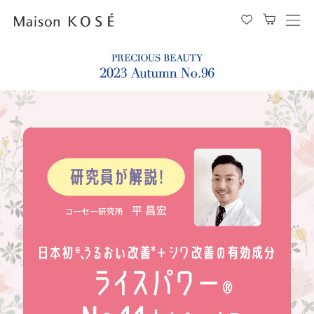
メ
ニ
ュ
ー
を
開
閉
す
る