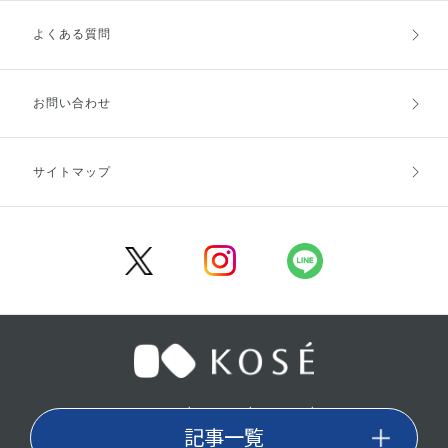
よくある質問
ご利用ガイドトップ
ご注文方法
お支払方法
送料・配送
お問い合わせ
キャンセル・返品・交換
ポイント・クーポン
サイトマップ
定期お届け便
商品レビュー
会員登録
／
／
／
企業情報
採用情報
利用規約
／
記事一覧
プライバシーポリシー
特定商取引法に基づく表記