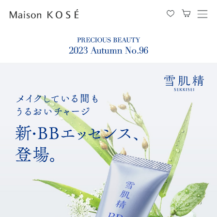
メ
ニ
ュ
ー
を
開
閉
す
る