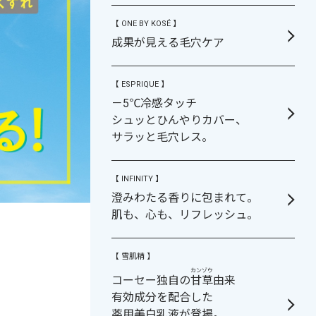
【 ONE BY KOSÉ 】
成果が見える毛穴ケア
【 ESPRIQUE 】
－5℃冷感タッチ
シュッとひんやりカバー、
サラッと毛穴レス。
【 INFINITY 】
澄みわたる香りに包まれて。
肌も、心も、リフレッシュ。
【 雪肌精 】
カンゾウ
コーセー独自の
甘草
由来
有効成分を配合した
薬用美白乳液が登場。