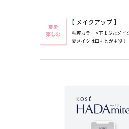
【 メイクアップ 】
粘膜カラー ×下まぶたメイ
夏メイクは口もとが主役！