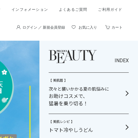
索
インフォメーション
よくあるご質問
ご利用ガイド
ログイン ／ 新規会員登録
お気に入り
カート
INDEX
【 美肌暦 】
次々と襲いかかる夏の肌悩みに
お助けコスメで、
猛暑を乗り切る！
【 美肌レシピ 】
トマト冷やしうどん