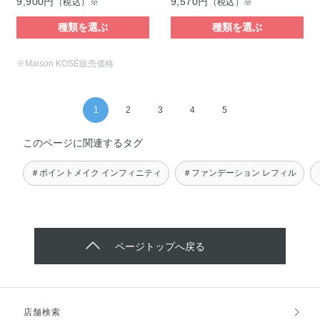
9,900円
9,570円
（税込）※
（税込）※
種類を選ぶ
種類を選ぶ
※Maison KOSÉ販売価格
1
2
3
4
5
このページに関連するタグ
＃ポイントメイク インフィニティ
＃ファンデーション レフィル
ページトップへ戻る
店舗検索