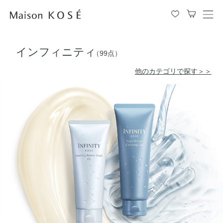
メ
ニ
ュ
インフィニティ
ー
（99点）
を
他のカテゴリで探す＞＞
開
閉
す
る