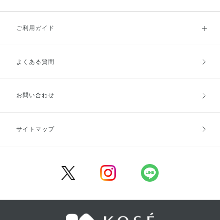
ご利用ガイド
よくある質問
ご利用ガイドトップ
ご注文方法
お支払方法
送料・配送
お問い合わせ
キャンセル・返品・交換
ポイント・クーポン
サイトマップ
定期お届け便
商品レビュー
会員登録