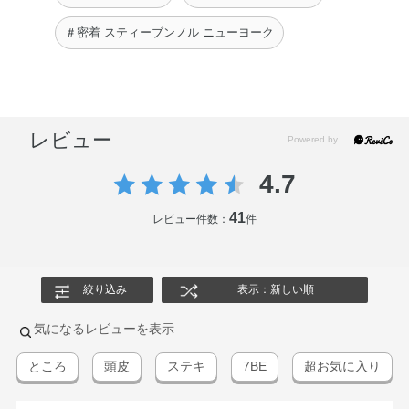
※；有効成分 無印；その他の成分
＃密着 スティーブンノル ニューヨーク
ＣＣアフターカラーシャンプー
水・ココイルメチルタウリンNa・オレフィン（C14－16）
スルホン酸Na・PPG－2コカミド・コカミドプロピルベタ
イン・ココアンホ酢酸Na・ヒアルロン酸Na・EDTA－
レビュー
2Na・イソプロパノール・オリーブ脂肪酸エチル・グリセ
リン・コカミドMEA・ジステアリン酸グリコール・ベヘン
4.7
トリモニウムクロリド・ポリクオタニウム－10・ラウリル
ベタイン・リンゴ酸・塩化Na・炭酸水素Na・フェノキシ
41
レビュー件数：
件
エタノール・メチルパラベン・安息香酸Na・香料
ＣＣアフターカラートリートメント
絞り込み
表示：新しい順
水・ジメチコン・セテアリルアルコール・グリセリン・ベ
ヘントリモニウムクロリド・アボカド油・トコフェロー
気になるレビューを表示
ル・加水分解ダイズタンパク・BG・BHT・（ビスイソブチ
ルPEG－14／アモジメチコン）コポリマー・アミノプロピ
ところ
頭皮
ステキ
7BE
超お気に入り
ルジメチコン・アモジメチコン・イソプロパノール・ステ