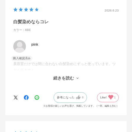
アルトリモニウムクロリド・ポリアクリル酸ホスホリルコ
リングリコール・マカデミアナッツ脂肪酸フィトステリ
2026.6.23
ル・リンゴ酸・ワセリン・フェノキシエタノール・メチル
白髪染めならコレ
パラベン・香料・橙205
カラー：8BE
pink
購入確認済み
美容室だけでは間に合わない白髪染めにずっと使っています。ツ
ヤも出ます！
またこのシリーズのシャンプーやコンディショナーなども使用し
続きを読む
ているのですが、頭皮の状態も良いので気に入っています。
参考になった
0
Like!
1
※お客様の嬉しいお声を選び、掲載しています。（一部、編集も含む）