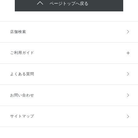
ページトップへ戻る
店舗検索
ご利用ガイド
よくある質問
ご利用ガイドトップ
ご注文方法
お支払方法
送料・配送
お問い合わせ
キャンセル・返品・交換
ポイント・クーポン
サイトマップ
定期お届け便
商品レビュー