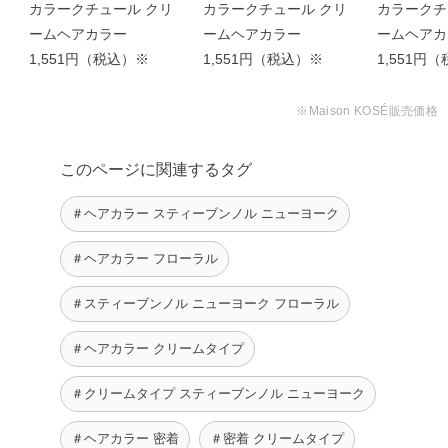
ーヨーク
ーヨーク
ーヨーク
カラークチュール クリ
カラークチュール クリ
カラークチ
ルタミン酸ジ（フィトステリル・2－オクチルドデシ
ームヘアカラー
ームヘアカラー
ームヘアカ
ル）、1，3－ブチレングリコール、天然ビタミンE、エデ
1,551円（税込）※
1,551円（税込）※
1,551円
ト酸二ナトリウム、エデト酸三ナトリウム、硝酸ナトリウ
ム、リン酸一水素ナトリウム、フェノキシエタノール、ジ
※Maison KOSÉ販売価格
ブチルヒドロキシトルエン、香料
※；有効成分 無印；その他の成分
このページに関連するタグ
２剤
＃ヘアカラー スティーブンノル ニューヨーク
配合成分；過酸化水素水※、
精製水、ステアリルアルコール、セタノール、流動パラフ
＃ヘアカラー フローラル
ィン、ポリオキシエチレンセチルエーテル、アクリルアミ
ド・アクリル酸・塩化ジメチルジアリルアンモニウム共重
＃スティーブンノル ニューヨーク フローラル
合体液、ポリオキシエチレンステアリルエーテル、ポリエ
チレングリコール4000、ヒドロキシエタンジホスホン酸
＃ヘアカラー クリームタイプ
液、ソルビット液、セトステアリルアルコール、リン酸三
＃クリームタイプ スティーブンノル ニューヨーク
ナトリウム、リン酸ジセチル、ポリオキシエチレンセチル
エーテルリン酸、安息香酸ナトリウム
＃ヘアカラー 密着
＃密着 クリームタイプ