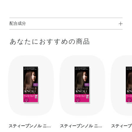
配合成分
１剤
あなたにおすすめの商品
配合成分；パラアミノフェノール※、メタアミノフェノー
ル※、塩酸2，4－ジアミノフェノキシエタノール※、パラ
フェニレンジアミン※、レゾルシン※、
精製水、ステアリルアルコール、強アンモニア水、自己乳
化型モノステアリン酸グリセリル、炭酸水素アンモニウ
ム、ポリオキシエチレンラウリルエーテル硫酸ナトリウ
ム、ポリオキシエチレンセチルエーテル、高重合メチルポ
リシロキサン（1）、ヒドロキシエチルセルロース、ポリ
オキシエチレンオレイルエーテル、ポリオキシエチレンベ
ヘニルエーテル、ポリオキシエチレンセチルエーテルリン
酸、セトステアリルアルコール、濃グリセリン、パラフィ
ン、無水亜硫酸ナトリウム、L－アスコルビン酸、リン酸
スティーブンノル ニュ
スティーブンノル ニュ
スティーブ
ジセチル、大豆たん白加水分解物、N－ラウロイル－L－グ