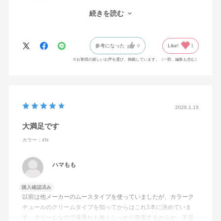
ヤも出ます！
またこのシリーズのシャンプーやコンディショナーなども使用し
続きを読む
ているのですが、頭皮の状態も良いので気に入っています。
参考になった
0
Like!
1
※お客様の嬉しいお声を選び、掲載しています。（一部、編集も含む）
2026.1.15
大満足です
カラー：4N
ハマもも
購入確認済み
以前は他メーカーのムースタイプを使っていましたが、カラーク
チュールのクリームタイプを知ってからはこれ1本に決めていま
す。クリームなので液垂れも無くしっかり密着するからか、不器