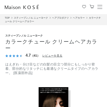
メ
ニ
TOP
スティーブンノル ニューヨーク
ヘアプロダクツ
ヘアカラー
カラークチ
ュ
ュール クリームヘアカラー
ー
を
開
スティーブンノル ニューヨーク
閉
カラークチュール クリームヘアカラ
す
ー
る
4.7
（41）
レビューを見る
はえぎわ・分け目などの白髪の目立つ部分にもしっかり密
着、部分的なリタッチにも最適なクリームタイプのヘアカラ
ー。 [医薬部外品]