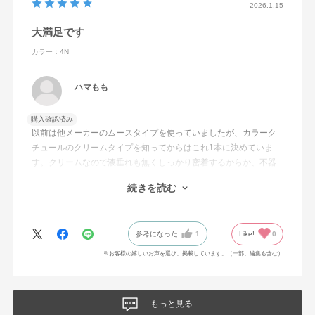
2026.1.15
大満足です
カラー：4N
ハマもも
購入確認済み
以前は他メーカーのムースタイプを使っていましたが、カラーク
チュールのクリームタイプを知ってからはこれ1本に決めていま
す。クリームなので液垂れも無くしっかり密着するからか、不器
用な私でもムラなく綺麗仕上がります。何回かに使い分けも出
続きを読む
来、しかも染めた後のツヤ感と指通りの良さもgood!!色持ちも大満
足です。友人にも自信を持って勧めています。
参考になった
1
Like!
0
※お客様の嬉しいお声を選び、掲載しています。（一部、編集も含む）
もっと見る